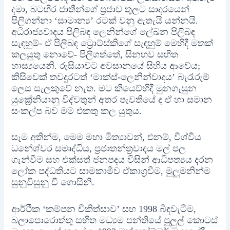
දමා, බටහිර ජාතීන්ගේ ප්‍රජාව තුලට සාදරයෙන්
පිලිගන්නා ‘සාමාන්‍ය’ රටක් වනු ඇතැයි යන්නයි.
අධිරාජ්‍යවාදය පිලිබඳ ලෙනින්ගේ ලේඛන පිලිබඳ
සැඳහුම්- ඒ පිලිබඳ ට්‍රොට්ස්කිගේ සැඳහුම් මෙහිදී මතක්
කලයුතු නොවේ- පිලිගත්තේ, සිනහව සහිත
හාස්‍යයෙනි. රුසියාවට අවසානයේ සිහිය ආවේය;
කිසිවෙක් තවදුරටත් ‘මාක්ස්-ලෙනින්වාදය’ බැරෑරුම්
ලෙස සැලකුවේ නැත. මට කියෙව්හිදී මුනගැසුන
යුක්‍රේනියානු විද්වතුන් අතර පැවතියේ ද ඒ හා සමාන
සංකල්ප බව මම එකතු කල යුතුය.
සෑම අතින්ම, මෙම මහා මිත්‍යාවන්, එනම්, විශ්වීය
ධනේශ්වර සමෘද්ධිය, ප්‍රජාතන්ත්‍රවාදය මල් පල
ගැන්වීම සහ එක්සත් ජනපදය විසින් ආධිපත්‍යය දරන
ලෝක පද්ධතියට සාමකාමීව ඒකාග්‍රවීම, මුලුමනින්ම
සුනුවිසුනු වී ගොසිනි.
ආර්ථික ‘කම්පන චිකිත්සාව’ සහ 1998 බිඳවැටීම,
බලාපොරොත්තු සහිත මධ්‍යම පන්තියේ පුලුල් කොටස්