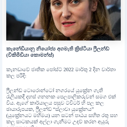
කැනේඩියානු නියෝජ්‍ය අගමැති ක්‍රිස්ටියා ෆ්‍රීලන්ඩ්
(විකිමීඩියා කොමන්ස්)
කැනඩාවේ ජාතික පෝස්ට් 2022 මාර්තු 2 දින වාර්තා
කල පරිදි:
ෆ්‍රීලන්ඩ් ටොරොන්ටෝ නගරයේ යුක්‍රේන ගැති
රැලියකදී දහස් ගනනක පෙලපාලිකරුවන් සමග එක්
විය. ඇගේ කාර්යාලය පසුව ට්විටර් හි පල කල
ඡායාරූපයක, ෆ්‍රීලන්ඩ් “ස්ලාවා යුක්‍රේනය”
(යුක්‍රේනයට මහිමය) යන සටන් පාඨය සහිත රතු සහ
කලු සාටකයක් අල්ලා ගැනීමට උදව් කරන අයුරු