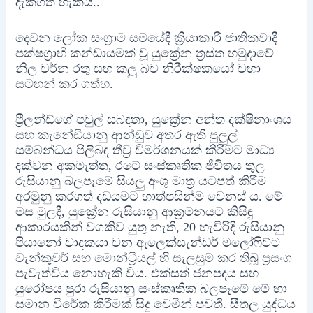
දැකගත හැකිය..
දෙවන ලෝක සංග්‍රාම සමයේදී ක්‍රියාකාරී ජාතිකවාදී
පක්ෂග්‍රාහී කන්ඩායමක් වූ යුක්‍රේන ත්‍රස්ත හමුදාවේ
නිල වර්න රතු සහ කලු බව නිරීක්ෂකයෝ වහා
සටහන් කර ගත්හ.
ප්‍රීලන්ඩ්ගේ පවුල් සබඳතා, යුක්‍රේන අන්ත දක්ෂිනාංශය
සහ කැනේඩියානු ආන්ඩුව අතර ඇති පුලුල්
සම්බන්ධය පිලිබඳ තීව්‍ර විමර්ශනයක් කිරීමට මාධ්‍ය
දක්වන අකමැත්ත, රටේ සංස්කෘතික ජීවිතය තුල
රුසියානු බලපෑමේ සියලු අංශු මාත්‍ර යටපත් කිරීම
අරමුනු කරගත් දඩයමට හාත්පසින්ම වෙනස්‍ ය. මේ
මස මුලදී, යුක්‍රේන රුසියානු ආක්‍රමනයට කිසිඳු
ආකාරයකින් වගකිව යුතු නැති, 20 හැවිරිදි රුසියානු
පියානෝ වාදකයා වන ඇලෙක්සැන්ඩර් මලෝෆීව්ට
වැන්කුවර් සහ මොන්ට්‍රියල් හි සැලසුම් කර තිබූ ප්‍රසංග
පැවැත්විය නොහැකි විය. එක්සත් ජනපදය සහ
යුරෝපය පුරා රුසියානු සංස්කෘතික බලපෑමේ මේ හා
සමාන විරේක කිරීමක් සිදු වෙමින් පවතී. සීතල යුද්ධය