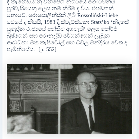
දී කැනේඩියානු විනිපෙග් නගරයේ ගෞරවනීය
පුරවැසියෙකු ලෙස නම් කිරීම ද විය. එපමනක්
නොවේ. රොසොලින්ස්කි ලීබි Rossoliński-Liebe
මෙසේ ද කියයි, 1983 දී,ස්ටැට්ස්කො Stats’ko ‘නිදහස්
යුක්‍රේන රාජ්‍යයේ අන්තිම අගමැති’ ලෙස ජෝර්ජ්
බුෂ්ගෙන් සහ රොනල්ඩ් රේගන්ගෙන් ලැබුන
ආරාධනා මත කැපිටෝල් සහ ධවල මන්දිරය වෙත ද
පැමිනියේය.’ [p. 552]