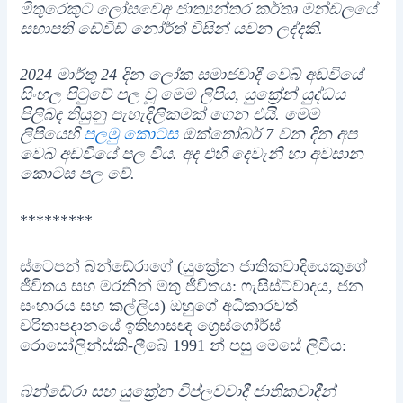
මිතුරෙකුට ලෝසවෙඅ ජාත්‍යන්තර කර්තෘ මන්ඩලයේ
සභාපති ඩේවිඩ් නෝර්ත් විසින් යවන ලද්දකි.
2024 මාර්තු 24 දින ලෝක සමාජවාදී වෙබ් අඩවියේ
සිංහල පිටුවේ පල වූ මෙම ලිපිය, යුක්‍රේන් යුද්ධය
පිලිබඳ තියුනු පැහැදිලිකමක් ගෙන එයි. මෙම
ලිපියෙහි
පලමු කොටස
ඔක්තෝබර් 7 වන දින අප
වෙබ් අඩවියේ පල විය. අද එහි දෙවැනි හා අවසාන
කොටස පල වේ.
*********
ස්ටෙපන් බන්ඩේරාගේ (යුක්‍රේන ජාතිකවාදියෙකුගේ
ජීවිතය සහ මරනින් මතු ජීවිතය: ෆැසිස්ට්වාදය, ජන
සංහාරය සහ කල්ලිය) ඔහුගේ අධිකාරවත්
චරිතාපදානයේ ඉතිහාසඥ ග්‍රෙස්ගෝර්ස්
රොසෝලින්ස්කි-ලීබේ 1991 න් පසු මෙසේ ලිවීය:
බන්ඩේරා සහ යුක්‍රේන විප්ලවවාදී ජාතිකවාදීන්