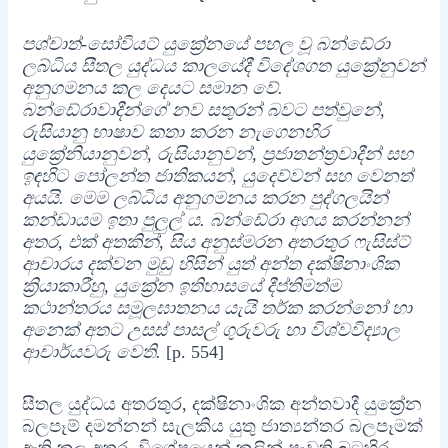
පශ්චාත්-සෝවියට් යුක්‍රේනයේ පහල වූ බන්ඩේරා
ලබ්ධිය සීතල යුද්ධය කාලයේදී විදේශගත යුක්‍රේනුවන්
අනුගමනය කල දෙයට සමාන වේ.
බන්ඩේරාවාදීන්ගේ නව සතුරන් බවට පත්වුනේ,
රුසියානු භාෂාව කතා කරන නැගෙනහිර
යුක්‍රේනියානුවන්, රුසියානුවන්, ප්‍රජාතන්ත්‍රවාදීන් සහ
ඉඳහිට පෝලන්ත ජාතිකයන්, යුදෙව්වන් සහ වෙනත්
අයයි. මෙම ලබ්ධිය අනුගමනය කරන පුද්ගලයින්
කන්ඩායම ඉතා පුලුල් ය. බන්ඩේරා අගය කරන්නන්
අතර, එක් අතකින්, සිය අනුස්මරන අතරතුර ෆැසිස්ට්
ආචාරය දක්වන මුඩු හිසින් යුත් අන්ත දක්ෂිනාංශික
ක්‍රියාකාරීහු, යුක්‍රේන ඉතිහාසයේ දීප්තිමත්ම
කථාන්තරය සමූලඝාතනය යැයි තර්ක කරන්නෝ හා
අනෙක් අතට උසස් පාසල් ගුරුවරු හා විශ්වවිද්‍යාල
ආචාර්යවරු වෙති.
[p. 554]
සීතල යුද්ධය අතරතුර, දක්ෂිනාංශික අන්තවාදී යුක්‍රේන
බලපෑම් දමන්නන් සැලකිය යුතු ජාත්‍යන්තර බලපෑමක්
ඇති කල අතර, විශේෂයෙන් කලින් පැවති බටහිර