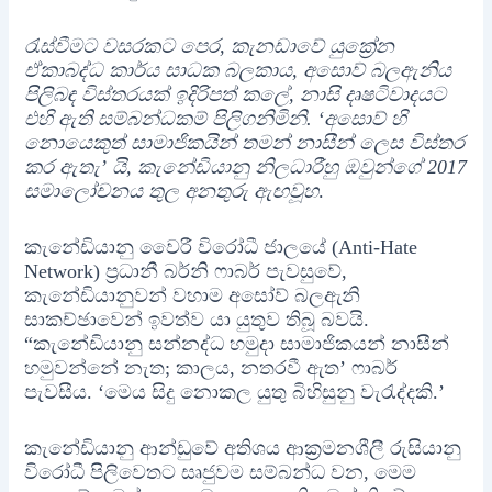
රැස්වීමට වසරකට පෙර, කැනඩාවේ යුක්‍රේන
ඒකාබද්ධ කාර්ය සාධක බලකාය, අසොව් බලඇනිය
පිලිබඳ විස්තරයක් ඉදිරිපත් කලේ, නාසි දෘෂටිවාදයට
එහි ඇති සම්බන්ධකම් පිලිගනිමිනි. ‘අසොව් හි
නොයෙකුත් සාමාජිකයින් තමන් නාසීන් ලෙස විස්තර
කර ඇතැ’ යි, කැනේඩියානු නිලධාරීහු ඔවුන්ගේ 2017
සමාලෝචන‌ය තුල අනතුරු ඇඟවූහ
.
කැනේඩියානු වෛරී විරෝධී ජාලයේ (Anti-Hate
Network) ප්‍රධානී බර්නි ෆාබර් පැවසුවේ,
කැනේඩියානුවන් වහාම අසෝව් බලඇනි
සාකච්ඡාවෙන් ඉවත්ව යා යුතුව තිබූ බවයි.
“කැනේඩියානු සන්නද්ධ හමුදා සාමාජිකයන් නාසීන්
හමුවන්නේ නැත; කාලය, නතරවී ඇත’ ෆාබර්
පැවසීය. ‘මෙය සිදු නොකල යුතු බිහිසුනු වැරැද්දකි.’
කැනේඩියානු ආන්ඩුවේ අතිශය ආක්‍රමනශීලී රුසියානු
විරෝධී පිලිවෙතට සෘජුවම සම්බන්ධ වන, මෙම