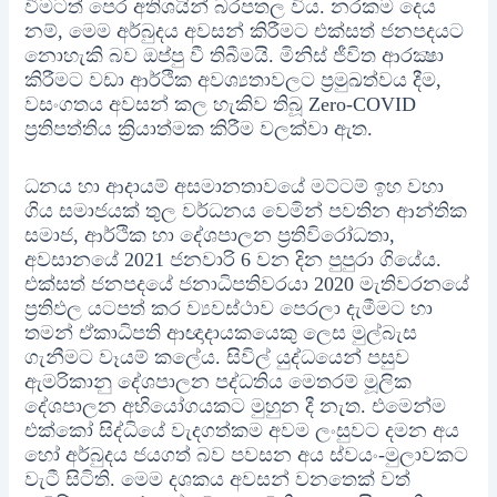
වීමටත් පෙර අතිශයින් බරපතල විය. නරකම දෙය
නම්, මෙම අර්බුදය අවසන් කිරීමට එක්සත් ජනපදයට
නොහැකි බව ඔප්පු වී තිබීමයි. මිනිස් ජීවිත ආරක්‍ෂා
කිරීමට වඩා ආර්ථික අවශ්‍යතාවලට ප්‍රමුඛත්වය දීම,
වසංගතය අවසන් කල හැකිව තිබූ Zero-COVID
ප්‍රතිපත්තිය ක්‍රියාත්මක කිරීම වලක්වා ඇත.
ධනය හා ආදායම් අසමානතාවයේ මට්ටම් ඉහ වහා
ගිය සමාජයක් තුල වර්ධනය වෙමින් පවතින ආන්තික
සමාජ, ආර්ථික හා දේශපාලන ප්‍රතිවිරෝධතා,
අවසානයේ 2021 ජනවාරි 6 වන දින පුපුරා ගියේය.
එක්සත් ජනපදයේ ජනාධිපතිවරයා 2020 මැතිවරනයේ
ප්‍රතිඵල යටපත් කර ව්‍යවස්ථාව පෙරලා දැමීමට හා
තමන් ඒකාධිපති ආඥාදායකයෙකු ලෙස මුල්බැස
ගැනීමට වෑයම් කලේය. සිවිල් යුද්ධයෙන් පසුව
ඇමරිකානු දේශපාලන පද්ධතිය මෙතරම් මූලික
දේශපාලන අභියෝගයකට මුහුන දී නැත. එමෙන්ම
එක්කෝ සිද්ධියේ වැදගත්කම අවම ලංසුවට දමන අය
හෝ අර්බුදය ජයගත් බව පවසන අය ස්වයං-මුලාවකට
වැටී සිටිති. මෙම දශකය අවසන් වනතෙක් වත්