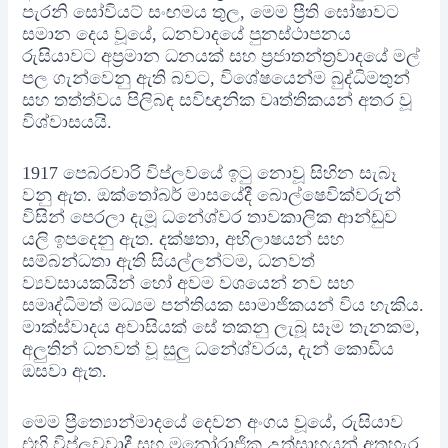
පැරනි සෝවියට් සංඟමය තුල, මෙම ප්‍රීති ඝෝෂාවට
සමාන දෙය වූයේ, ධනවාදයේ පුනස්ථාපනය
රුසියාවට අප්‍රමාන ධනයක් සහ ප්‍රජාතන්ත්‍රවාදයේ මල්
පල ගැන්වෙනු ඇති බවට, විශේෂයෙන්ම බුද්ධිමතුන්
සහ තත්ත්‍වය පිලිබඳ සවිඥානික වෘත්තිකයන් අතර වූ
විශ්වාසයයි.
1917 පෙබරවාරි විප්ලවයේ ඉටු නොවූ සිහින සැබෑ
වනු ඇත. ඔක්තෝබර් මාසයේදී බොල්ෂෙවික්වරුන්
විසින් පෙරලා දැමූ ධනේශ්වර තාවකාලික ආන්ඩුව
යලි ඉපදෙනු ඇත. දක්ෂතා, අභිලාෂයන් සහ
සම්බන්ධතා ඇති සියල්ලන්ටම, ධනවත්
ව්‍යවසායකයින් හෝ අවම වශයෙන් නව සහ
සමෘද්ධිමත් මධ්‍යම පන්තියක සාමාජිකයන් විය හැකිය.
මාක්ස්වාදය අවාසියක් සේ තකනු ලැබූ සෑම තැනකම,
අලුතින් ධනවත් වූ සුලු ධනේශ්වරය, දැන් කොඩිය
ඔසවා ඇත.
මෙම ප්‍රීත්‍යොන්මාදයේ දෙවන අංගය වූයේ, රුසියාව
එහි විප්ලවවාදී සහ මනෝරාජික උත්සාහයන් අතහැර