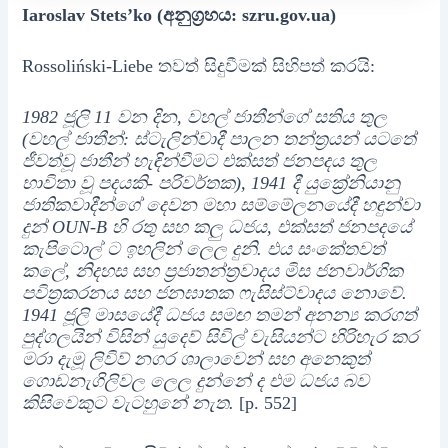
Iaroslav Stets’ko (අනුග්‍රහය: szru.gov.ua)
Rossoliński-Liebe තවත් සිදුවීමක් සිහිපත් කරයි:
1982 ජූලි 11 වන දින, වහල් ජාතීන්ගේ සතිය තුල
(වහල් ජාතීන්: ස්ටැලින්වාදී පාලන තන්ත්‍රයන් යටතේ
ජීවත්වූ ජාතීන් හැඳින්වීමට එක්සත් ජනපදය තුල
භාවිතා වූ පදයකි- පරිවර්තක), 1941 දී යුක්‍රේනියානු
ජාතිකවාදීන්ගේ දෙවන මහා සම්මේලනයේදී හඳුන්වා
දුන් OUN-B හි රතු සහ කලු ධජය, එක්සත් ජනපදයේ
කැපිටොල් ට ඉහලින් ලෙල දුනි. එය සංකේතවත්
කලේ, නිදහස සහ ප‍්‍රජාතන්ත‍්‍රවාදය මිස ජනවාර්ගික
පවිත්‍රකරනය සහ ජනඝාතක ෆැසිස්ට්වාදය නොවේ.
1941 ජූලි මාසයේදී ධජය සමඟ තමන් අනන්‍ය කරගත්
පුද්ගලයින් විසින් යුදෙව් සිවිල් වැසියන්ට හිරිහැර කර
මරා දැමූ ලිවිව් නගර ශාලාවෙන් සහ අනෙකුත්
ගොඩනැගිලිවල ලෙල දුන්නේ ද එම ධජය බව
කිසිවෙකුට වැටහුනේ නැත.
[p. 552]