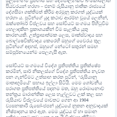
මුලුමනින්ම ප‍්‍රතිගාමී සහ දේශපාලනිකව බංකොලොත්
පියවරයන් හරහා – එනම් රුසියානු ජාතික රාජ්‍යයේ
දේශසීමා ශක්තිමත් කිරීම අරමුනු කරගත් යුද්ධයක්
හරහා ය. පුටින්ගේ යුද කථාව ආරම්භ වූයේ ලෙනින්,
ඔක්තෝබර් විප්ලවය සහ සෝවියට් සංගමය පිහිටුවීම
හෙලාදකින ප්‍රකාශයකින් වීම සැලකිය යුතු
කාරනයකි. උත්ප්‍රාසාත්මක ලෙස, මාක්ස්වාදය සහ
බොල්ෂෙවික්වාදය කෙරෙහි ඔහුගේ වෛරය තුල
පුටින්ගේ අදහස්, ඔහුගේ නේටෝ සතුරන් සමඟ
සම්පූර්නයෙන්ම පෙලගැසී ඇත.
සෝවියට් සංගමයේ විදේශ ප්‍රතිපත්තිය ප්‍රතික්ෂේප
කරමින්, සාර් නිකලස්ගේ විදේශ ප්‍රතිපත්තිය නැවත
පන ගැන්වීමට උත්සාහ කරත පුටින්, ‘රුසියානු
මාතෘභූමියේ’ සහාය ඉල්ලා සිටියි. මෙම ශෝචනීය
පරාගත ප්‍රතිපත්තියේ පදනම මත, ඔහු රොමානොව්
තන්ත‍්‍රය මාරාන්තික ලෙස හෑල්ලූවට ලක් කල සහ
රුසියාව විප්ලවයේ මාවතට ගෙන ආ 1904
ව්‍යසනකාරී රුසෝ-ජපන් යුද්ධයේ නූතන අනුවාදයක්
නිෂ්පාදනය කර ඇත. මෙම යුද්ධය ඒ හා සමාන