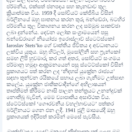
ජර්මනිය, එක්සත් ජනපදය සහ කැනඩාව තුල
ක්‍රියාත්මක විය. 1959 දී සෝවියට් කේජීබීය විසින්
බර්ලිනයේ ඔහු ඝාතනය කරන තුරු බන්ඩේරා, බටහිර
ජර්මනිය තුල විකාශනය කරන ලද සම්මුඛ සාකච්ඡා
ලබා දුන්නේය. දෙවන ලෝක සංග්‍රාමයෙන් පසු
බන්ඩේරාගේ නියෝජ්‍ය ඉරොස්ලාව් ස්ටෙට්ස්කෝ
Iaroslav Stets’ko ගේ වෘත්තීය ජීවිතය ද අවධානයට
ලක්විය යුතුය. ඔහු හිට්ලර්, මුසෝලිනී සහ ෆ්‍රැන්කෝ
සමඟ ලිපි හුවමාරු කර ගත් අතර, සෝවියට් සංගමය
ජර්මානු හමුදා ආක්‍රමනයෙන් පසු ස්ටේට්ස්කෝ විසින්
ප්‍රකාශයට පත් කරන ලද ‘නිදහස් යුක්‍රේන රාජ්‍යය’
සඳහා තුන්වන රයිකයේ සහාය ලබා ගැනීමට උත්සාහ
කලේය. යුක්‍රේන ජාතිකවාදීන්ගේ අභිලාෂයන්
තෘප්තිමත් කිරීමට නාසි පාලන තන්ත්‍රයට උනන්දුවක්
නොතිබූ බැවින්, මෙම ව්‍යාපෘතිය අසාර්ථක විය.
ස්ටේට්ස්කෝ ‘ගෞරවනීය වහල්භාවයට’ පත්කර
බර්ලිනයට ගෙන එන ලදී. 1941 ජූලි මාසයේදී ඔහු
ප්‍රකාශයක් ඉදිරිපත් කරමින් මෙසේ පැවසීය.
මාක්ස්වාදය යුදෙව් මනසේ නිෂ්පාදනයක් ලෙස මම