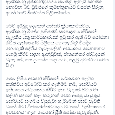
ඇමරිකානු ප්‍රජාතන්ත්‍රවාදය පවතිනු ඇතැයි සහතික
නොවන බව ට්‍රම්ප්ගේ කුමන්ත්‍රනයට වසරක් පිරුනු
අවස්ථාවේ බිඩෙන්ම පිලිගත්තේය.
මෙම අර්බුද දෙකෙහි අන්තර් ක්‍රියාකාරිත්වය,
ඇමරිකානු විදේශ ප්‍රතිපත්ති සම්පාදනය කිරීමේදී
සැලකිය යුතු කාර්යභාරයක් ඉටු කර ඇති බව යෝජනා
කිරීම ඇත්තෙන්ම පිලිගත නොහැකිද? විසඳිය
නොහැකි දේශීය ගැටලුවලින් අවධානය වෙනතකට
යොමු කිරීම සඳහා ආන්ඩුවක්, ජාත්‍යන්තර අර්බුදයක්
ඩැහැගත්, සහ ප්‍රකෝප කල පවා, පලමු අවස්ථාව මෙය
වී ද?
මෙම ලිපිය අවසන් කිරීමේදී, වර්තමාන ලෝක
තත්ත්වය අවබෝධ කර ගැනීමට නම්, සෝවියට්
ඉතිහාසය අධ්‍යයනය කිරීම ඉතා වැදගත් බවට මා
කලින් සඳහන් කල කරුනක් වෙත ආපසු යා යුතුය.
සෝවියට් සංගමය විසුරුවා හැරීමෙන් පසුව පැවති
ධනේශ්වර විජයෝත්තමවාදය මධ්‍යයේ, ‘ඉතිහාසයේ
අවසානය’ ගැන බොහෝ ප්‍රීති ඝෝෂා පැවැත්වුනි.