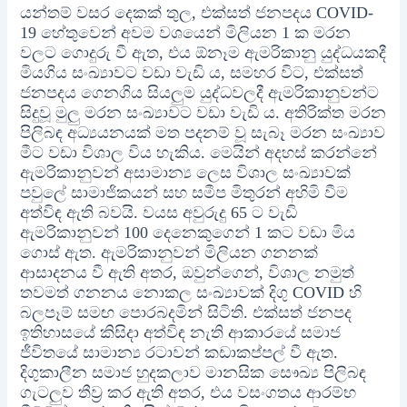
යන්තම් වසර දෙකක් තුල, එක්සත් ජනපදය COVID-
19 හේතුවෙන් අවම වශයෙන් මිලියන 1 ක මරන
වලට ගොදුරු වී ඇත, එය ඕනෑම ඇමරිකානු යුද්ධයකදී
මියගිය සංඛ්‍යාවට වඩා වැඩි ය, සමහර විට, එක්සත්
ජනපදය ගෙනගිය සියලුම යුද්ධවලදී ඇමරිකානුවන්ට
සිදුවූ මුලු මරන සංඛ්‍යාවට වඩා වැඩි ය. අතිරික්ත මරන
පිලිබඳ අධ්‍යයනයක් මත පදනම් වූ සැබෑ මරන සංඛ්‍යාව
මීට වඩා විශාල විය හැකිය. මෙයින් අදහස් කරන්නේ
ඇමරිකානුවන් අසාමාන්‍ය ලෙස විශාල සංඛ්‍යාවක්
පවුලේ සාමාජිකයන් සහ සමීප මිතුරන් අහිමි වීම
අත්විඳ ඇති බවයි. වයස අවුරුදු 65 ට වැඩි
ඇමරිකානුවන් 100 දෙනෙකුගෙන් 1 කට වඩා මිය
ගොස් ඇත. ඇමරිකානුවන් මිලියන ගනනක්
ආසාදනය වී ඇති අතර, ඔවුන්ගෙන්, විශාල නමුත්
තවමත් ගනනය නොකල සංඛ්‍යාවක් දිගු COVID හි
බලපෑම් සමඟ පොරබදමින් සිටිති. එක්සත් ජනපද
ඉතිහාසයේ කිසිදා අත්විඳ නැති ආකාරයේ සමාජ
ජීවිතයේ සාමාන්‍ය රටාවන් කඩාකප්පල් වී ඇත.
දිගුකාලීන සමාජ හුදකලාව මානසික සෞඛ්‍ය පිලිබඳ
ගැටලුව තීව්‍ර කර ඇති අතර, එය වසංගතය ආරම්භ