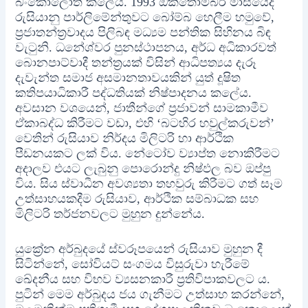
බංකොලොත් කලේය. 1993 ඔක්තෝම්බර් මාසයේදී
රුසියානු පාර්ලිමේන්තුවට බෝම්බ හෙලීම හමුවේ,
ප්‍රජාතන්ත්‍රවාදය පිලිබඳ මධ්‍යම පන්තික සිහිනය බිඳ
වැටුනි. ධනේශ්වර පුනස්ථාපනය, අර්ධ අධිකාරවත්
බොනපාට්වාදී තන්ත්‍රයක් විසින් ආධිපත්‍යය දැරූ
දැවැන්ත සමාජ අසමානතාවයකින් යුත් දූෂිත
කතිපයාධිකාරී පද්ධතියක් නිෂ්පාදනය කලේය.
අවසාන වශයෙන්, ජාතීන්ගේ ප්‍රජාවන් සාමකාමීව
ඒකාබද්ධ කිරීමට වඩා, එහි ‘බටහිර හවුල්කරුවන්’
වෙතින් රුසියාව නිර්දය මිලිටරි හා ආර්ථික
පීඩනයකට ලක් විය. නේටෝව ව්‍යාප්ත නොකිරීමට
අදාලව එයට ලැබුනු පොරොන්දු නිෂ්ඵල බව ඔප්පු
විය. සිය ස්වාධීන අවශ්‍යතා තහවුරු කිරීමට ගත් සෑම
උත්සාහයකදීම රුසියාව, ආර්ථික සම්බාධක සහ
මිලිටරි තර්ජනවලට මුහුන දුන්නේය.
යුක්‍රේන අර්බුදයේ ස්වරූපයෙන් රුසියාව මුහුන දී
සිටින්නේ, සෝවියට් සංගමය විසුරුවා හැරීමේ
ඛේදනීය සහ විභව ව්‍යසනකාරී ප්‍රතිවිපාකවලට ය.
පුටින් මෙම අර්බුදය ජය ගැනීමට උත්සාහ කරන්නේ,