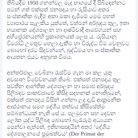
තිබියදීම 1950 ගනන්වල මැද භාගයේ දී පිබිදෙන්නට
පටන් ගත් එක්සත් ජනපදය හා රුසියාව අතර
සංස්කෘතික බැඳීම් අකා මකා දැමීමේ මෙම පහත්
ව්‍යාපාරය සැලකිය යුත්තේ, වත්මන් අර්බුදය තුල, ඉතා
භයානක දේශපාලන හා දෘෂ්ටිවාදී ආවේගයන් සහ
අභිප්‍රේරනයන්හි ප්‍රකාශනයක් ලෙස ය. රුසියානු
විරෝධී උමතුව හෙලා දැකීම හා විරුද්ධ වීම වෙනුවට
බොහෝ දුරට සිදුවන්නේ, බුද්ධිමය හා සංස්කෘතික
ආයතන එයට අනුගත වීමය.
අන්තර්ජාල වෙබිනා රැස්වීම ගැන මා කල යුතු
අවසාන විවේචනයක් තිබේ. එක්සත් ජනපදය තුල
පවතින ආන්තික දේශපාලන හා සමාජ අර්බුදය
පිලිබඳව සාකච්ඡාවේ කිසිදු සඳහනක් නොතිබුනේ,
එක්සත් ජනපදය විසින් ගන්නා ලද දැඩි ආක්‍රමනික
ආස්ථානය සමග දේශීය තත්වය කිසිසේත්ම
සම්බන්ධයක් නැති සේ ය. පලමුවන සහ දෙවන
ලෝක යුද්ධ පිලිබඳ බොහෝ බැරෑරුම් අධ්‍යයන
පෙන්වා ඇත්තේ, ඉතිහාසඥයින් අතර ‘දේශීය
දේශපාලනයේ ප්‍රමුඛත්වය’ (Der Primat der