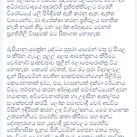
සහ ලෝකය න්‍යෂ්ටික යුද්ධයේ එලිපත්තට ගෙන ආ
අධිරාජ්‍යවාදයේ අදූරදර්ශී ප්‍රතිපත්තිවලට එරෙහි
විරෝධයේ යලි පිබිදීමක් ඇති කරනු ඇත. ඇත්ත
වශයෙන්ම, මා අපේක්ෂා කරන ප්‍රතිඵලය සහතික
නැති නමුත් තීව්‍ර වන ලෝක අර්බුදයට වෙනත්
ප්‍රගතිශීලී විසඳුමක් මට සිතාගත නොහැක.
රුසියානු-යුක්‍රේන යුද්ධය පුපුරා යාමෙන් මතු වූ සියලු
සංකීර්න ගැටලු පුලුල් ලෙස ආමන්ත්‍රනය කිරීමට
වෙබ්නාර් සාකච්ඡාව තුලින් බලාපොරොත්තු විය
නොහැක. කෙසේ වෙතත්, එය රට පුරා විද්‍යාලවල
දැන් සිදුවෙමින් පවතින සාකච්ඡාවන්ගෙන් පිලිබිඹු
කෙරෙනතාක් දුරට, එය, ව්‍යසනයක් දක්වා වර්ධනය
වීමට තර්ජනය කරන අර්බුදයක් සම්බන්ධයෙන් දරන
භයානක, අවිවේචනාත්මක හා උදාසීන ආකල්පය
සංකේතවත් කරයි. ලෝක සමාජවාදී වෙබ් අඩවිය
විසින් ඉදිරිපත් කරන ලද විශ්ලේෂනය, මෙම භයානක
උත්සන්නියට එරෙහිව කතා කිරීමට සහ අන්ධ
දේශනුරාගය සහ යුදවාදී ප්‍රචාරවලට එරෙහිව
ඓතිහාසික දැනුම පිහිටුවමින් මහජන මතය ඉහල
නැංවීමේ ලා ඔවුන්ට ඇති සෑම උපක්‍රමයක්ම භාවිතා