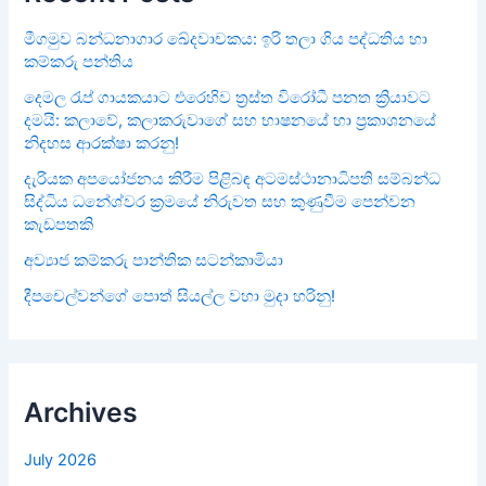
මීගමුව බන්ධනාගාර ඛේදවාචකය: ඉරි තලා ගිය පද්ධතිය හා
කම්කරු පන්තිය
දෙමල රැප් ගායකයාට එරෙහිව ත්‍රස්ත විරෝධී පනත ක්‍රියාවට
දමයි: කලාවේ, කලාකරුවාගේ සහ භාෂනයේ හා ප්‍රකාශනයේ
නිදහස ආරක්ෂා කරනු!
දැරියක අපයෝජනය කිරීම පිළිබඳ අටමස්ථානාධිපති සම්බන්ධ
සිද්ධිය ධනේශ්වර ක්‍රමයේ නිරුවත සහ කුණුවීම පෙන්වන
කැඩපතකි
අව්‍යාජ කම්කරු පාන්තික සටන්කාමියා
දීපචෙල්වන්ගේ පොත් සියල්ල වහා මුදා හරිනු!
Archives
July 2026