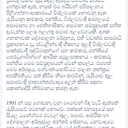
ප්‍රතිඵලයකට තුඩු දෙනු ඇතැයි විශ්වාස කිරීමට
හේතුවක් ඇත, නමුත් එය බයිඩන් පරිපාලනය
පිලිගන්නා ආකාරයේ විප්ලවයක් නොවනු ඇත.
රුසියානු කම්කරු පන්තිය, විප්ලවවාදී අරගලයේ
අසාමාන්‍ය හා ඓතිහාසිකව අසමාන සම්ප්‍රදායක් සහිත
දැවැන්ත ලෙස බලගතු සමාජ බලවේගයකි. දශක
ගනනාවක දේශපාලන මර්දනය, එහි වඩාත්ම සාපරාධී
ප්‍රකාශනය වූ, ස්ටැලින්වාදී භීෂනය තුලදී විප්ලවවාදී
මාක්ස්වාදී බුද්ධිමතුන්ගේ සහ කම්කරු පන්තියේ
පෙරටුගාමීන්ගේ කායික සමූලඝාතනය – කම්කරු
පන්තිය මෙම සම්ප්‍රදායෙන් වෙන් කලේය. එහෙත්
මෙම අර්බුදය, පශ්චාත්-සෝවියට් පාලන තන්ත‍්‍රය
අපකීර්තියට පත් කිරීම නිමා කරමින්, රුසියාව තුල
සමාජවාදී ජාත්‍යන්තරවාදය අලුත් කිරීම සඳහා
කොන්දේසි නිර්මානය කරනු ඇත.
1991 න් පසු ගොඩනැංවුන මායාවන් බිඳ වැටී ඇත්තේ
රුසියාවේ පමනක් නොවේ. එක්සත් ජනපදයේ සහ
සියලු ධනේශ්වර රටවල් තුල, සමාජ, ආර්ථික හා
දේශපාලන අර්බුදවල අන්තර් ඡේදනය, ධනවාදයට