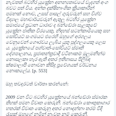
නැවතත් බටහිර යුක්‍රේන අනන්‍යතාවයේ වැදගත් අංග
බවට පත් විය. අන්ත දක්ෂිනාංශික ක්‍රියාකාරීන්
පමනක් නොව, උසස් පාසල් ගුරුවරුන් සහ විශ්ව
විද්‍යාල මහාචාර්යවරුන් ඇතුලු බටහිර යුක්‍රේන
සමාජයේ ප්‍රධාන ධාරාව ද බන්ඩේරා සැලකුවේ
යුක්‍රේන ජාතික වීරයෙකු, නිදහස් සටන්කාමියෙකු සහ
සෝවියට් සංගමයට එරෙහි ඔහුගේ අරගලය
වෙනුවෙන් ගෞරවය ලැබිය යුතු පුද්ගලයෙකු ලෙස
ය. යුක්‍රේනයේ පශ්චාත්-සෝවියට් ස්මෘති
දේශපාලනය, ප්‍රජාතන්ත්‍රවාදී වටිනාකම් මුලුමනින්ම
නොසලකා හැර ඇති අතර ඉතිහාසය පිලිබඳ
ක්ෂමාලාපී නොවන කිසිදු ප්‍රවේශයක් වර්ධනය
නොකලේය.
[p. 553]
ඔහු තවදුරටත් වාර්තා කරන්නේ:
2009 වන විට බටහිර යුක්‍රේනයේ බන්ඩේරා ස්මාරක
තිහක් පමන විවෘත කෙරුනි. බන්ඩේරා කෞතුකාගාර
හතරක් විවෘත කෙරුනු අතර නොදන්නා තරම් වීදි
රැසක් ඔහුගේ නමින් නැවත නම් කෙරුනි.