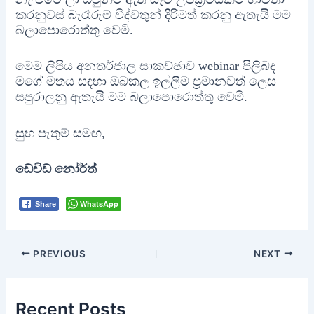
කරනුවස් බැරෑරුම් විද්වතුන් දිරිමත් කරනු ඇතැයි මම
බලාපොරොත්තු වෙමි.
මෙම ලිපිය අනතර්ජාල සාකච්ඡාව webinar පිලිබඳ
මගේ මතය සඳහා ඔබකල ඉල්ලීම ප්‍රමානවත් ලෙස
සපුරාලනු ඇතැයි මම බලාපොරොත්තු වෙමි.
සුභ පැතුම් සමඟ,
ඩේවිඩ් නෝර්ත්
WhatsApp
Share
Post
PREVIOUS
NEXT
navigation
Recent Posts