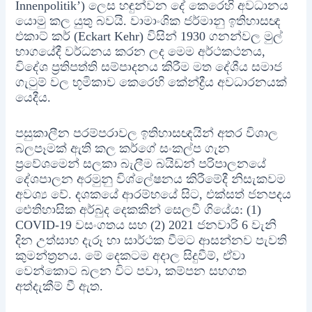
Innenpolitik’) ලෙස හඳුන්වන දේ කෙරෙහි අවධානය
යොමු කල යුතු බවයි. වාමාංශික ජර්මානු ඉතිහාසඥ
එකාට් කර් (Eckart Kehr) විසින් 1930 ගනන්වල මුල්
භාගයේදී වර්ධනය කරන ලද මෙම අර්ථකථනය,
විදේශ ප්‍රතිපත්ති සම්පාදනය කිරීම මත දේශීය සමාජ
ගැටුම් වල භූමිකාව කෙරෙහි කේන්ද්‍රීය අවධාරනයක්
යෙදීය.
පසුකාලීන පරම්පරාවල ඉතිහාසඥයින් අතර විශාල
බලපෑමක් ඇති කල කර්ගේ සංකල්ප ගැන
ප්‍රවේශමෙන් සලකා බැලීම බයිඩන් පරිපාලනයේ
දේශපාලන අරමුනු විශ්ලේෂනය කිරීමේදී නිසැකවම
අවශ්‍ය වේ. දශකයේ ආරම්භයේ සිට, එක්සත් ජනපදය
ඓතිහාසික අර්බුද දෙකකින් සෙලවී ගියේය: (1)
COVID-19 වසංගතය සහ (2) 2021 ජනවාරි 6 වැනි
දින උත්සාහ දැරූ හා සාර්ථක වීමට ආසන්නව පැවති
කුමන්ත්‍රනය. මේ දෙකටම අදාල සිදුවීම්, ඒවා
වෙන්කොට බලන විට පවා, කම්පන සහගත
අත්දැකීම් වී ඇත.