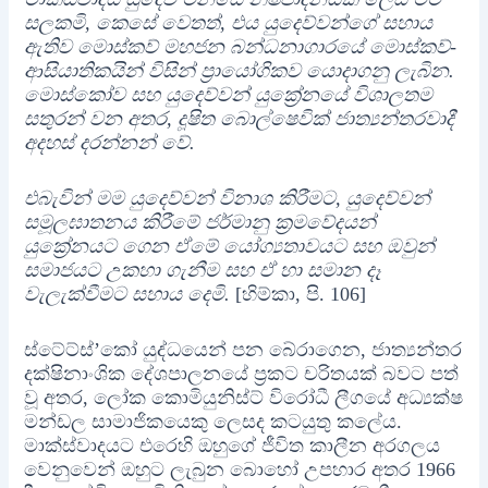
සලකමි, කෙසේ වෙතත්, එය යුදෙව්වන්ගේ සහාය
ඇතිව මොස්කව් මහජන බන්ධනාගාරයේ මොස්කව්-
ආසියාතිකයින් විසින් ප්‍රායෝගිකව යොදාගනු ලැබින.
මොස්කෝව සහ යුදෙව්වන් යුක්‍රේනයේ විශාලතම
සතුරන් වන අතර, දූෂිත බොල්ෂෙවික් ජාත්‍යන්තරවාදී
අදහස් දරන්නන් වේ.
එබැවින් මම යුදෙව්වන් විනාශ කිරීමට, යුදෙව්වන්
සමූලඝාතනය කිරීමේ ජර්මානු ක්‍රමවේදයන්
යුක්‍රේනයට ගෙන ඒමේ යෝග්‍යතාවයට සහ ඔවුන්
සමාජයට උකහා ගැනීම සහ ඒ හා සමාන දෑ
වැලැක්වීමට සහාය දෙමි.
[හිම්කා, පි. 106]
ස්ටේට්ස්’කෝ යුද්ධයෙන් පන බේරාගෙන, ජාත්‍යන්තර
දක්ෂිනාංශික දේශපාලනයේ ප්‍රකට චරිතයක් බවට පත්
වූ අතර, ලෝක කොමියුනිස්ට් විරෝධී ලීගයේ අධ්‍යක්ෂ
මන්ඩල සාමාජිකයෙකු ලෙසද කටයුතු කලේය.
මාක්ස්වාදයට එරෙහි ඔහුගේ ජීවිත කාලීන අරගලය
වෙනුවෙන් ඔහුට ලැබුන බොහෝ උපහාර අතර 1966