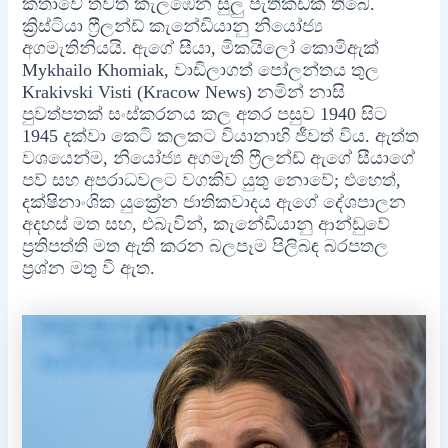
කතාවේ තවත් කැලඹෙන සුලු පැතිකඩක් තිබේ.
ක්‍රිස්ටියා ෆ්‍රීලන්ඩ් කැනේඩියානු නියෝජ්‍ය
අගමැතිනියයි. ඇගේ සීයා, මිකයිලෝ කොමිඇක්
Mykhailo Khomiak, වාඩිලාගත් පෝලන්තය තුල
Krakivski Visti (Kracow News) නමින් නාසි
පුවත්පතක් සංස්කරනය කල අතර පසුව 1940 සිට
1945 දක්වා කෙටි කලකට වියානාහි ජීවත් විය. ඇත්ත
වශයෙන්ම, නියෝජ්‍ය අගමැති ෆ්‍රීලන්ඩ් ඇගේ සීයාගේ
පව් සහ අපරාධවලට වගකිව යුතු නොවේ; එහෙත්,
දක්ෂිනාංශික යුක්‍රේන ජාතිකවාදය ඇගේ දේශපාලන
අදහස් මත සහ, එබැවින්, කැනේඩියානු ආන්ඩුවේ
ප්‍රතිපත්ති මත ඇති කරන බලපෑම පිලිබඳ බරපතල
ප්‍රශ්න මතු වී ඇත.