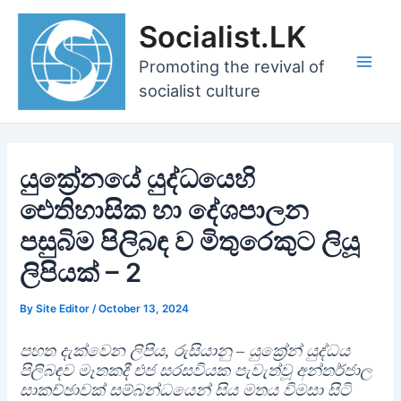
Skip
Socialist.LK
to
content
Promoting the revival of
Main
socialist culture
Men
යුක්‍රේනයේ යුද්ධයෙහි
ඓතිහාසික හා දේශපාලන
පසුබිම පිලිබඳ ව මිතුරෙකුට ලියූ
ලිපියක් – 2
By
Site Editor
/
October 13, 2024
පහත දැක්වෙන ලිපිය, රුසියානු – යුක්‍රේන් යුද්ධය
පිලිබඳව මෑතකදී එජ සරසවියක පැවැත්වූ අන්තර්ජාල
සාකච්ඡාවක් සම්බන්ධයෙන් සිය මතය විමසා සිටි