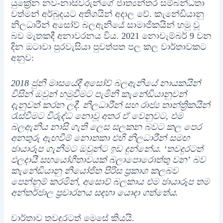
යුක්‍රේන නව-නාසිවරුන්ගේ ජාත්‍යන්තර සම්බන්ධතා
වත්මන් අර්බුදයට අතිශයින් අදාල වේ. කැනේඩියානු
නිලධාරීන් අසෝව් බලඇනියේ සාමාජිකයින් හමු වූ
බව මෑතකදී අනාවරනය විය. 2021 නොවැම්බර් 9 වන
දින ඔටාවා පුරවැසියා පුවත්පත පල කල වාර්තාවකට
අනුව:
2018 ජුනි මාසයේදී අසෝව් බලඇනියේ නායකයින්
විසින් ඔවුන් හමුවීමට පැමිනි කැනේඩියානුවන්
දැනුවත් කරන ලදී. නිලධාරීන් සහ රාජ්‍ය තාන්ත්‍රිකයින්
රැස්වීමට විරුද්ධ නොවූ අතර ඒ වෙනුවට, එම
බලඇනිය නාසි ගැති ලෙස සලකන බවට කල පෙර
අනතුරු ඇඟවීම් නොතකා එහි නිලධාරීන් සමඟ
ඡායාරූප ගැනීමට ඔවුන්ට ඉඩ දුන්නේය. ‘තවදුරටත්
ඵලදායී සහයෝගීතාවයක් බලාපොරොත්තු වන’ බව
කැනේඩියානු නියෝජිත පිරිස ප්‍රකාශ කලබව
පෙන්නුම් කරමින්, අසොව් බලකාය එම ඡායාරූප තම
අන්තර්ජාල ප්‍රචාරනය සඳහා යොදා ගත්තේය.
වාර්තාව තවදුරටත් මෙසේ කියයි.