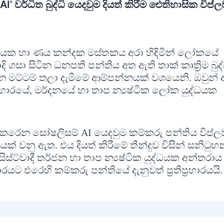
 වර්ධිත බුද්ධි යෙදවුම දියත් කිරීම ඓතිහාසික විප්ල
ාවයක හා ණය කන්දක මස්තකය අරා හිඳිමින් ලෝකයේ
ගසා සිටින ධනපති පන්තිය අත ඇති තාක් කෘත්‍රිම බුද්
වන මට්ටම් තලා දැමීමේ ආම්පන්නයක් වශයෙනි. ඔවුන්
සංහාරයේ, මර්දනයේ හා තාප න්‍යෂ්ටික ලෝක යුද්ධයක
කෙරෙන සෝෂලිසම් AI යෙදවුම කම්කරු පන්තිය විප්ලව
 වනු ඇත. එය දියත් කිරීමේ තීන්දුව විසින් සනිටුහන
ස්ට්වාදී තර්ජන හා තාප න්‍යෂ්ටික යුද්ධයක අන්තරාය
ට එරෙහි කම්කරු පන්තියේ දැනුවත් ප්‍රතිප්‍රහාරයයි