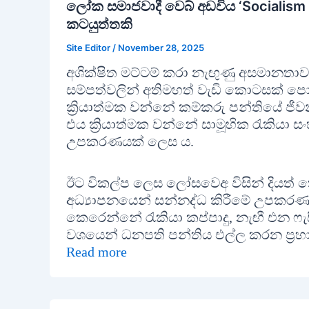
ලෝක සමාජවාදී වෙබ් අඩවිය ‘Socialism AI’
කටයුත්තකි
Site Editor
/
November 28, 2025
අශික්ෂිත මට්ටම් කරා නැඟුණු අසමානත
සම්පත්වලින් අතිමහත් වැඩි කොටසක් පොදි 
ක්‍රියාත්මක වන්නේ කම්කරු පන්තියේ ජී
එය ක්‍රියාත්මක වන්නේ සාමූහික රැකියා 
උපකරණයක් ලෙස ය.
ඊට විකල්ප ලෙස ලෝසවෙඅ විසින් දියත් 
අධ්‍යාපනයෙන් සන්නද්ධ කිරීමේ උපකරණයක්
කෙරෙන්නේ රැකියා කප්පාදු, නැඟී එන ෆැසි
වශයෙන් ධනපති පන්තිය එල්ල කරන ප්‍රහාරය
Read more