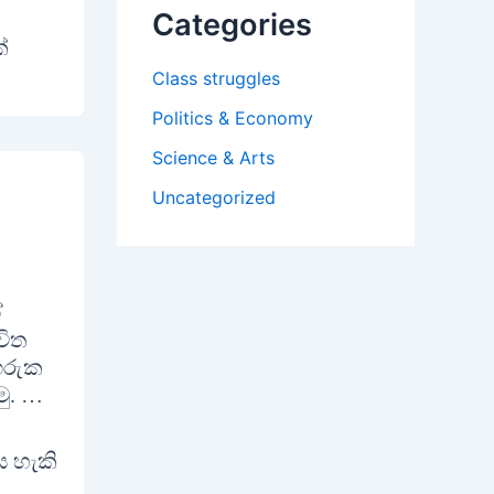
Categories
්
Class struggles
Politics & Economy
Science & Arts
Uncategorized
ේ
චිත
ගරුක
ු. …
ය හැකි