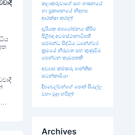
වවාදී
කලාකරුවාගේ සහ භාෂනයේ
හා ප්‍රකාශනයේ නිදහස
ආරක්ෂා කරනු!
දැරියක අපයෝජනය කිරීම
පිළිබඳ අටමස්ථානාධිපති
ධිය
සම්බන්ධ සිද්ධිය ධනේශ්වර
 අත
ක්‍රමයේ නිරුවත සහ කුණුවීම
පෙන්වන කැඩපතකි
අව්‍යාජ කම්කරු පාන්තික
සටන්කාමියා
වාදී
දීපචෙල්වන්ගේ පොත් සියල්ල
්
වහා මුදා හරිනු!
. …
Archives