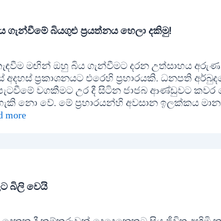
ය ගැන්වීමේ බියගුළු ප්‍රයත්නය හෙලා දකිමු!
කැඳවීම මඟින් ඔහු බිය ගැන්වීමට දරන උත්සාහය අරුණ
 අදහස් ප්‍රකාශනයට එරෙහි ප්‍රහාරයකි. ධනපති අර්බු
 පැටවීමේ වගකීමට උර දී සිටින ජාජබ ආණ්ඩුවට කවර
දිය හැකි නො වේ. මේ ප්‍රහාරයන්හි අවසාන ඉලක්කය මාන
d more
 බිලි වෙයි