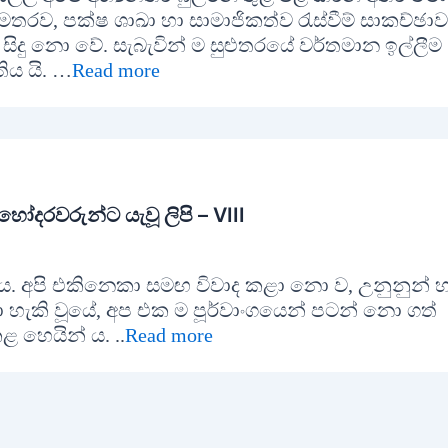
රව, පක්ෂ ශාඛා හා සාමාජිකත්ව රැස්වීම් සාකච්ඡාවල
 සිදු නො වේ. සැබැවින් ම සුළුතරයේ වර්තමාන ඉල්ලීම
ය යි. …
Read more
ෝදරවරුන්ට යැවූ ලිපි – VIII
ිය. අපි එකිනෙකා සමඟ විවාද කළා නො ව, උනුනුන් හ
 හැකි වූයේ, අප එක ම පූර්වාංගයෙන් පටන් නො ගත්
 හෙයින් ය. ..
Read more