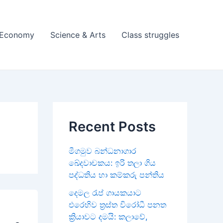
& Economy
Science & Arts
Class struggles
Recent Posts
මීගමුව බන්ධනාගාර
ඛේදවාචකය: ඉරි තලා ගිය
පද්ධතිය හා කම්කරු පන්තිය
දෙමල රැප් ගායකයාට
එරෙහිව ත්‍රස්ත විරෝධී පනත
ක්‍රියාවට දමයි: කලාවේ,