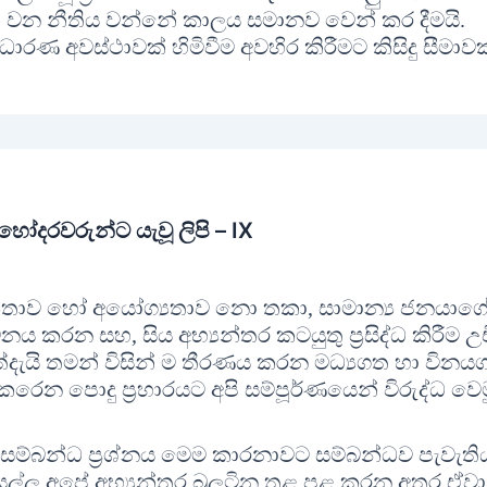
ත්මක වන නීතිය වන්නේ කාලය සමානව වෙන් කර දීමයි.
රණ අවස්ථාවක් හිමිවීම අවහිර කිරීමට කිසිදු සීමාවක
ෝදරවරුන්ට යැවූ ලිපි – IX
ව හෝ අයෝග්‍යතාව නො තකා, සාමාන්‍ය ජනයාග
ය කරන සහ, සිය අභ්‍යන්තර කටයුතු ප්‍රසිද්ධ කිරීම උ
දැයි තමන් විසින් ම තීරණය කරන මධ්‍යගත හා විනය
ෙන පොදු ප්‍රහාරයට අපි සම්පූර්ණයෙන් විරුද්ධ වෙම
ීන් සම්බන්ධ ප්‍රශ්නය මෙම කාරනාවට සම්බන්ධව පැවැති
සියල්ල අපේ අභ්‍යන්තර බුලටින තුළ පළ කරන අතර ඒවා