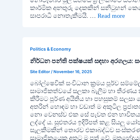
නොවැම්බර් මුල් සතියේ ශ්‍රී ලංකාවේ ස්ථ
කාර්මික අනතුරු දෙකකින් සනිටුහන් කෙ
සාපරාධී නොතැකීමයි. …
Read more
Politics & Economy
නිර්ධන පන්ති පක්ෂයක් සඳහා අරගලය: සහ
Site Editor
/
November 16, 2025
බෝල්ෂෙවික් සංවිධාන ක්‍රමය පූර්ව සම්මේ
සාමාජිකත්වයේ සලකා බැලීම හා තීරණය ක
කිරීමට පූර්ණ අයිතිය හා පහසුකම් සලසා ද
අතරින් හොඳම හා වඩාත් ම අකුටිල ප්‍රජාතන්ත
නො වෙනස්ව එක සේ පැවත එන භාවිතය, වර
ලද්දේ ය. සුළුතරය ඉදිරිපත් කළ සියලු ය
සැලකීමකින් තොරව එකාබද්ධව සංස්කරණය
සාමාජිකයෙකු අතට ම පත් වේ. මතභේදයට ලක