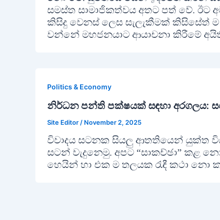
සමස්ත සාමාජිකත්වය අතට පත් වේ. ඊට අමත
කිසිදු වෙනස් ලෙස සැලැකීමක් කිසිසේත් ම
වන්නේ මහජනයාට ආයාචනා කිරීමේ අයිති
Politics & Economy
නිර්ධන පන්ති පක්ෂයක් සඳහා අරගලය: සහ
Site Editor
/
November 2, 2025
විවාදය සටනක සියලු ආතතියෙන් යුක්ත ව
සටන් වැදුනෙමු. අපට “සාකච්ඡා” කළ නො
හෙයින් හා එක ම තලයක රැඳී කථා නො කළ