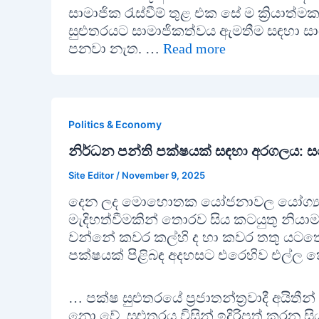
සාමාජික රැස්වීම් තුළ එක සේ ම ක්‍රියා
සුළුතරයට සාමාජිකත්වය ඇමතීම සඳහා සාධා
පනවා නැත. …
Read more
Politics & Economy
නිර්ධන පන්ති පක්ෂයක් සඳහා අරගලය: සහ
Site Editor
/
November 9, 2025
දෙන ලද මොහොතක යෝජනාවල යෝග්‍යතා
මැදිහත්වීමකින් තොරව සිය කටයුතු නියාමන
වන්නේ කවර කල්හි ද හා කවර තතු යටතේ
පක්ෂයක් පිළිබඳ අදහසට එරෙහිව එල්ල කෙර
… පක්ෂ සුළුතරයේ ප්‍රජාතන්ත්‍රවාදී අයිත
නො වේ. සුළුතරය විසින් ඉදිරිපත් කරන 