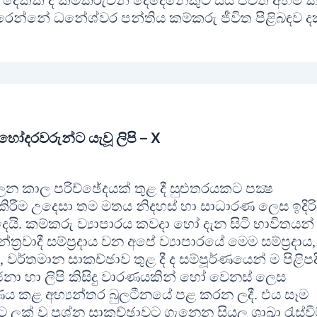
ාන දෙකක දී කම්කරුවන් දෙදෙනෙකුට සිය ජීවිත අහිමි 
රෙන්නේ ධනේශ්වර පන්තිය කම්කරු ජීවිත පිළිබඳව 
ෝදරවරුන්ට යැවූ ලිපි – X
ලන කාල පරිච්ඡේදයක් තුළ දී සුළුතරයකට පක්‍ෂ
ිරීම උදෙසා තම මතය නිදහස් හා සාධාරණ ලෙස ඉදිරි
ෙයි. කම්කරු ව්‍යාපාරය කවදා හෝ දැන සිටි භාවිතයන්
්‍රවාදී සම්ප්‍රදාය වන අපේ ව්‍යාපාරයේ මෙම සම්ප්‍රදාය,
්තමාන සාකච්ඡාව තුළ දී ද සම්පූර්ණයෙන් ම පිළිප
ෝජනා හා ලිපි කිසිදු වාරණයකින් හෝ වෙනස් ලෙස
 කළ අභ්‍යන්තර බුලටීනයේ පළ කරන ලදී. එය සෑම
් වූ ප්‍රශ්න සාකච්ඡාවට ගැනෙන සියලු ශාඛා රැස්වී