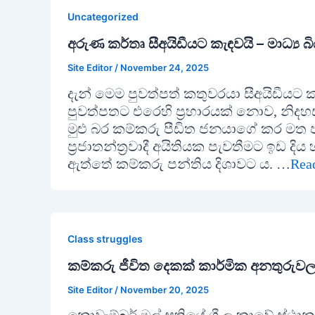
Uncategorized
අරුණ කර්තෘ සීඅයිඩීයට කැඳවයි – මාධ්‍ය බි
Site Editor
/
November 24, 2025
දැන් මෙම පුවත්පත් කතුවරයා සීඅයිඩීයට 
පුවත්පතට එරෙහි ප්‍රහාරයක් නොව, නිදහස්
මුළු බර කම්කරු පීඩිත ජනයාගේ කර මත
ප්‍රජාතන්ත්‍රවාදී අයිතියක පැවතීමට ඉඩ 
ඇත්තේ කම්කරු පන්තිය දිශාවට ය. …
Rea
Class struggles
කම්කරු ජීවිත දෙකක් කාර්මික අනතුරුවලට
Site Editor
/
November 20, 2025