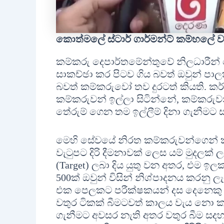
කොත්මලේ ස්ටාර් ගාර්මන්ට් කම්හලේ ව
කම්කරු දෙපාර්තමේන්තුවේ නිලධාරීන
සාකච්ඡා කර පිටව ගිය බවත් ඔවුන් 
බවත් කම්කරුවෝ තව දුරටත් කියති. කර
කම්කරුවන් ඉල්ලා සිටින්නේ, කම්කරුවන
තේරුම් ගෙන තම ඉල්ලීම් දිනා ගැනීමට
මෙහි සේවයේ නිරත කම්කරුවන්ගෙන් කිහ
වැටුපට දිරි දීමනාවක් ලෙස යම් මුදලක
(Target) ලබා දිය යුතු වන අතර, එම ඉල
500ක් ඔවුන් විසින් නිශ්පාදනය කරනු
එක පෙලකට පරීක්ෂකයන් දස දෙනෙකු සේ
වතුර ටිකක් බීමටවත් කාලය වැය නො 
ගැනීමට අවසර නැති අතර වතුර බීම සදහා