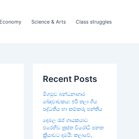
& Economy
Science & Arts
Class struggles
Recent Posts
මීගමුව බන්ධනාගාර
ඛේදවාචකය: ඉරි තලා ගිය
පද්ධතිය හා කම්කරු පන්තිය
දෙමල රැප් ගායකයාට
එරෙහිව ත්‍රස්ත විරෝධී පනත
ක්‍රියාවට දමයි: කලාවේ,