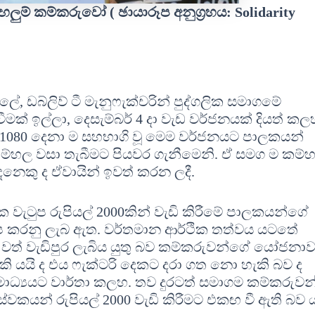
ලුම් කම්කරුවෝ ( ඡායාරූප අනුග්‍රහය: Solidarity
ේ, ඩබ්ලිව් ටී මැනුෆැක්චරින් පුද්ගලික සමාගමේ
ීමක් ඉල්ලා, දෙසැම්බර් 4 දා වැඩ වර්ජනයක් දියත් කල
් 1080 දෙනා ම සහභාගි වූ මෙම වර්ජනයට පාලකයන්
්වා කම්හල වසා තැබීමට පියවර ගැනීමෙනි. ඒ සමග ම කම
නෙකු ද ඒවායින් ඉවත් කරන ලදී.
 වැටුප රුපියල් 2000කින් වැඩි කිරීමේ පාලකයන්ගේ
ෂේප කරනු ලැබ ඇත. වර්තමාන ආර්ථික තත්වය යටතේ
් වත් වැඩිපුර ලැබිය යුතු බව කම්කරුවන්ගේ යෝජනාව
ැකි යයි ද එය ෆැක්ටරි දෙකට දරා ගත නො හැකි බව ද
ාධ්‍යයට වාර්තා කලහ. තව දුරටත් සමාගම කම්කරුවන
කයන් රුපියල් 2000 වැඩි කිරීමට එකඟ වී ඇති බව ය