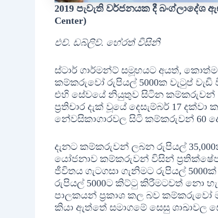
2019 පැවැති වර්ජනයක දී බංග්ලාදේශ ඇඟ
Center)
එච්. ඩබ්ලිව්. හේරත් විසිනි
ස්ටාර් ගාර්මන්ට් සමූහයට අයත්, කොත්මල
කම්කරුවෝ රුපියල් 5000ක වැටුප් වැඩි ව
එහි සේවයේ නියුතුව සිටින කම්කරුවන
ප්‍රතිචාර දැක් වූයේ දෙසැම්බර් 17 දක
නේවසිකාගාරවල සිටි කම්කරුවන් 60 දෙ
දැනට කම්කරුවන් ලබන රුපියල් 35,000ක
යෝජනාව කම්කරුවන් විසින් ප්‍රතික්
ජීවිතය ගැටගසා ගැනිමට රුපියල් 5000ක
රුපියල් 5000ට කිට්ටු කිරීමටවත් නො හ
පාලකයන් ප්‍රකාශ කල බව කම්කරුවෝ ම
කියා ඇත්තේ සමාගමේ සෙසු ශාඛාවල සේව