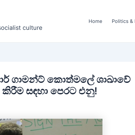
Home
Politics 
ocialist culture
ටාර් ගාමන්ට් කොත්මලේ ශාඛාවේ
කිරීම සඳහා පෙරට එනු!