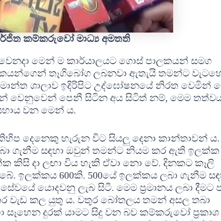
ර්ජිත කම්කරුවෝ මාධ්‍ය අමතති
් වෙනදා මෙන් ම කාර්යාලයට ගොස් පාලකයන් සමග
පාලකයන්ගෙන් තෑගිබෝග ලබනවා ඇතැයි තමන්ට වැට
්මාන්ත ශාලාව ඉදිරිපිට උද්ඝෝෂනයේ නිරත වෙමින් 
් වෙනුවෙන් පෙනී සිටින අය සිටිත් නම්, මෙම තත්ව
 සහාය වන මෙන් ය.
ිප දෙනෙකු හැරුන විට සියලු දෙනා කාන්තාවන් ය. 
් ලබා ගැනීම සඳහා ඔවුන් තමන්ට නියම කර ඇති ඉලක්ක
ක්ක කිසි දා ලඟා විය හැකි ඒවා නො වේ. දිනකට කෑලි
 ලැබේ. ඉලක්කය 600කි. 500යේ ඉලක්කය ලබා ගැනීම ස
වයේ යොදවනු ලැබ සිටී. මෙම ප්‍රමානය ලබා දීමට 
කර වැඩ කල යුතු ය. වතුර බෝතලය තමන් අසල තබා
 සෑහෙන දුරක් යාමට සිදු වන බව කම්කරුවෝ ප්‍රකාශ