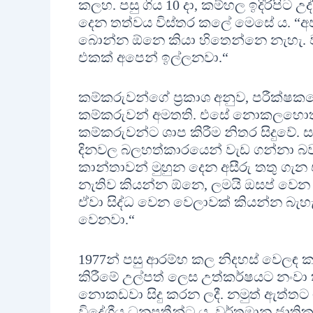
කලහ. පසු ගිය 10 දා, කම්හල ඉදිරිපිට
දෙන තත්වය විස්තර කලේ මෙසේ ය. “
බොන්න ඕනෙ කියා හිතෙන්නෙ නැහැ. ව
එකක් අපෙන් ඉල්ලනවා.“
කම්කරුවන්ගේ ප්‍රකාශ අනුව, පරීක්ෂක
කම්කරුවන් අමතති. එසේ නොකලහොත්
කම්කරුවන්ට ශාප කිරීම නිතර සිදුවේ. ස
දිනවල බලහත්කාරයෙන් වැඩ ගන්නා බව 
කාන්තාවන් මුහුන දෙන අසීරු තතු ගැන 
නැතිව කියන්න ඕනෙ, ලමයි ඔසප් වෙන 
ඒවා සිද්ධ වෙන වෙලාවක් කියන්න බැහැ.
වෙනවා.“
1977න් පසු ආරම්භ කල නිදහස් වෙලඳ කල
කිරීමේ උල්පත් ලෙස උත්කර්ෂයට නංවා තැ
නොකඩවා සිදු කරන ලදී. නමුත් ඇත්තට
විදේශීය ධනපතීන්ට ය. වර්තමාන ජාතික