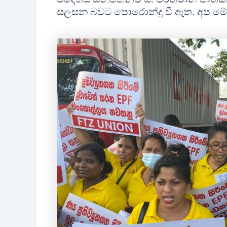
සලසන බවට පොරොන්දු වී ඇත. අප මේ අත