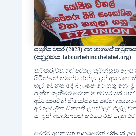
පසුගිය වසර (2023) අග භාගයේ කටුන
(අනුග්‍රහය: labourbehindthelabel.org)
කම්කරුවන්ගේ අරගල කුමන්ත්‍රන ලෙස නම
සිටින්නේ තමන්ට ඡන්දය දුන් අය යහපත
හැර වෙනත් දේ බලාපොරොත්තු නො වූ
පැත්ත ගැනීමට මොන ම අවසරයක් හෝ 
අවශ්‍යතාවන් නියෝජනය කරන ආයතනයක
අරගලවලින් ධනපති ලාභවලට එල්ල වන 
ය. දැන් අඳෝනාවක් තරමට රැව් දෙන ර
මෙරට අපනයන ආදායමෙන් 48% ක් උපයන