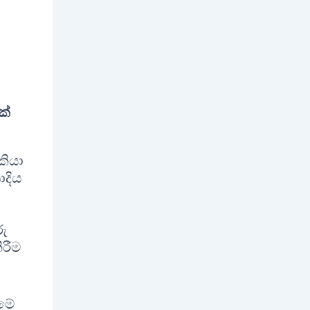
ක්
කියා
ාදිය
ු
රීම
මේ