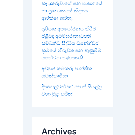
කලාකරුවාගේ සහ භාෂනයේ
හා ප්‍රකාශනයේ නිදහස
ආරක්ෂා කරනු!
දැරියක අපයෝජනය කිරීම
පිළිබඳ අටමස්ථානාධිපති
සම්බන්ධ සිද්ධිය ධනේශ්වර
ක්‍රමයේ නිරුවත සහ කුණුවීම
පෙන්වන කැඩපතකි
අව්‍යාජ කම්කරු පාන්තික
සටන්කාමියා
දීපචෙල්වන්ගේ පොත් සියල්ල
වහා මුදා හරිනු!
Archives