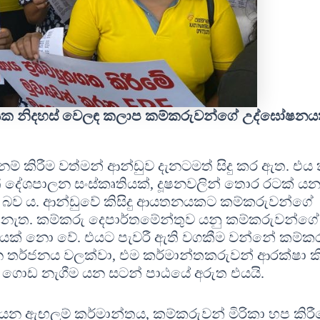
ායක නිදහස් වෙලඳ කලාප කම්කරුවන්ගේ උද්ඝෝෂනය
් කිරීම වත්මන් ආන්ඩුව දැනටමත් සිදු කර ඇත. එය 
් දේශපාලන සංස්කෘතියක්, දූෂනවලින් තොර රටක් යන
 බව ය. ආන්ඩුවේ කිසිදු ආයතනයකට කම්කරුවන්ගේ
නැත. කම්කරු දෙපාර්තමේන්තුව යනු කම්කරුවන්ගේ
් නො වේ. එයට පැවරී ඇති වගකීම වන්නේ කම්කර
තර්ජනය වලක්වා, එම කර්මාන්තකරුවන් ආරක්ෂා කි
ට ගොඩ නැගීම යන සටන් පාඨයේ අරුත එයයි.
 ඇඟලුම් කර්මාන්තය, කම්කරුවන් මිරිකා හප කිරී