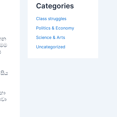
Categories
Class struggles
Politics & Economy
Science & Arts
හෙන
මෙම
Uncategorized
ය
සිය
ඳහා
පවා