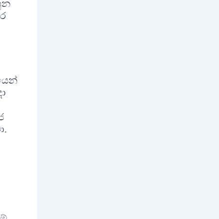
හුන
ුර
යෙන්
දා
ජ
ා.
ම්