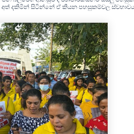
් දකිමින් සිටින්නේ ඒ කියන පහසුකම්වල ස්වභාවය 