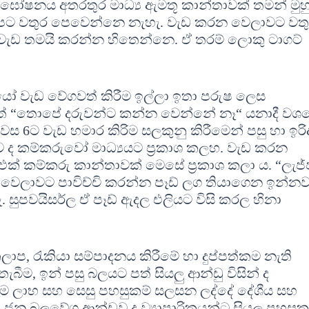
 උද්ඝෝෂනය අතරතුර මාධ්‍ය ඇමතූ කාන්තාවක් තමන් මු
අපට වතුර පෙවෙන්නෙ නැහැ. වැඩ කරන වෙලාවට වත
ැඩ තමයි කරන්න හිතෙන්නෙ. ඒ තරම් ලොකු ටාගට්
යෝ වැඩ වේගවත් කිරීම ඉල්ලා ඉතා පරුෂ ලෙස
 “තොපේ දරුවන්ට කන්න වෙන්නේ නෑ“ යනාදී වශ
වස 6ට වැඩ හමාර කිරිම සලකුනු කිරීමෙන් පසු හා ඉරි
ද කම්කරුවෝ මාධ්‍යයට ප්‍රකාශ කලහ. වැඩ කරන
එක් කම්කරු කාන්තාවක් මෙසේ ප්‍රකාශ කලා ය. “ලැජ්
වෙලාවට පාවිච්චි කරන්න පෑඩ් ලග තියාගෙන ඉන්නව
 සුපවයිසර්ල ඒ පෑඩ් ඇදල එලියට විසි කරල හිනා
ාප, රැකියා සම්පාදනය කිරීමේ හා දුප්පත්කම නැති
බීම, ඉන් පසු බලයට පත් සියලු ආන්ඩු විසින් ද
 ම ලාභ සහ සෙසු පහසුකම් සලසන ලද්දේ දේශීය සහ
 ජන බලවේග ආන්ඩුව ද ව්‍යාපාරිකයන්ට සියලු පහසුක