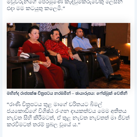
මවුවරුන්ගේ පෙරමුණේ කැඳවුම්කරුවෙකු ලෙසින්
එදා මම කටයුතු කලෙමි.“
මහින්ද රාජපක්ෂ චිත්‍රපටය නරඹමින් – ඡායාරූපය: ෆේස්බුක් වෙතිනි
“රාණි චිත්‍රපටය තුළ මාගේ චරිතයට බිමල්
ජයකොඩිගේ විශිෂ්ඨ රංගන දායකත්වය මෙම අතීතය
නැවත සිහි කිරීමටත්, ඒ තුළ නැවත නැවතත් මා ජීවත්
කරවීමටත් තරම් ප්‍රබල වූයේ ය.“