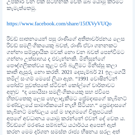
උපකාරී වන එක් සටහනක් වෙත ඔබ යොමු කිරීමට
කැමැත්තෙමු.
https://www.facebook.com/share/15fXVyVUQo
රිචඩ් ඝාතනයෙන් පසු රාණිගේ අතීතාවර්ජනය ලෙස
රිචඩ් සමලිංගිකයෙකු බවත්, රාණි ඒවා ගනනකට
ගන්නා සම්ප්‍රදායික මවක් නො වන බවත් පෙන්වීමට
ගන්නා උත්සාහය ද එවැන්නකි. මිනිසුන්ගේ
පෞද්ගලිකත්වය තුළට එබී බැලීමට මිනිස්සු කලා
කෘති ඇසුරු නො කරති. 2021 දෙසැම්බර් 21 ඉලංගෙයි
තමිල් සංගම් මෙසේ ලියා ඇත. “1991 වොෂින්ටන්
පෝස්ට් පුවත්පතේ ස්ටීවන් කෝල්ගේ වාර්තාවට
අනුව “ද සොයිසා සමලිංගිකයෙකු සහ ජවිපෙ
හිතවතෙකු ලෙස හෙලාදැකීමට ප්‍රේමදාසගේ කැබිනට්
මණ්ඩලයේ සාමාජිකයෝ ‍නැඟී සිටියහ.“ ප්‍රෙමදාසගේ
කැබිනට් මන්ඩලය සේ ම හඳගමගේ චිත්‍රපටයත්
අපගේ අවධානය යොමු කරන්නේ එවන් දේ වෙත ය.
රිචඩ්ගේ මරණය සම්බන්ධ යථාර්ථය අපෙන් ඈත්
කරන මෙම දර්ශන සමස්ත රාජ්‍ය භීෂනය සරල අත්