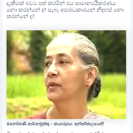
දැකීමක් බවට පත් කරමින් එය සාමාන්‍යයීකරණය
නො කරන්නේ ද? සැබෑ අපරාධකාරයන් නිදහස් නො
කරන්නේ ද?
මනෝරාණි සරවනමුත්තු – ඡායාරූපය: අන්තර්ජාලයෙනි