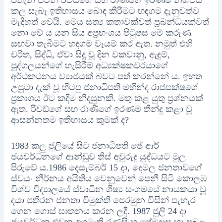
එතැන් පටන් රිචඩ්ගේ සහ රාණිගේ ඉරණම නිශ්චය
කල සැබෑ ඉතිහාසය බොඳ කිරීමට හඳගම දැනුවත්ව
මැදිහත් වෙයි. මෙය සත්‍ය කතාවක්වත් ප්‍රබන්ධයක්වත්
නො වේ ය යන සිය අප්‍රභංශය පිටුපස මේ කරුණ
සඟවා තැබීමට හඳගම වෑයම් කර ඇත. නමුත් එහි
චරිත, සිද්ධි, ඒවා සිදු වූ දින වකවානු, ඇඳුම්,
පුද්ගලයන්ගේ හැසිරීම් අධ්‍යක්ෂකවරයාගේ
අර්ථකථනය ව්‍යාජයක් බවට පත් කරන්නේ ය. ඉහත
උපුටා දැක් වූ හිටපු ජනාධිපති මහින්ද රාජපක්ෂගේ
ප්‍රකාශය ඊට කදිම නිදසුනකි. මතු කළ යුතු ප්‍රශ්නයක්
ඇත. රිචඩ්ගේ සහ රාණිගේ ඉරණම තීන්දු කළා වූ
ආසන්නතම ඉතිහාසය කුමක් ද?
1983 කලු ජුලියේ සිට ජනාධිපති ජේ ආර්
ජයවර්ධනගේ ආන්ඩුව තිස් අවුරුදු යුද්ධයට මුල
පිරුවේ ය.1986 දෙසැම්බර් 15 දා, දෙමල ජනතාවගේ
ස්වයං නීර්නය අයිතිය වෙනුවෙන් පෙනී සිටි කොලඹ
විශ්ව විද්‍යාලයේ ස්වාධීන ශිෂ්‍ය සංගමයේ නායකයා වූ
දයා පතිරන ජනතා විමුක්ති පෙරමුන විසින් පැහැර
ගෙන ගොස් ඝාතනය කරන ලදී. 1987 ජුලි 24 දා
ජයවර්ධන එවක අගමැති රණසිංහ ප්‍රේමදාස හා ප්‍රබල