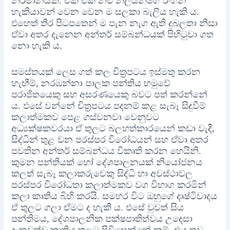
නිර්මානයකි. එක් එක් නළු නිලියන්ගේ රංගන
හැකියාවන් වෙන වෙන ම සලකා බැලිය හැකි ය.
එහෙත් තිර පිටපතෙන් ම පැන නැග ඇති දුබලතා නිසා
ඒවා අතර දැනෙන අන්තර් සම්බන්ධයක් පිහිටුවා ගත
නො හැකි ය.
සමස්තයක් ලෙස ගත් කල චිත්‍රපටය ඉස්මතු කරන
හැඟීම්, නරඹන්නා පාලක පන්තිය හමුවේ
පරාජිතයෙකු සහ අසරණයෙකු බවට පත් කරන්නේ
ය. එසේ වන්නේ චිත්‍රපටය පදනම් කළ සැබෑ සිදුවීම්
කලාත්මකව පෙළ ගස්වනවා වෙනුවට
අධ්‍යක්ෂකවරයා ඒ තුලට බලහත්කාරයෙන් කඩා වැදී,
සිද්ධින් තුළ වන පරස්පර විරෝධයන් සහ ඒවා අතර
පවතින අන්තර් සම්බන්ධය විකෘති කරන හෙයිනි.
කුමන පන්තියක් හෝ දේශපාලනයක් නියෝජනය
කලත් සැබෑ කලාකරුවෙකු සිද්ධි හා අවස්ථාවල
පරස්පර විරෝධතා කලාත්මකව වග විභාග කරමින්
කලා කෘතිය බිහි කරයි. සමහර විට ඔහුගේ දෘෂ්ටිවාදය
ඒ තුලට ගලා ඒමට ද හැකි ය. එසේ වුවත් සිය
පන්තිමය, දේශපාලනික පක්ෂපාතිත්වය උදෙසා