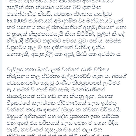
“තමන් වැඩ කරන්නේ ආරක්ෂක අමාත්‍යාංශයට
ඉහලින් එන නියෝග යටතේ බව ගුනසිංහ
මනෝරාණිට කියයි. අවසාන දර්ශනය ආන්ඩුව
65,000ක් තරුණයන් අමානුෂික වද බන්ධනයට ලක්
කර ඝාතනය කළේ ජනාධිපතිගේ අනුමැතියෙන් නො
ව හුදෙක් හිතුමතයටයැයි කියා සිටිමින්, මුලින් කී දේ
නිවැරදී කිරීමට හඳගමට අවශ්‍ය වූවා සේ ය. සමස්ත
චිත්‍රපටය තුල ම අප දකින්නේ විනිවිද දැකිය
නොහැකි, අපැහැදිලි සහ අඳුරු සිද්ධි සහ අවස්ථා ය.
වැඩිපුර කතා බහට ලක් වන්නේ රාණි චරිතය
නිරූපනය කල ස්වර්නා මල්ලවාරච්චි ගැන ය. අපගේ
අධ්‍යයනයන්ට හසු වූ රාණිට කිට්ටුවටවත් ලංවීමට
ඇය සමත් වී නැති බව සැබෑ මනෝරාණිගේ
ඡායාරූපයක් පවා හඬ නගා කියනු ඇත. එහෙත්
චිත්‍රපටයේ කලාත්මක නිර්මාණයක් ලෙස ඉස්මතු
වන්නේ කරුණාදාසගේ (මයුර කාන්චන) චරිතයයි.
ඔහුගේ අභිනයන් සහ දේහ ප්‍රකාශන ඉතා සාර්ථක
වන අතර එය චරිතයක් ලෙස වෙන ම ගෙන විඳිය
හැකි, නළුවාගේ කුසලතාවයෙන් ගලා එන