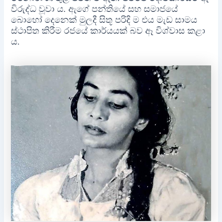
විරුද්ධ වූවා ය. ඇගේ පන්තියේ සහ සමාජයේ
බොහෝ දෙනෙක් මුලදී සිතූ පරිදි ම එය මැඩ සාමය
ස්ථාපිත කිරීම රජයේ කාර්යයක් බව ඈ විශ්වාස කළා
ය.