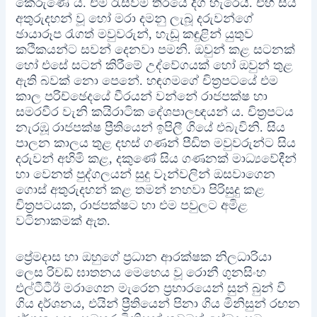
කෙරුණේ ය. එම රැස්වීම තිරයේ දිග හැරෙයි. එහි සිය
අතුරුදහන් වූ හෝ මරා දමනු ලැබූ දරුවන්ගේ
ඡායාරූප රැගත් මවුවරුන්, හැඩූ කඳුළින් යුතුව
කථිකයන්ට සවන් දෙනවා පමනි. ඔවුන් කළ සටනක්
හෝ එසේ සටන් කිරීමේ උද්වේගයක් හෝ ඔවුන් තුළ
ඇති බවක් නො පෙනේ. හඳගමගේ චිත්‍රපටයේ එම
කාල පරිච්ඡෙදයේ වීරයන් වන්නේ රාජපක්ෂ හා
සමරවීර වැනි කයිරාටික දේශපාලඥයන් ය. චිත්‍රපටය
නැරඹූ රාජපක්ෂ ප්‍රීතියෙන් ඉපිලී ගියේ එබැවිනි. සිය
පාලන කාලය තුළ දහස් ගණන් පීඩිත මවුවරුන්ට සිය
දරුවන් අහිමි කළ, දකුණේ සිය ගණනක් මාධ්‍යවේදීන්
හා වෙනත් පුද්ගලයන් සුදු වෑන්වලින් ඔසවාගෙන
ගොස් අතුරුදහන් කළ තමන් නහවා පිරිසුදු කළ
චිත්‍රපටයක, රාජපක්ෂට හා එම පවුලට අමිළ
වටිනාකමක් ඇත.
ප්‍රේමදාස හා ඔහුගේ ප්‍රධාන ආරක්ෂක නිලධාරියා
ලෙස රිචඩ් ඝාතනය මෙහෙය වූ රොනී ගුනසිංහ
එල්ටීටීඊ මරාගෙන මැරෙන ප්‍රහාරයෙන් සුන් බුන් වී
ගිය දර්ශනය, එයින් ප්‍රීතියෙන් පිනා ගිය මිනිසුන් රඟන