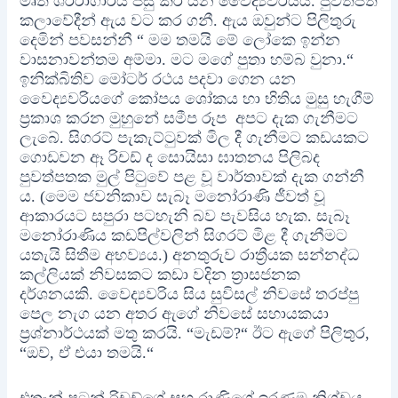
මෘත ශරීරාගාරය පසු කර යන වෛද්‍යවරියයි. පුවත්පත්
කලාවේදීන් ඇය වට කර ගනී. ඇය ඔවුන්ට පිලිතුරු
දෙමින් පවසන්නී “ මම තමයි මේ ලෝකෙ ඉන්න
වාසනාවන්තම අම්මා. මට මගේ පුතා හම්බ වුනා.“
ඉනික්බිතිව මෝටර් රථය පදවා ගෙන යන
වෛද්‍යවරියගේ කෝපය ශෝකය හා භිතිය මුසු හැගීම්
ප්‍රකාශ කරන මුහුනේ සමීප රූප අපට දැක ගැනීමට
ලැබේ. සිගරට් පැකැට්ටුවක් මිල දී ගැනීමට කඩයකට
ගොඩවන ඈ රිචඩ් ද සොයිසා ඝාතනය පිලිබද
පුවත්පතක මුල් පිටුවේ පළ වූ වාර්තාවක් දැක ගන්නී
ය. (මෙම ජවනිකාව සැබෑ මනෝරාණි ජීවත් වූ
ආකාරයට සපුරා පටහැනි බව පැවසිය හැක. සැබෑ
මනෝරාණිය කඩපිල්වලින් සිගරට් මිළ දී ගැනීමට
යතැයි සිතීම අභව්‍යය.) අනතුරුව රාත්‍රීයක සන්නද්ධ
කල්ලියක් නිවසකට කඩා වදින ත්‍රාසජනක
දර්ශනයකි. වෛද්‍යවරිය සිය සුවිසල් නිවසේ තරප්පු
පෙල නැග යන අතර ඇගේ නිවසේ සහායකයා
ප්‍රශ්නාර්ථයක් මතු කරයි. “මැඩම්?“ ඊට ඇගේ පිලිතුර,
“ඔව්, ඒ එයා තමයි.“