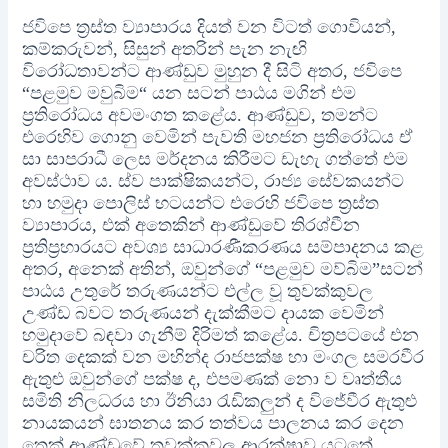
ජවිපෙ ත්‍රස්ත ව්‍යාපාරය දියත් වන විටත් ගොවියන්,
කම්කරුවන්, සිසුන් අතරින් පැන නැඟි
විරෝධතාවන්ට ආණ්ඩුව මුහුන දී සිටි අතර, ජවිපෙ
“පළමුව මවුබිම“ යන සටන් පාඨය මගින් එම
ප්‍රතිරෝධය අවමංගත කළේය. ආණ්ඩුව, තමන්ට
එරෙහිව ගොනු වෙමින් පැවති මහජන ප්‍රතිරෝධය ඒ
සා සාපරාධී ලෙස මර්දනය කිරීමට ඩැහැ ගත්තේ එම
අවස්ථාව ය. ස්ව පාක්ෂිකයන්ට, රාජ්‍ය සේවකයන්ට
හා හමුදා පොලිස් භටයන්ට එරෙහි ජවිපෙ ත්‍රස්ත
ව්‍යාපාරය, එක් අතෙකින් ආණ්ඩුවේ තිරශ්චීන
ප්‍රතිප්‍රහාරයට අවශ්‍ය සාධාරණීකරණය සම්පාදනය කළ
අතර, අනෙක් අතින්, ඔවුන්ගේ “පළමුව මව්බිම”සටන්
පාඨය උතුරේ තරුණයන්ට එල්ල වූ තුවක්කුවල
උණ්ඩ බවට තරුණයන් දැක්කීමට දායක වෙමින්
හමුදාවේ බඳවා ගැනීම් දිරිමත් කළේය. චිත්‍රපටයේ එන
චරිත දෙකක් වන මහින්ද රාජපක්ෂ හා මංගල සමරවීර
ඇතුළු ඔවුන්ගේ පක්ෂ ද, එපමණක් නො ව වෘත්තීය
සමිති නිලධරය හා ඊනියා රැඩිකලුන් ද විජේවීර ඇතුළු
නායකයන් ඝාතනය කර තත්වය පාලනය කර දෙන
තෙක් ආණ්ඩුවේ තුවක්කුවල ආරක්ෂාව යටතේ