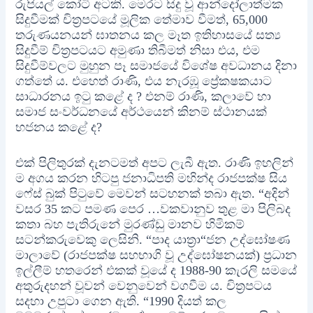
රුපියල් කෝටි අටකි. මෙරට සිදු වූ ආන්දෝලාත්මක
සිදුවීමක් චිත්‍රපටයේ මූලික තේමාව වීමත්, 65,000
තරුණයනයන් ඝාතනය කල මෑත ඉතිහාසයේ සත්‍ය
සිදුවීම් චිත්‍රපටයට අමුණා තිබීමත් නිසා එය, එම
සිදුවීම්වලට මුහුන පෑ සමාජයේ විශේෂ අවධානය දිනා
ගත්තේ ය. එහෙත් රාණි, එය නැරඹූ ප්‍රේකෂකයාට
සාධාරනය ඉටු කළේ ද ? එනම් රාණි, කලාවේ හා
සමාජ සංවර්ධනයේ අර්ථයෙන් කිනම් ස්ථානයක්
භජනය කළේ ද?
එක් පිලිතුරක් දැනටමත් අපට ලැබී ඇත. රාණි ඉහලින්
ම අගය කරන හිටපු ජනාධිපති මහින්ද රාජපක්ෂ සිය
ෆේස් බුක් පිටුවේ මෙවන් සටහනක් තබා ඇත. “අදින්
වසර 35 කට පමණ පෙර …වකවානුව තුළ මා පිලිබද
කතා බහ පැතිරුනේ මුරණ්ඩු මානව හිමිකම්
සටන්කරුවෙකු ලෙසිනි. “පාද යාත්‍රා“ජන උද්ඝෝෂණ
මාලාවේ (රාජපක්ෂ සහභාගි වූ උද්ඝෝෂනයක්) ප්‍රධාන
ඉල්ලීම් හතරෙන් එකක් වූයේ ද 1988-90 කැරලි සමයේ
අතුරුදහන් වූවන් වෙනුවෙන් වගවීම ය. චිත්‍රපටය
සදහා උපුටා ගෙන ඇති. “1990 දියත් කල