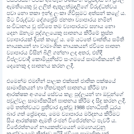
ඇමතියෙකු වූ ලලිත් ඇතුලත්මුදලිගේ විරුද්ධත්වය
පවා නො තකා ඉන්දු ලංකා ගිවිසුමට අත්සන් කළේ ය.
මීට විරුද්ධව දේශප්‍රේමී ජනතා ව්‍යාපාරය නමින්
සංවිධානය වූ ජවිපෙ තම ව්‍යාපාරයට සහාය නො
දෙන ඕනෑම පුද්ගලයෙකු ඝාතනය කිරීමේ ත්‍රස්ත
ව්‍යාපාරයක් දියත් කළේ ය. මේ යටතේ වෘත්තීය සමිති
නායකයන් හා වාමාංශික නායකයන් ජවිපෙ ඝාතන
ව්‍යාපාරය විසින් බිලි ගන්නා ලද අතර, එහිදී
විප්ලවවාදී කොමියුනිස්ට් සංගමයේ සාමාජිකයන් ති
දෙනෙකු ද ඝාතනය කරන ලදී.
එමෙන්ම එමඟින් පාලක එක්සත් ජාතික පක්ෂයේ
සාමාජිකයන් හා හිතවතුන් ඝාතනය කිරීම හා
ආරක්ෂක අංශයේ සේවය කළ පුද්ලයන් හා ඔවුන්ගේ
පවුල්වල සාමාජිකයින් ඝාතනය කිරීම ද සිදු කරන ලදී.
මේ තත්ත්වයට ප්‍රතිචාර දැක්වූ 1988 ජනාධිපති ධුරය
බාර ගත් ප්‍රේමදාස, මෙම ව්‍යාපාරය මර්දනය කිරීමට
සිය ආරක්ෂක ඇමති රංජන් විජේරත්නට පැවරී ය.
විජේරත්නගේ නායකත්වයෙන් මෙහෙයවුනු
කණ්ඩායමේ තීන්දුව පරිදි ජවිපෙ සාමාජිකයන්,