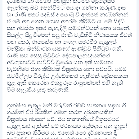
දර්ශනය හා සමහර මිනිසුන් තවමත් ප්‍රේමදාසට
ලෙන්ගතු බව පෙන්වීමට යොදා ගන්නා කරුණාදාස
හා රාණි අතර දෙබස් ද යොමු වී ඇත්තේ නරඹන්නන්
ඒ මේ අත ගෙන ගොස් අතරමං කිරීමට ය. මේ සිද්ධි
සහ අවස්ථා අතර පැහැදිලි සම්බන්ධයක් නො පෙනේ.
සියල්ල සිදු වීමෙන් පසු රාණි වැඩිහිටි නිවාසයක ජීවත්
වන අතර, රාජපක්ෂ හා මංගල සමරවීර ඇතුලත්
චන්ද්‍රිකා බන්ඩාරනායකගේ ආණ්ඩුව පිහිටුවා ගනී.
රාණි සහ සෙසු මවුවරු දේශපාලනඥයන්ගේ
අවශ්‍යතාවට පාවිච්චි වූයේය යන අති සාමාන්‍ය
වැටහිමට එහා කිසිවක් චිත්‍රපටය නො පවසයි. මෙම
රැවටිල්ලට විරුද්ධ උද්වේගකර හැඟීමක් ප්‍රේකෂකයා
තුළ ඇති කෙරෙන එකදු රූප රාමුවක්වත් එහි නැති
වීම සැලකිය යුතු කරුණකි.
ගුනසිංහ ඇතුලු මිනී මරුවන් රිචඩ් ඝාතනය සඳහා ගී
ගයමින් ජිප් රියකින් ගමන් කරන දර්ශනයකින්
චිත්‍රපටය අවසන් වේ. එය තකහනියේ චිත්‍රපටයට
ඇතුලු කර ඇත්තේ මේ මරනයට ප්‍රේමදාස අන නුදුන්
බව ප්‍රකාශ කිරීමට ය. එහෙත් පෙර දර්ශනයක දී,