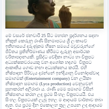
මේ වසරේ ජනවාරි 25 සිට මහජන ප්‍රදර්ශනය සදහා
නිකුත් කෙරුනු රාණි සිනමාපටය ශ්‍රී ලංකාවේ
ඉතිහාසයේ දරුණුතම භීෂන සමයේ මවුවරුන්ගේ
ජීවිතය ප්‍රතිනිර්මාණය කිරීමට දැරුනු අසාර්ථක
චරිතාපදානයකි. ප්‍රසිද්ධ වේදිකා නාට්‍ය හා චිත්‍රපට
අධ්‍යක්ෂකවරයෙකු වන අශෝක හඳගම චිත්‍රපට
ආකෘතිය ගොඩ නඟා අධ්‍යක්ෂනය කරයි. එහි
නිෂ්පාදන පිරිවැය දරන්නේ ඉන්දියානු විනෝදාස්වාද
සමාගමක් (Entertainment company) වන ලයිකා
නිෂ්පාදන සමාගම (Lyca production) වෙනුවෙන්
සුභාකරන් අලිරාජා ය. රාණි මෙම සමාගම විසින්
නිෂ්පානය කරන ලද ප්‍රථම සිංහල චිත්‍රපටයයි. එය
සිංහල චිත්‍රපටයක් ලැබූ ඉහල ම ආදායම් වාර්තාව තබා
ඇත. එය ප්‍රථම දින එකොලහ තුල උපයන ලද ආදායම