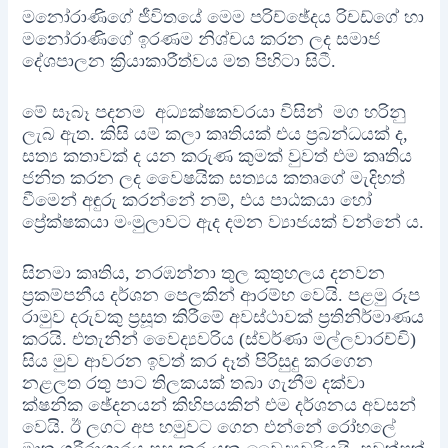
මනෝරාණිගේ ජීවිතයේ මෙම පරිච්ඡේදය රිචඩ්ගේ හා
මනෝරාණිගේ ඉරණම නිශ්චය කරන ලද සමාජ
දේශපාලන ක්‍රියාකාරීත්වය මත පිහිටා සිටී.
මේ සෑබෑ පදනම අධ්‍යක්ෂකවරයා විසින් මග හරිනු
ලැබ ඇත. කිසි යම් කලා කෘතියක් එය ප්‍රබන්ධයක් ද,
සත්‍ය කතාවක් ද යන කරුණ කුමක් වුවත් එම කෘතිය
ජනිත කරන ලද වෛෂයික සත්‍යය කතෘගේ මැදිහත්
වීමෙන් අඳුරු කරන්නේ නම්, එය පාඨකයා හෝ
ප්‍රේක්ෂකයා මංමුලාවට ඇද දමන ව්‍යාජයක් වන්නේ ය.
සිනමා කෘතිය, නරඹන්නා තුල කුතුහලය දනවන
ප්‍රකම්පනීය දර්ශන පෙලකින් ආරම්භ වෙයි. පළමු රූප
රාමුව දරුවකු ප්‍රසූත කිරීමේ අවස්ථාවක් ප්‍රතිනිර්මාණය
කරයි. එතැනින් වෛද්‍යවරිය (ස්වර්ණා මල්ලවාරච්චි)
සිය මුව ආවරන ඉවත් කර දෑත් පිරිසුදු කරගෙන
නළලත රතු පාට තිලකයක් තබා ගැනීම දක්වා
ක්ෂනික ඡේදනයන් කිහිපයකින් එම දර්ශනය අවසන්
වෙයි. ඊ ලගට අප හමුවට ගෙන එන්නේ රෝහලේ