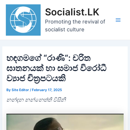
Skip
Socialist.LK
to
content
Promoting the revival of
Main
socialist culture
Men
හඳගමගේ “රාණි“: චරිත
ඝාතනයක් හා සමාජ විරෝධී
ව්‍යාජ චිත්‍රපටයකි
By
Site Editor
/
February 17, 2025
නන්දන නන්නෙත්ති විසිනි