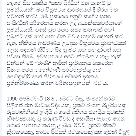
හඳගම සිය කෘතිය “සත්‍ය සිද්ධීන් මත පදනම් වූ
ප්‍රබන්ධයක්“ බව චිත්‍රපටය ආරම්භයේ දී තිරය මත
සටහන් කරයි. මේ ප්‍රකාශය අනුව කෘතිය සත්‍ය
සංසිද්ධීන් පරිහරනය කරන ලද අධ්‍යක්ෂකවරයාගේ
ප්‍රබන්ධයකි. එසේ වුව මෙය සත්‍ය කතාවක් හෝ
ප්‍රබන්ධයක් හෝ නො වන බව ද හඳගම සඳහන් කර
ඇත. නීතිමය ආවරණය උදෙසා චිත්‍රපටය ප්‍රබන්ධයක්
ලෙස සඳහන් කිරීමට සිදු වූ බව ඔහු තව දුරටත් ඔහු
පවසා තිබේ. අවසානයේ අපට නිගමනය කල හැකි
වන්නේ මේ “රාණි“ නමින් ප්‍රදර්ශනය කෙරෙන
සිනමාපටය මනෝරාණි සරවනමුත්තු නම්
වෛද්‍යවරියගේ ජීවිතයේ අවසන් දශකය
ප්‍රතිනිර්මාණය කරන චරිතාපදානයක් බව ය.
1990 පෙබරවාරී 18 දා, මෙරට විසූ, ජාත්‍යන්තරව
පිලිගත් ජන මාධ්‍යවේදියෙකු, ප්‍රකට රංගන ශිල්පියෙකු,
රූපවාහිනියේ ඉංග්‍රීසි අංශයේ අතිශය ජනප්‍රිය ප්‍රවෘත්ති
නිවේදකයකු වූ තරුණ රිචඩ් ද සොයිසා පැහැර ගෙන
ගොස් ඝාතනය කරනු ලැබීය. රිචඩ්, ප්‍රකට කිකට්
ක්‍රීඩකයෙකු, නාට්‍ය පිටපත් රචකයෙකු සහ ගුවන් විදුලි