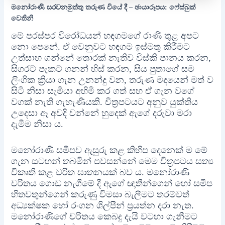
මනෝරාණි සරවනමුත්තු තරුණ වියේ දී – ඡායාරූපය: ෆේස්බුක්
වෙතිනි
මේ පරස්පර විරෝධයන් හඳගමගේ රාණි තුළ අපට
නො පෙනේ. ඒ වෙනුවට හඳගම ඉස්මතු කිරීමට
උත්සාහ ගන්නේ තොරක් නැතිව විස්කි පානය කරන,
සිගරට් පැකට් ගනන් හිස් කරන, සිය පුතාගේ සම
ලිංගික ක්‍රියා ගැන උනන්දු වන, තරුණ මදයෙන් මත් ව
සිටි නිසා සැමියා අහිමි කර ගත් සහ ඒ ගැන වගේ
වගක් නැති ගැහැණියකි. චිත්‍රපටයට අනුව යුක්තිය
උදෙසා ඈ අවදි වන්නේ හුදෙක් ඇගේ දරුවා මරා
දැමීම නිසා ය.
මනෝරාණි සමීපව ඇසුරු කළ කිහිප දෙනෙක් ම මේ
ගැන සටහන් තබමින් පවසන්නේ මෙම චිත්‍රපටය සත්‍ය
විකෘති කළ චරිත ඝාතනයක් බව ය. මනෝරාණි
චරිතය ගොඩ නැගීමේ දී ඇගේ ඥාතීන්ගෙන් හෝ සමීප
හිතවතුන්ගෙන් කරුණු විමසා බැලීමට තරම්වත්
අධ්‍යක්ෂක හෝ රංගන ශිල්පීන් ප්‍රයත්න දරා නැත.
මනෝරාණිගේ චරිතය කෙබදු දැයි වටහා ගැනීමට