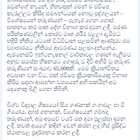
ඔවුන්ගේ නෑයන්, හිතවතුන් මෙන් ම ජවිපෙ
කැරැල්ලට කිසිදු සම්බන්ධයක් නොවූ පුද්ගලයන් –
විශේෂයෙන් තරුණයන් – පැහැර ගෙන ගොස්
ඝාතනය කර මෘත දේහ විනාශ කර දමන ලදී. මරණ
පරීක්ෂණවලින් තොරව මෘත ශරීර වළලා දැමීමට
හදිසි නීතිය යටතේ විධිවිධාන සලසමින් ආණ්ඩුව එම
ව්‍යාපාරයට නීතිමය ආවරණය සලසා දුන්නේය.
ඇම්නෙස්ටි ඉන්ටනැෂනල් වාර්තාවල ගණන් බැලීමට
අනුව සමස්ත භීෂනයට ගොදුරු ව දිවි අහිමි වූ තරුණ
තරුණියන් සංඛ්‍යාව 65,000කි. මෙම ක්‍රියාන්විතය
අවසාන වන විට, එක් ජවිපෙ ක්‍රියාකාරියෙකු විනාශ
කිරීම සදහා ආසන්න වශයෙන් අහිංසකයින් අට
දෙනෙකු බිලි ගෙන තිබිනි.
විශ්ව විද්‍යාල ශිෂ්‍යයෝ සිය ගණනක් ගංගාවල පා වී
ගියෝය, දහස් ගනනක්, විශේෂයෙන් ගම්බද
තරුණයන්, අමු අමුවේ ටයර් මත දමා පුලුස්සා දමන
ලදී. තවත් අයගේ කඳින් වෙන් කරන ලද හිස් ප්‍රසිද්ධ
ස්ථානවල ප්‍රදර්ශනය කරන ලදී.