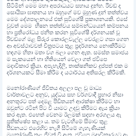
සිටිමින් මෙම මහා අපරාධයට සහාය දුන්හ. රිචඩ් ද
සොයිසා ඝාතනය හා ඔහුගේ මව මුහුණ දුන් තත්ත්වය
මෙම දේශපාලනයේ එක් සුවිශේෂී ප්‍රකාශනයකි. එසේ
වුවත් මෙම භීෂන තත්ත්වය සම්බන්ධයෙන් කම්පනය
හා ප්‍රතිරෝධය ජනිත කරන සුවිශේෂී දර්ශනයක් වූ
රිචඩ්ගේ මළ සිරුර කොරලවැල්ල වෙරළට ගසා ගෙන
ආ අවස්ථාවවත් චිත්‍රපටය තුළ ප්‍රදර්ශනය නොකිරීමට
හඳගම හිතා මතා වග බලා ගෙන ඇත. සමස්ත සමාජය
ම සැකයෙන් හා භීතියෙන් වෙලා ගත් ජවිපෙ
මදාවිකාර ක්‍රියා. අපැහැදිලි, තාක්ෂනිකව දුප්පත් එක ම
දර්ශනයකට සීමා කිරීම ද යථාර්ථය අතිසරල කිරීමකි.
මනෝරාණිගේ ජීවිතය අලලා පල වූ මාධ්‍ය
වාර්තාවලට අනුව, යුද්ධය සහ වර්ගවාදී ප්‍රහාර නිසා
අනතුරට පත් දෙමළ පීඩිතයන් ආරක්ෂා කිරීමට හා
ඔවුන්ට රටින් පිට වී යාමට උදවු කිරීමට ඇය ක්‍රියා
කර ඇත. එහෙත් වෙනම ඊලමක් සදහා අරගලය ඈ
ප්‍රතික්ෂේප කළා ය. තම වැටහීමේ සීමාව තුළ
පීඩනයට එරෙහිව නැගී සිටීමේ ගැහැණියක්
මනෝරාණි තුළ ජීවත් වී ඇත. ජවිපෙ මදාවිකාරයට ඈ