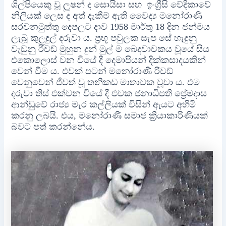
ශිල්පියෙකු වූ ලූෂන් ද සොයිසා සහ ඉංග්‍රීසි වේදිකාවේ
නිලියක් ලෙස ද අත් දැකීම් ඇති වෛද්‍ය මනෝරාණි
සරවනමුත්තු දෙපලට දාව 1958 මාර්තු 18 දින ජන්මය
ලැබූ කුලුඳුල් දරුවා ය. ප්‍රභූ පවුලක සැප සේ හැදුනු
වැඩුනු රිචඩ් මුහුන දුන් මුල් ම ඛෙදවාචකය වූයේ සිය
එකොලොස් වන වියේ දී දෙමාපියන් දික්කසාදයකින්
වෙන් වීම ය. එවක් පටන් මනෝරාණි රිචඩ්
වෙනුවෙන් ජීවත් වූ තනිකඩ මාතාවක වූවා ය. එම
දරුවා තිස් එක්වන වියේ දී එවක ජනාධිපති ප්‍රේමදාස
ආන්ඩුවේ රාජ්‍ය මැර කල්ලියක් විසින් ඇයට අහිමි
කරනු ලබයි. එය, මනෝරාණී සමාජ ක්‍රියාකාරිණියක්
බවට පත් කරන්නේය.