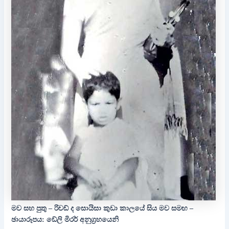
මව සහ පුතු – රිචඩ් ද සොයිසා කුඩා කාලයේ සිය මව සමඟ –
ඡායාරූපය: ඩේලි මිරර් අනුග්‍රහයෙනි