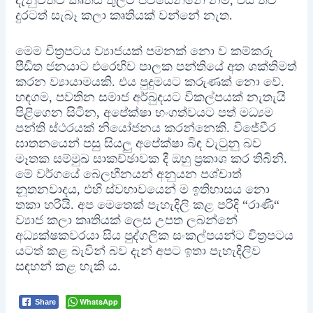
දැනුවත්ව කෘතිය තුලට පිවිසෙන්නේ නම්, එය තව
දුරටත් සැබෑ කලා කෘතියක් වන්නේ නැත.
මෙම චිත්‍රපටය ව්‍යාජයක් පමනක් නො ව කම්කරු
පීඩිත ජනයාට එරෙහිව පාලක පන්තියේ අත ශක්තිමත්
කරන ව්‍යායාමයකි. එය පුදුමයට කරුණක් නො වේ.
හඳගම, පවතින සමාජ අර්බුදයට විකල්පයක් නැතැයි
පිළිගෙන සිටින, අපේක්ෂා භංගත්වයට පත් මධ්‍යම
පන්ති ස්ථරයක් නියෝජනය කරන්නෙකි. විජේවීර
ඝාතනයෙන් පසු සියලු අපේක්ෂා බිඳ වැටුනු බව
මෑතක සම්මුඛ සාකච්ඡාවක දී ඔහු ප්‍රකාශ කර තිබිනි.
මේ වර්ගයේ බෙලහීනයන් අනුයන පශ්චාත්
නූතනවාදය, එහි ස්වභාවයෙන් ම ඉතිහාසය නො
තකා හරියි. අප මෙතෙක් පැහැදිලි කළ පරිදි “රාණි“
ව්‍යාජ කලා කෘතියක් ලෙස උපත ලබන්නේ
අධ්‍යක්ෂකවරයා සිය පුද්ගලික සංකල්පයන්ට චිත්‍රපටය
යටත් කළ බැවින් බව දැන් අපට ඉතා පැහැදිලිව
සඳහන් කළ හැකි ය.
WhatsApp
Share