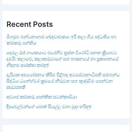
Recent Posts
මීගමුව බන්ධනාගාර ඛේදවාචකය: ඉරි තලා ගිය පද්ධතිය හා
කම්කරු පන්තිය
දෙමල රැප් ගායකයාට එරෙහිව ත්‍රස්ත විරෝධී පනත ක්‍රියාවට
දමයි: කලාවේ, කලාකරුවාගේ සහ භාෂනයේ හා ප්‍රකාශනයේ
නිදහස ආරක්ෂා කරනු!
දැරියක අපයෝජනය කිරීම පිළිබඳ අටමස්ථානාධිපති සම්බන්ධ
සිද්ධිය ධනේශ්වර ක්‍රමයේ නිරුවත සහ කුණුවීම පෙන්වන
කැඩපතකි
අව්‍යාජ කම්කරු පාන්තික සටන්කාමියා
දීපචෙල්වන්ගේ පොත් සියල්ල වහා මුදා හරිනු!