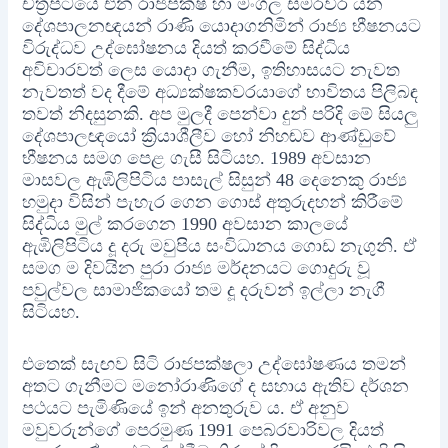
චිත්‍රපටයේ එන රාජපක්ෂ හා මංගල සමරවීර යන
දේශපාලනඥයන් රාණි යොදාගනිමින් රාජ්‍ය භීෂනයට
විරුද්ධව උද්ඝෝෂනය දියත් කරවීමේ සිද්ධිය
අවිචාරවත් ලෙස යොදා ගැනීම, ඉතිහාසයට නැවත
නැවතත් වද දීමේ අධ්‍යක්ෂකවරයාගේ භාවිතය පිලිබඳ
තවත් නිදසුනකි. අප මුලදී පෙන්වා දුන් පරිදි මේ සියලු
දේශපාලඥයෝ ක්‍රියාශීලීව හෝ නිහඬව ආණ්ඩුවේ
භීෂනය සමග පෙළ ගැසී සිටියහ. 1989 අවසාන
මාසවල ඇඹිලිපිටිය පාසැල් සිසුන් 48 දෙනෙකු රාජ්‍ය
හමුදා විසින් පැහැර ගෙන ගොස් අතුරුදහන් කිරීමේ
සිද්ධිය මුල් කරගෙන 1990 අවසාන කාලයේ
ඇඹිලිපිටිය දූ දරු මවුපිය සංවිධානය ගොඩ නැගුනි. ඒ
සමග ම දිවයින පුරා රාජ්‍ය මර්දනයට ගොදුරු වූ
පවුල්වල සාමාජිකයෝ තම දූ දරුවන් ඉල්ලා නැගී
සිටියහ.
එතෙක් සැඟව සිටි රාජපක්ෂලා උද්ඝෝෂණය තමන්
අතට ගැනීමට මනෝරාණිගේ ද සහාය ඇතිව දර්ශන
පථයට පැමිණියේ ඉන් අනතුරුව ය. ඒ අනුව
මවුවරුන්ගේ පෙරමුණ 1991 පෙබරවාරිවල දියත්