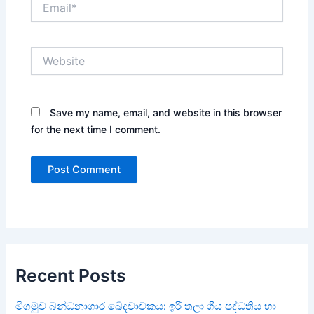
Website
Save my name, email, and website in this browser
for the next time I comment.
Recent Posts
මීගමුව බන්ධනාගාර ඛේදවාචකය: ඉරි තලා ගිය පද්ධතිය හා