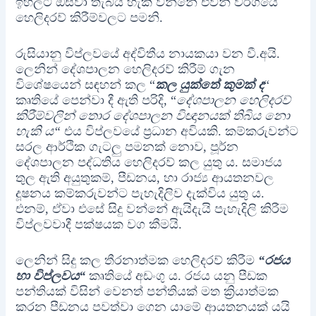
ඉහලට ඔසවා තැබිය හැකි වන්නේ එවන් වර්ගයේ
හෙලිදරව් කිරීම්වලට පමනි.
රුසියානු විප්ලවයේ අද්විතීය නායකයා වන වී.අයි.
ලෙනින් දේශපාලන හෙලිදරව් කිරීම් ගැන
විශේෂයෙන් සඳහන් කල “
කල යුක්තේ කුමක් ද
“
කෘතියේ පෙන්වා දී ඇති පරිදි, “
දේශපාලන හෙලිදරව්
කිරීම්වලින් තොර දේශපාලන විඥානයක් තිබිය නො
හැකි ය“
එය විප්ලවයේ ප්‍රධාන අවියකි. කම්කරුවන්ට
සරල ආර්ථික ගැටලු පමනක් නොව, පූර්න
දේශපාලන පද්ධතිය හෙලිදරව් කල යුතු ය. සමාජය
තුල ඇති අයුතුකම්, පීඩනය, හා රාජ්‍ය ආයතනවල
දූෂනය කම්කරුවන්ට පැහැදිලිව දැක්විය යුතු ය.
එනම්, ඒවා එසේ සිදු වන්නේ ඇයිදැයි පැහැදිලි කිරීම
විප්ලවවාදී පක්ෂයක වග කීමයි.
ලෙනින් සිදු කල තීරනාත්මක හෙලිදරව් කිරීම
“රජය
හා විප්ලවය“
කෘතියේ අඩංගු ය. රජය යනු පීඩක
පන්තියක් විසින් වෙනත් පන්තියක් මත ක්‍රියාත්මක
කරන පීඩනය පවත්වා ගෙන යාමේ ආයතනයක් යයි