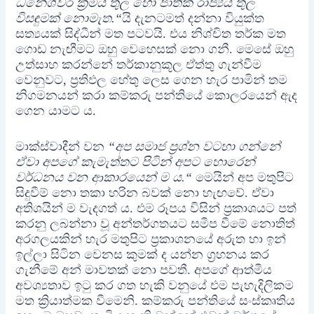
ධනේශ්වර ක්‍රමය තුල හෝ ජාතික රාජ්‍යය තුල
විසඳුමක් නොමැත.“
යි දැනටමත් දන්නා වියුක්ත
සත්‍යයක් සිද්ධීන් මත පටවයි. එය නිශ්චිත තර්ක මත
ගොඩ නැඟීමට ඔහු වෙහෙසක් නො ගනී. මෙසේ ඔහු
උත්සාහ කරන්නේ තර්කානුකූල ඒත්තු ගැන්වීම
වෙනුවට, ප්‍රතිඵල හේතු ලෙස ගෙන හැර පාමින් තම
නිගමනයන් කරා කම්කරු පන්තියේ කොලරයෙන් ඇද
ගෙන යාමට ය.
මාක්ස්වාදීන් වන
“අප සමාජ ප්‍රශ්න වටහා ගන්නේ
ඒවා අපගේ කැමැත්තට පිටින් අපට හොරෙන්
වර්ධනය වන ආකාරයෙන් ම ය.“
මෙයින් අප මතුපිට
සිදුවීම් නො තකා හරින බවක් නො හැඟවේ. ඒවා
අතිශයින් ම වැදගත් ය. එම රූපය විසින් ප්‍රකාශයට පත්
කරනු ලබන්නා වූ අන්තර්ගතයට සමීප වීමේ නොතිත්
අරගලයකින් හැර මතුපිට ප්‍රකාශනයේ අරුත හා ඉන්
ඉල්ලා සිටින වෙනස කුමක් ද යන්න ග්‍රහනය කර
ගැනීමේ අන් මාවතක් නො පවතී. අපගේ ආත්මීය
අවශ්‍යතාව ඉටු කර ගත හැකි වනුයේ එම පැහැදිලිකම
මත ක්‍රියාත්මක වීමෙනි. කම්කරු පන්තියේ සංස්කෘතිය