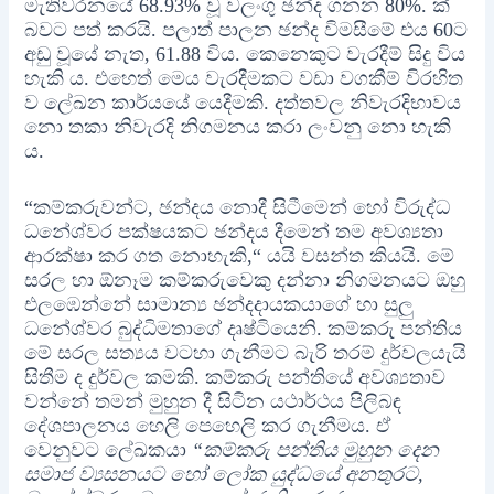
මැතිවරන‍යේ 68.93% වූ වලංගු ඡන්ද ගනන 80%.‍ ක්
බවට පත් කරයි. පලාත් පාලන ඡන්ද විමසීමේ එය 60ට
අඩු වූයේ නැත, 61.88 විය. කෙනෙකුට වැරදීම් සිදු විය
හැකි ය. එහෙත් මෙය වැරදීමකට වඩා වගකීම් විරහිත
ව ලේඛන කාර්යයේ යෙදීමකි. දත්තවල නිවැරදිභාවය
නො තකා නිවැරදි නිගමනය කරා ලංවනු නො හැකි
ය.
“කම්කරුවන්ට, ඡන්දය නොදී සිටීමෙන් හෝ විරුද්ධ
ධනේශ්වර පක්ෂයකට ඡන්දය දීමෙන් තම අවශ්‍යතා
ආරක්ෂා කර ගත නොහැකි,“ යයි වසන්ත කියයි. මේ
සරල හා ඕනෑම කම්කරුවෙකු දන්නා නිගමනයට ඔහු
එලඹෙන්නේ සාමාන්‍ය ඡන්දදායකයාගේ හා සුලු
ධනේශ්වර බුද්ධිමතාගේ දෘෂ්ටියෙනි. කම්කරු පන්තිය
මේ සරල සත්‍යය වටහා ගැනීමට බැරි තරම් දුර්වලයැයි
සිතීම ද දුර්වල කමකි. කම්කරු පන්තියේ අවශ්‍යතාව
වන්නේ තමන් මුහුන දී සිටින යථාර්ථය පිලිබඳ
දේශපාලනය හෙලි පෙහෙලි කර ගැනීමය. ඒ
වෙනුවට ලේඛකයා
“කම්කරු පන්තිය මුහුන දෙන
සමාජ ව්‍යසනයට හෝ ලෝක යුද්ධයේ අනතුරට,