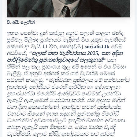
වී. අයි. ලෙනින්
ඉහත පෙන්වා දුන් කරුනු අනුව පලාත් පාලන ඡන්ද
ප්‍රතිඵල පිලිබඳ ප්‍රශ්නයට මැදිහත් විය යුතුව පැවතියේ
කෙසේ ද? මැයි 11 දින, සසප(වම)
socialist.lk
වෙබ්
අඩවියේ,
“
පලාත් සභා මැතිවරනය 2025, පන අදින
පාර්ලිමේන්තු ප්‍රජාතන්ත්‍රවාදයේ සලකුනක්“
යන
හිසින් පල කල ප්‍රකාශය තුල අපි අපෙන් ම එය විමසා
බැලීමු. ඒ අනුව අත්පත් කර ගත් වැටහීම මෙසේ
සටහන් කලෙමු.
“මැතිවරන ප්‍රතිඵලය මේ තත්වයන්ට
(කම්කරු පන්තියට එරෙහි ආර්ථික හා දේශපාලන
ප්‍රහාරයන්ට) එරෙහිව ආන්ඩුවට පාඩමක් උගන්වා
ඇතැයි ඇතැමෙක් යෝජනා කරති. එම අදහස මගින්
වගා දිගා කෙරෙන්නේ, ආන්ඩුව තමන් ප්‍රතික්ෂේප
වනවාට බියෙන් ඉහත සඳහන් ප්‍රජාතන්ත්‍ර විරෝධී
ධනේශ්වර අවශ්‍යතාවලට ඉහලින් මහජන අවශ්‍යතා
තබනු ඇතැයි යන මිත්‍යාව ය. මෙය මාරක වැරදි
වැටහීමකි. ලොව කිසිදු ආන්ඩුවකට තව දුරටත්