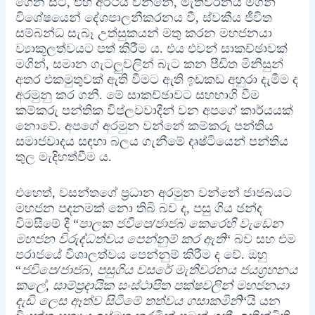
ගෙන සිටී, එහි අර්ථය වන්නේ, මැතිවරනය මගින්
විශේෂයෙන් දේශපාලනීකරනය වී, ස්වකීය ජීවිත
සම්බන්ධ සැබෑ උත්සුකයන් මතු කරන මහජනයා
ව්‍යාකූලත්වයට පත් කිරීම ය. එය එවන් සාකච්ඡාවක්
මගින්, සමාන ගැටලුවලින් බැට කන පීඩිත මිනිසුන්
අතර එකමුතුවක් ඇති වීමට ඇති ඉඩකඩ අහුරා දැමීම ද
අරමුනු කර ගනී. මේ සාකච්ඡාවට සහභාගි වීම
කම්කරු පන්තික විප්ලවවාදීන් වන අපගේ කාර්යයක්
නොවේ. අපගේ අරමුන වන්නේ කම්කරු පන්තිය
සමාජවාදය සඳහා බලය ගැනීමේ දෘෂ්ටියෙන් පන්තිය
තුල මැදිහත්වීම ය.
එහෙත්, වසන්තගේ ප්‍රධාන අරමුන වන්නේ ජාජබයට
මහජන පදනමක් නො තිබි බව ද, පසු ගිය ඡන්ද
විමසීමේ දී “
පාලක ජවිපෙ/ජාජබ කෙරෙහි වැඩෙන
මහජන විරුද්ධත්වය පෙන්නුම් කර ඇති
“ බව සහ එම
පරාජයේ විශාලත්වය පෙන්නුම් කිරීම ද වේ. ඔහු
“
ජවිපෙ/ජාජබ, පසුගිය වසරේ මැතිවරනය ජයග්‍රහනය
කලේ, සාම්ප්‍රදායික සංස්ථාපිත පක්ෂවලින් මහජනයා
දැඩි ලෙස ඈත්ව සිටීමේ තත්වය ගසාකමිනි
“යි යන