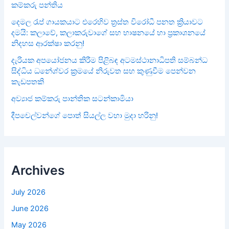
කම්කරු පන්තිය
දෙමල රැප් ගායකයාට එරෙහිව ත්‍රස්ත විරෝධී පනත ක්‍රියාවට
දමයි: කලාවේ, කලාකරුවාගේ සහ භාෂනයේ හා ප්‍රකාශනයේ
නිදහස ආරක්ෂා කරනු!
දැරියක අපයෝජනය කිරීම පිළිබඳ අටමස්ථානාධිපති සම්බන්ධ
සිද්ධිය ධනේශ්වර ක්‍රමයේ නිරුවත සහ කුණුවීම පෙන්වන
කැඩපතකි
අව්‍යාජ කම්කරු පාන්තික සටන්කාමියා
දීපචෙල්වන්ගේ පොත් සියල්ල වහා මුදා හරිනු!
Archives
July 2026
June 2026
May 2026