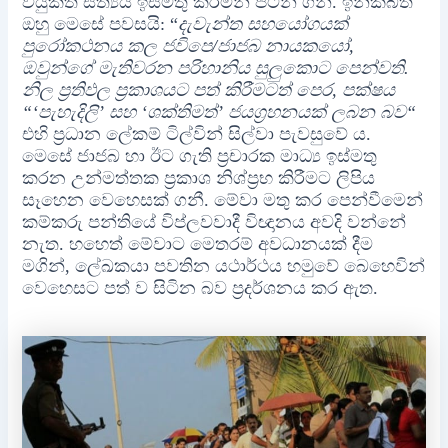
වියුක්ත සත්‍යය ඉස්මතු කරමින් පටන් ගනී. ඉනික්බිති
ඔහු මෙසේ පවසයි: “
දැවැන්ත සහයෝගයක්
පුරෝකථනය කල ජවිපෙ/ජාජබ නායකයෝ,
ඔවුන්ගේ මැතිවරන පරිහානිය සුලුකොට පෙන්වති.
නිල ප්‍රතිඵල ප්‍රකාශයට පත් කිරීමටත් පෙර, පක්ෂය
“‘පැහැදිලි’ සහ ‘ශක්තිමත්’ ජයග්‍රහනයක් ලබන බව“
එහි ප්‍රධාන ලේකම් ටිල්වින් සිල්වා පැවසුවේ ය.
මෙසේ ජාජබ හා ඊට ගැති ප්‍රචාරක මාධ්‍ය ඉස්මතු
කරන උන්මත්තක ප්‍රකාශ නිශ්ප්‍රභ කිරීමට ලිපිය
සෑහෙන වෙහෙසක් ගනී. මේවා මතු කර පෙන්වීමෙන්
කම්කරු පන්තියේ විප්ලවවාදී විඥානය අවදි වන්නේ
නැත. හහෙත් මේවාට මෙතරම් අවධානයක් දීම
මගින්, ලේඛකයා පවතින යථාර්ථය හමුවේ බෙහෙවින්
වෙහෙසට පත් ව සිටින බව ප්‍රදර්ශනය කර ඇත.