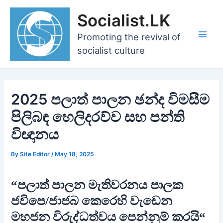
Skip
Socialist.LK
to
content
Promoting the revival of
Main
socialist culture
Men
2025 පලාත් පාලන ඡන්ද විමසීම
පිලිබඳ හෙලිදරව්ව සහ පන්ති
විඥානය
By
Site Editor
/
May 18, 2025
“පලාත් පාලන මැතිවරනය පාලක
ජවිපෙ/ජාජබ කෙරෙහි වැඩෙන
මහජන විරුද්ධත්වය පෙන්නුම් කරයි“