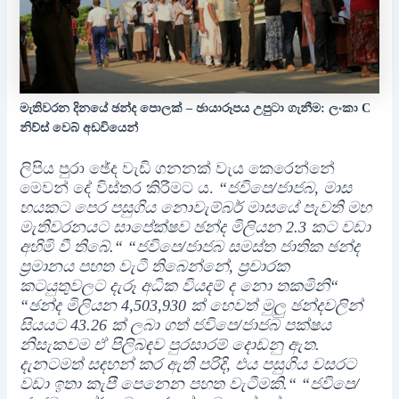
මැතිවරන දිනයේ ඡන්ද පොලක් – ඡායාරූපය උපුටා ගැනීම: ලංකා C
නිව්ස් වෙබ් අඩවියෙන්
ලිපිය පුරා ඡේද වැඩි ගනනක් වැය කෙරෙන්නේ
මෙවන් දේ විස්තර කිරීමට ය.
“ජවිපෙ/ජාජබ, මාස
හයකට පෙර පසුගිය නොවැම්බර් මාසයේ පැවති මහ
මැතිවරනයට සාපේක්ෂව ඡන්ද මිලියන 2.3 කට වඩා
අහිමි වී තිබේ.“
“ජවිපෙ/ජාජබ සමස්ත ජාතික ඡන්ද
ප්‍රමානය පහත වැටී තිබෙන්නේ, ප්‍රචාරක
කටයුතුවලට දැරූ අධික වියදම් ද නො තකමිනි“
“ඡන්ද මිලියන 4,503,930 ක් හෙවත් මුලු ඡන්දවලින්
සියයට 43.26 ක් ලබා ගත් ජවිපෙ/ජාජබ පක්ෂය
නිසැකවම ඒ පිලිබඳව පුරසාරම් දොඩනු ඇත.
දැනටමත් සඳහන් කර ඇති පරිදි, එය පසුගිය වසරට
වඩා ඉතා කැපී පෙනෙන පහත වැටීමකි.“ “ජවිපෙ/