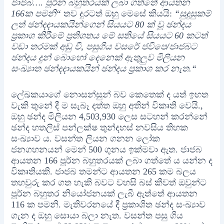
ජාජබ…. පූර්න බහුතරයක් ලබා ගත්තේ ආයතන
166ක පමනි“
තව දුරටත් ඔහු මෙසේ කියයි:
“සුදුසුකම්
ලත් ඡන්දදායකයින්ගෙන් සියයට 80 ක් වූ ඡන්දය
ප්‍රකාශ කිරීමේ ප්‍රතිශතය මේ සතියේ සියයට 60 කටත්
වඩා තරමක් අඩු වී, පසුගිය වසරේ ජවිපෙ/ජාජබට
ඡන්දය දුන් බොහෝ දෙනෙක් ඇතුලුව මිලියන
සංඛ්‍යාත ඡන්දදායකයින් ඡන්දය ප්‍රකාශ කර නැත.“
ලේඛකයාගේ නොසන්සුන් බව කෙතෙක් ද යත් ඉහත
වැකි තුනේ දී ම සැබෑ දත්ත ඔහු අතින් විකෘති වෙයි.,
ඔහු ඡන්ද මිලියන 4,503,930 ලෙස සටහන් කරන්නේ
ඡන්ද හතලිස් පන්ලක්ෂ තුන්දහස් නවසිය තිහක
සංඛ්‍යාව ය. වසන්ත ලියන ගනන ලෝක
ජනගහනයන් මෙන් 500 ගුනය ඉක්මවා ඇත. ජාජබ
ආයතන 166 පූර්න බහුතරයක් ලබා ගත්තේ ය යන්න ද
විකෘතියකි. ජාජබ තමන්ට ආයතන 265 කම බලය
තහවුරු කර ගත හැකි බවට වහසි බස් කීවත් ඔවුන්ට
පූර්න බහුතර නියෝජනයක් ලැබී ඇත්තේ ආයතන
116 ක පමනි. මැතිවරනයේ දී ප්‍රකාශිත ඡන්ද සංඛ්‍යාව
ගැන ද ඔහු සොයා බලා නැත. වසන්ත පසු ගිය