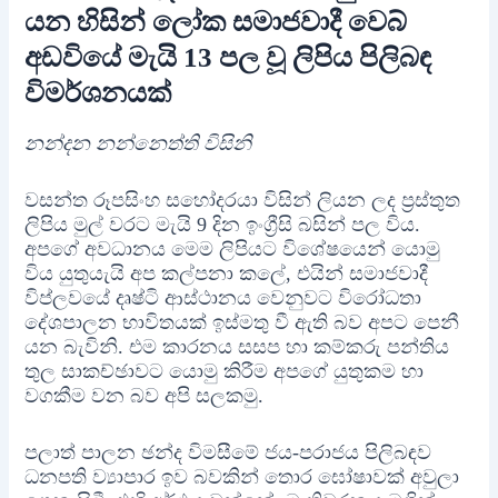
යන හිසින් ලෝක සමාජවාදී වෙබ්
අඩවියේ මැයි 13 පල වූ ලිපිය පිලිබඳ
විමර්ශනයක්
නන්දන නන්නෙත්ති විසිනි
වසන්ත රූපසිංහ සහෝදරයා විසින් ලියන ලද ප්‍රස්තුත
ලිපිය මුල් වරට මැයි 9 දින ඉංග්‍රීසි බසින් පල විය.
අපගේ අවධානය මෙම ලිපියට විශේෂයෙන් යොමු
විය යුතුයැයි අප කල්පනා කලේ, එයින් සමාජවාදී
විප්ලවයේ දෘෂ්ටි ආස්ථානය වෙනුවට විරෝධතා
දේශපාලන භාවිතයක් ඉස්මතු වී ඇති බව අපට පෙනී
යන බැවිනි. එම කාරනය සසප හා කම්කරු පන්තිය
තුල සාකච්ඡාවට යොමු කිරීම අපගේ යුතුකම හා
වගකීම වන බව අපි සලකමු.
පලාත් පාලන ඡන්ද විමසීමේ ජය-පරාජය පිලිබඳව
ධනපති ව්‍යාපාර ඉව බවකින් තොර ඝෝෂාවක් අවුලා