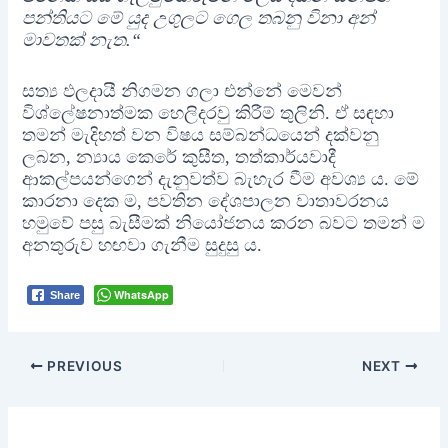
පන්තියට මේ යුද උගුලට ගෙල තබනු විනා අන්
මාවතක් නැත.“
සත්‍ය ඵලදායී නිගමන ගලා එන්නේ මෙවන්
විශ්ලේෂනාත්මක හෙලිදරවු කිරීම් තුලිනි. ඒ සඳහා
තමන් මැදිහත් වන විෂය සම්බන්ධයෙන් දක්වනු
ලබන, න්‍යාය කෙරේ කුසීත, තත්කාර්යවාදී
ආකල්පයන්ගෙන් දැනුවත්ව බැහැර වීම අවශ්‍ය ය. මේ
කාරනා දෙක ම, පවතින දේශපාලන වාතාවරනය
හමුවේ පසු බැසීමක් නියෝජනය කරන බවට තමන් ම
අනතුරුව හඟවා ගැනීම සුදුසු ය.
WhatsApp
Share
Post
PREVIOUS
NEXT
navigation