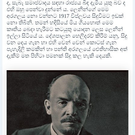
ද, සැබෑ සමාජවාදය සඳහා රාජ්‍යය බිඳ දැමීය යුතු බව ද
එහි ඔහු පෙන්වා දුන්නේ ය. ලෙනින්ගේ මෙම
අරගලය නො වන්නට 1917 විප්ලවය සිදුවීමට ඉඩක්
නො තිබිනි. තමන් හදිසියේ මිය ගියහොත් මෙම
කෘතිය බෙදා හැරීමට කටයුතු යොදන ලෙස ලෙනින්
ඉල්ලා සිටියේ ය. දේශපාලන හෙලිදරව් කිරීම් යනු, සිදු
වන දෙය ගැන හා එහි වෙන් වෙන් කොටස් ගැන
පැහැදිලි කමකින් හා පන්ති අරගලයේ ඓතිහාසික අත්
දැකීම් මත පිහිටා පමනක් සිදු කල හැකි දෙයකි.