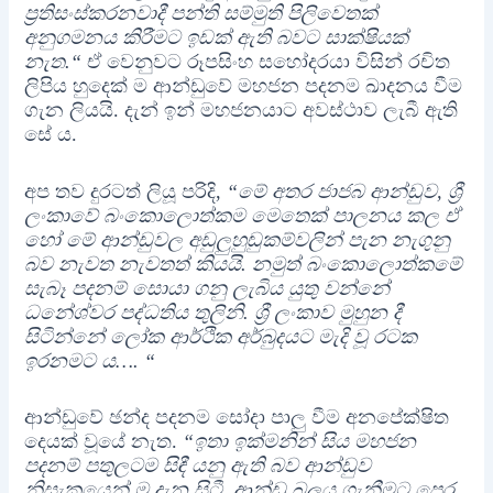
ප්‍රතිසංස්කරනවාදී පන්ති සම්මුති පිලිවෙතක්
අනුගමනය කිරීමට ඉඩක් ඇති බවට සාක්ෂියක්
නැත.“
ඒ වෙනුවට රූපසිංහ සහෝදරයා විසින් රචිත
ලිපිය හුදෙක් ම ආන්ඩුවේ මහජන පදනම ඛාදනය වීම
ගැන ලියයි. දැන් ඉන් මහජනයාට අවස්ථාව ලැබී ඇති
සේ ය.
අප තව දුරටත් ලියූ පරිදි,
“මේ අතර ජාජබ ආන්ඩුව, ශ්‍රී
ලංකාවේ බංකොලොත්කම මෙතෙක් පාලනය කල ඒ
හෝ මේ ආන්ඩුවල අඩුලුහුඬුකම්වලින් පැන නැගුනු
බව නැවත නැවතත් කියයි. නමුත් බංකොලොත්කමේ
සැබෑ පදනම් සොයා ගනු ලැබිය යුතු වන්නේ
ධනේශ්වර පද්ධතිය තුලිනි. ශ්‍රී ලංකාව මුහුන දී
සිටින්නේ ලෝක ආර්ථික අර්බුදයට මැදි වූ රටක
ඉරනමට ය…. “
ආන්ඩුවේ ඡන්ද පදනම සෝදා පාලු වීම අනපේක්ෂිත
දෙයක් වූයේ නැත.
“ඉතා ඉක්මනින් සිය මහජන
පදනම් පතුලටම සිඳී යනු ඇති බව ආන්ඩුව
නිසැකයෙන් ම දැන සිටී. ආන්ඩු බලය ගැනීමට පෙර