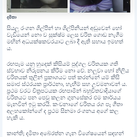
දමිතා
සියලු රංගන ශිල්පීන් හා ශිල්පිනියන් අඩුවෙන් හෝ
වැඩියෙන් නො ව සූක්ෂ්ම ලෙස චරිත ගොඩ නැගීම
මඟින් අධයක්ෂකවරයාට ලබා දී ඇති සහාය ඉමහත්
ය.
රඟපෑම යනු හුදෙක් කිසියම් පුද්ගල චරිතයක ගති
ස්වභාව නිරූපනය කිරීම නො වේ. නලුවා හෝ නිලිය
චරිතයක් තුලින් ප්‍රකාශයට පත් කරන්නේ යම් කිසි
සමාජ ස්ථරයක ප්‍රාර්ථනා, හැඟීම් සහ උවමනාවන් ය.
ප්‍රථම වරට චිත්‍රපටයක රඟපාමීන් බහුචිතවාදියාගේ
චරිතයට පන පෙවූ කලන ගුනසේකර එම කාර්යය
මැනවින් ඉටු කරයි. කංචනාගේ චරිතය රග පෑ ගීතා
අලහකෝන්ගේ ද ප්‍රථම සිනමා රංගනය අගේ කල
හැකි ය.
කාන්ති; දමිතා අබේරත්න ගැන විශේෂයෙන් සඳහන්