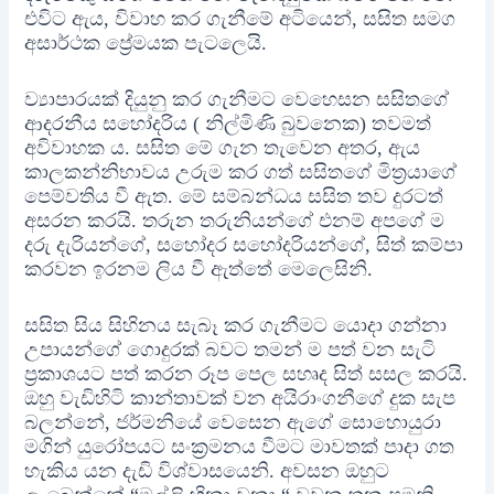
එවිට ඇය, විවාහ කර ගැනීමේ අටියෙන්, සසිත සමග
අසාර්ථක ප්‍රේමයක පැටලෙයි.
ව්‍යාපාරයක් දියුනු කර ගැනීමට වෙහෙසන සසිතගේ
ආදරනීය සහෝදරිය ( නිල්මිණි බුවනෙක) තවමත්
අවිවාහක ය. සසිත මේ ගැන තැවෙන අතර, ඇය
කාලකන්නිභාවය උරුම කර ගත් සසිතගේ මිත්‍රයාගේ
පෙම්වතිය වී ඇත. මේ සම්බන්ධය සසිත තව දුරටත්
අසරන කරයි. තරුන තරුනියන්ගේ එනම් අපගේ ම
දරු දැරියන්ගේ, සහෝදර සහෝදරියන්ගේ, සිත් කම්පා
කරවන ඉරනම ලිය වී ඇත්තේ මෙලෙසිනි.
සසිත සිය සිහිනය සැබෑ කර ගැනීමට යොදා ගන්නා
උපායන්ගේ ගොදුරක් බවට තමන් ම පත් වන සැටි
ප්‍රකාශයට පත් කරන රූප පෙල සහෘද සිත් සසල කරයි.
ඔහු වැඩිහිටි කාන්තාවක් වන අයිරාංගනීගේ දුක සැප
බලන්නේ, ජර්මනියේ වෙසෙන ඇගේ සොහොයුරා
මගින් යුරෝපයට සංක්‍රමනය වීමට මාවතක් පාදා ගත
හැකිය යන දැඩි විශ්වාසයෙනි. අවසන ඔහුට