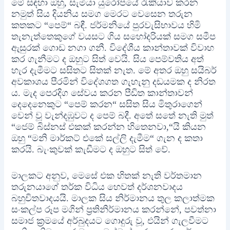
මේ සඳහා ඔහු, සැමියා යුරෝපයේ රැකියාව කරන
නමුත් සිය දියනිය සමග මෙරට වෙසෙන තරුන
කතකට “පෙම්“ බඳී. ජර්මනියේ පුරවැසිභාවය හිමි
තැනැත්තෙකුගේ වයසට ගිය සහෝදරියක් සමග සමීප
ඇසුරක් ගොඩ නගා ගනී. විදේශීය කාන්තාවක් විවාහ
කර ගැනීමට ද ඔහුට සිත් වෙයි. සිය පෙම්වතිය අත්
හැර දැමීමට සසිතට සිතක් නැත. මේ අතර ඔහු සයිබර්
අවකාශය පීරමින් විදේශගත ගැහැනු දඩයමක ද නිරත
ය. මැද පෙරදිග සේවය කරන පීඩිත කාන්තාවන්
දෙදෙනෙකුට “පෙම් කරන“ සසිත සිය මිතුරාගෙන්
වෙන් වූ වැන්දඹුවට ද පෙම් බදී. අතේ සතේ නැති මුත්
“ජෙම් බිස්නස් එකක් කරන්න හිතෙනවා,“යි කියන
ඔහු “මනි මාර්කට් එකේ සල්ලි දැමීම“ ගැන ද කතා
කරයි. බැංකුවක් කැඩීමට ද ඔහුට සිත් වේ.
මාලකට අනුව, මෙසේ එක හිතක් නැති වර්තමාන
තරුනයාගේ තර්ක විධිය හෙවත් දර්ශනවාදය
බහුචිතවාදයයි. මාලක සිය නිර්මානය තුල කලාත්මක
සංකල්ප රූප මගින් ප්‍රතිනිර්මානය කරන්නේ, පවත්නා
සමාජ ක්‍රමයේ අර්බුදයට ගොදුරු වූ, එයින් ගැලවීමට