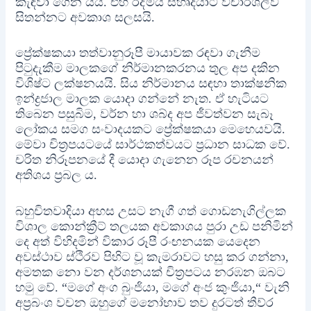
කැඳවා ගෙන යයි. එහි රිද්මය සහෘදයාට විචාරශීලීව
සිතන්නට අවකාශ සලසයි.
ප්‍රේක්ෂකයා තත්වානුරූපී මායාවක රඳවා ගැනීම
පිටුදැකීම මාලකගේ නිර්මානකරනය තුල අප දකින
විශිෂ්ට ලක්ෂනයයි. සිය නිර්මානය සඳහා තාක්ෂනික
ඉන්ද්‍රජාල මාලක යොදා ගන්නේ නැත. ඒ හැටියට
තිබෙන පසුබිම, වර්න හා ශබ්ද අප ජීවත්වන සැබෑ
ලෝකය සමග සංවාදයකට ප්‍රේක්ෂකයා මෙහෙයවයි.
මේවා චිත්‍රපයටයේ සාර්ථකත්වයට ප්‍රධාන සාධක වේ.
චරිත නිරූපනයේ දී ය‍ොදා ගැනෙන රූප රචනයන්
අතිශය ප්‍රබල ය.
බහුචිතවාදියා අහස උසට නැගී ගත් ගොඩනැගිල්ලක
විශාල කොන්ක්‍රීට් තලයක අවකාශය පුරා උඩ පනිමින්
දෙ අත් විහිදමින් විකාර රූපී රංඟනයක යෙදෙන
අවස්ථාව ස්ථිරව පිහිට වූ කැමරාවට හසු කර ගන්නා,
අමතක නො වන දර්ශනයක් චිත්‍රපටය නරඹන ඔබට
හමු වේ. “මගේ අංග බුංජියා, මගේ අංජ කුංජියා,“ වැනි
අප්‍රබංශ වචන ඔහුගේ මනෝභාව තව දුරටත් තීව්ර