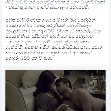
රටවල වැඩ කර සිය පවුල් පමනක් නො ව පෙම්වතුන්
ද නඩත්තු කරන කාන්තාවෝ දුලබ නොවෙති.
සසිත සයිබර් අවකාශයේ සැරි සරා මැද පෙරදිගින්
සොයා ගන්නා ගම්බද තරුනියක් වන නිර්මාලා
(සුලෝචනා විතානආරච්චි) විවාහයට සහකරුවෙකු
සොයන්නී ය. සසිතගේ රෝගී මනසේ වේදනාව
ගැහැනුන් දහසක් දඩයම් කලත් සුව කල නො
හැක්කකි. අනෙක් අතින් තවමත් ජීවිතය සඳහා පොර
බදන අසරන පීඩිත ගැහැනුන් සමාජ අසහනයේ
ගොදුරු බවට පත් වී ඇත.