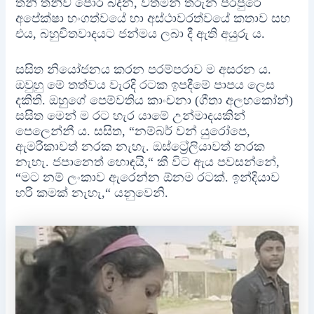
තනි තනිව පොර බදන, වත්මන් තරුන පරපුරේ
අපේක්ෂා භංගත්වයේ හා අස්ථාවරත්වයේ කතාව සහ
එය, බහුචිතවාදයට ජන්මය ලබා දී ඇති අයුරු ය.
සසිත නියෝජනය කරන පරම්පරාව ම අසරන ය.
ඔවුහු මේ තත්වය වැරදි රටක ඉපදීමේ පාපය ලෙස
දකිති. ඔහුගේ පෙම්වතිය කාංචනා (ගීතා අලහකෝන්)
සසිත මෙන් ම රට හැර යාමේ උන්මාදයකින්
පෙලෙන්නී ය. සසිත, “නම්බර් වන් යුරෝපෙ,
ඇමරිකාවත් නරක නැහැ. ඔස්ට්‍රේලියාවත් නරක
නැහැ. ජපානෙත් හොඳයි,“ කී විට ඇය පවසන්නේ,
“මට නම් ලංකාව ඇරෙන්න ඕනම රටක්. ඉන්දියාව
හරි කමක් නැහැ,“ යනුවෙනි.