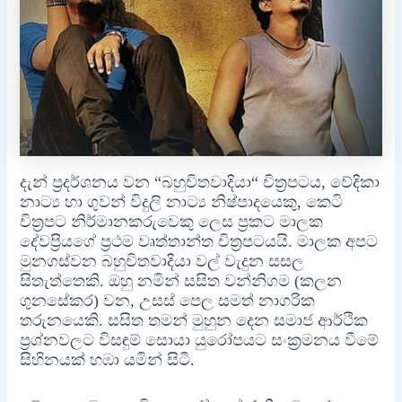
දැන් ප්‍රදර්ශනය වන “බහුචිතවාදියා“ චිත්‍රපටය, වේදිකා
නාට්‍ය හා ගුවන් විදුලි නාට්‍ය නිෂ්පාදයෙකු, කෙටි
චිත්‍රපට නිර්මානකරුවෙකු ලෙස ප්‍රකට මාලක
දේවප්‍රියගේ ප්‍රථම වෘත්තාන්ත චිත්‍රපටයයි. මාලක අපට
මුනගස්වන බහුචිතවාදියා වල් වැදුන සසල
සිතැත්තෙකි. ඔහු නමින් සසිත වන්නිගම (කලන
ගුනසේකර) වන, උසස් පෙල සමත් නාගරික
තරුනයෙකි. සසිත තමන් මුහුන දෙන සමාජ ආර්ථික
ප්‍රශ්නවලට විසඳුම් සොයා යුරෝපයට සංක්‍රමනය වීමේ
සිහිනයක් හඹා යමින් සිටී.