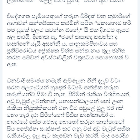
ලැබෙන්නේ “මල්ලි හිනා වුනා,“ වචන තුන පමනි.
විදේශගත සැමියෙකුගේ තරුන බිරිඳක් වන කුමාරිගේ
ආශාවන් සන්තර්පනය කරමින් සසිත “කොහොම හරි
මම යූකේ වලට යවන්න ඕනේ,“ යි එක දිගටම ඇයට
බල කරයි. දිනෙක ඈ, “මගේ කසාදෙ කඩන්න ද
හදන්නේ“යැයි අසන්නී ය. සානුකම්පිභාවය සහ
ප්‍රතිවිරෝධය ප්‍රේක්ෂක චිත්ත සන්තානය තුල ජනිත
කරන මෙවන් අවස්ථාවලින් චිත්‍රපටය පොහොසත් වී
ඇත.
ධනවාදී සමාජය නමැති ඇවිලෙන ගිනි දලුව වටා
සරන පලගැටියන් හුදෙක් මධ්‍යම පන්තික තරුන
තරුනියන්ට සීමා වී නැත. පිරිමින් රැකියා විරහිතයන්,
අඩු වැටුප් ලබන්නන්, නොසන්ඩාලයන් හෝ ඌන
රැකියා නියුක්තිකයන් වන විට පවුලේ මුලු බර අත්
නො හැර දරා සිටින්නෝ පීඩිත කාන්තාවෝ ය.
නගරයේ සේම ගම්බද බොහෝ තරුන කාන්තාවෝ
සිය අපේක්ෂා සාක්ෂාත් කර ගනු වස් අඩු වැටුප් සහිත
රැකියාවල ඉල ඇට කැඩෙන වැඩ කරති. මැද පෙරදිග