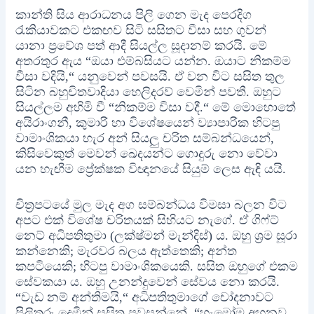
කාන්ති සිය ආරාධනය පිලි ගෙන මැද පෙරදිග
රැකියාවකට එකඟව සිටි සසිතට වීසා සහ ගුවන්
යානා ප්‍රවේශ පත් ආදී සියල්ල සූදානම් කරයි. මේ
අතරතුර ඇය “ඔයා එම්බසියට යන්න. ඔයාට නිකම්ම
වීසා වදියි,“ යනුවෙන් පවසයි. ඒ වන විට සසිත තුල
සිටින බහුචිතවාදියා හෙලිදරව් වෙමින් පවතී. ඔහුට
සියල්ලම අහිමි වී “නිකම්ම විසා වදී.“ මේ මොහොතේ
අයිරාංගනී, කුමාරි හා විශේෂයෙන් ව්‍යාපාරික හිටපු
වාමාංශිකයා හැර අන් සියලු චරිත සම්බන්ධයෙන්,
කිසිවෙකුත් මෙවන් ඛෙදයන්ට ගොදුරු නො වේවා
යන හැඟීම ප්‍රේක්ෂක විඥානයේ සියුම් ලෙස ඇඳි යයි.
චිත්‍රපටයේ මුල මැද අග සම්බන්ධය විමසා බලන විට
අපට එක් විශේෂ චරිතයක් සිහියට නැගේ. ඒ ගිෆ්ට්
නෙට් අධිපතිතුමා (ලක්ෂ්මන් මැන්දිස්) ය. ඔහු ශ්‍රම සූරා
කන්නෙකි; මැරවර බලය ඇත්තෙකි; අන්ත
කපටියෙකි; හිටපු වාමාංශිකයෙකි. සසිත ඔහුගේ එකම
සේවකයා ය. ඔහු උනන්දුවෙන් සේවය නො කරයි.
“වැඩ නම් අන්තිමයි,“ අධිපතිතුමාගේ චෝදනාවට
පිලිතුරු දෙමින් සසිත පවසන්නේ, “හැමෝම අහනව