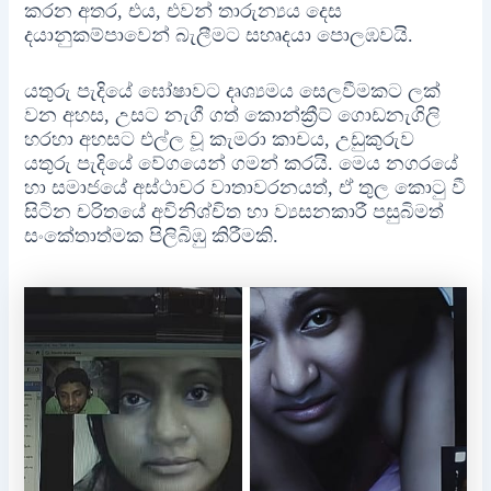
කරන අතර, එය, එවන් තාරුන්‍යය දෙස
දයානුකම්පාවෙන් බැලීමට සහෘදයා පොලඹවයි.
යතුරු පැදියේ ඝෝෂාවට දෘශ්‍යමය සෙලවීමකට ලක්
වන අහස, උසට නැගී ගත් කොන්ක්‍රීට් ගොඩනැගිලි
හරහා අහසට එල්ල වූ කැමරා කාචය, උඩුකුරුව
යතුරු පැදියේ වේගයෙන් ගමන් කරයි. මෙය නගරයේ
හා සමාජයේ අස්ථාවර වාතාවරනයත්, ඒ තුල කොටු වී
සිටින චරිතයේ අවිනිශ්චිත හා ව්‍යසනකාරී පසුබිමත්
සංකේතාත්මක පිලිබිඹු කිරීමකි.