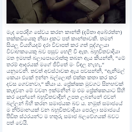
මැද පෙරදිග සේවය කරන කාන්ති (දමිතා අබේරත්න)
තක්කඩියෙකු නිසා දුකට පත් කාන්තාවකි. තමන්
සියලු වියහියදම් දරා විවාපත් කර ගත් පුද්ගලයා
විවාහකයෙකු බව පසුව හෙලි වී ඇත. බහුචිතවාදියා
මත ඉමහත් බලාපොරොත්තු තබන ඇය කියන්නී, “මේ
තරම් ආදරයක් මගේ ජීවිතේ මං විඳල නැහැ,“
යනුවෙනි. තවත් අවස්ථාවක ඇය පවසන්නී, “ඇනිමල්
කෙයා එකේ ඉන්න බල්ලොත් එක්ක කතා කර කර
දවස ගෙවනවා,“ කියා ය. ප්‍රේක්ෂක මුවගට සිනහවක්
කැඳවන මේ වචන ඉක්මනින් ම එම ප්‍රේක්ෂකයාට සිහි
කර දෙන්නේ බහුචිතවාදීන් උපත ලබන්නේ එවන්
බල්ලන් බිහි කරන සමාජයක බව ය. නමුත් සමාජයේ
ම නිර්මානයක් වන බහුචිතවාදියා පෙරලා සමාජයේ
පීඩිත ස්ථරයන්ට ම හතුරු සමාජ බලවේගයක් බවට
පත් වෙයි.