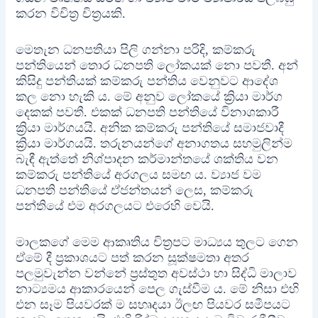
කරන විචිත්‍ර චිත්‍රයකි.
මෙතැන ධනපතියා පිලි ගන්නා පරිදි, කම්කරු
පන්තියෙන් තොර ධනපති ලෝකයක් නො පවතී. අන්
කිසිදු පන්තියක් කම්කරු පන්තිය වෙනුවට ආදේශ
කල නො හැකි ය. මේ අනුව ලෝකයේ ක්‍රියා මාර්ග
දෙකක් පවතී. එකක් ධනපති පන්තියේ විනාශකාරී
ක්‍රියා මාර්ගයයි. අනික කම්කරු පන්තියේ සමාජවාදී
ක්‍රියා මාර්ගයයි. තරුනයන්ගේ අනාගතය සහමුලින්ම
බැඳී ඇත්තේ නිශ්පාදන කර්මාන්තයේ ශක්තිය වන
කම්කරු පන්තියේ අරගලය සමඟ ය‍. ව්‍යාජ වම
ධනපති පන්තියේ ඒජන්තයන් ලෙස, කම්කරු
පන්තියේ එම අරගලයට එරෙහි වෙයි.
මාලකගේ මෙම ආකෘතිය චිත්‍රපට මාධ්‍යය තුලට ගෙන
ඒමේ දී ප්‍රකාශයට පත් කරන සූක්ෂමතා අතර
පලමුවැන්න වන්නේ ප්‍රස්තුත අවස්ථා හා සිද්ධි මාලාව
නාට්‍යමය ආකාරයෙන් පෙල ගැස්වීම ය. මේ නිසා එහි
එන සෑම පියවරක් ම සහෘදයා ඊලඟ පියවර සමීපයට