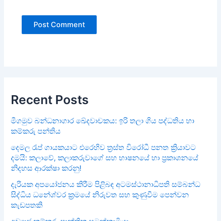
Recent Posts
මීගමුව බන්ධනාගාර ඛේදවාචකය: ඉරි තලා ගිය පද්ධතිය හා
කම්කරු පන්තිය
දෙමල රැප් ගායකයාට එරෙහිව ත්‍රස්ත විරෝධී පනත ක්‍රියාවට
දමයි: කලාවේ, කලාකරුවාගේ සහ භාෂනයේ හා ප්‍රකාශනයේ
නිදහස ආරක්ෂා කරනු!
දැරියක අපයෝජනය කිරීම පිළිබඳ අටමස්ථානාධිපති සම්බන්ධ
සිද්ධිය ධනේශ්වර ක්‍රමයේ නිරුවත සහ කුණුවීම පෙන්වන
කැඩපතකි