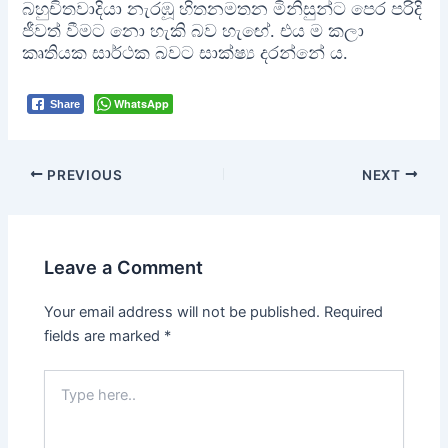
බහුචිතවාදියා නැරඹූ හිතනමතන මිනිසුන්ට පෙර පරිදි
ජීවත් වීමට නො හැකි බව හැඟේ. එය ම කලා
කෘතියක සාර්ථක බවට සාක්ෂ්‍ය දරන්නේ ය.
WhatsApp
Share
Post
PREVIOUS
NEXT
navigation
Leave a Comment
Your email address will not be published.
Required
fields are marked
*
Type
here..