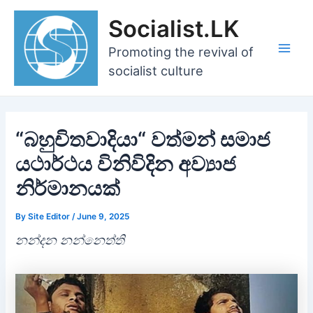
Skip
Socialist.LK
to
content
Promoting the revival of
Main
socialist culture
Men
“බහුචිතවාදියා“ වත්මන් සමාජ
යථාර්ථය විනිවිදින අව්‍යාජ
නිර්මානයක්
By
Site Editor
/
June 9, 2025
නන්දන නන්නෙත්ති