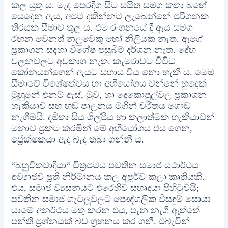
කල යුතු ය. මැද පෙරදිග සිට සසිත සමග කතා බහේ
යෙදෙන ඇය, අපට දකින්නට ලැබෙන්නේ පරිගනක
තිරයක සීමාව තුල ය. එම රංගනයේ දී ඇය සමග
රඟන වෙනත් නලුවෙකු හෝ නිලියක නැත. ඇගේ
ප්‍රකාශන සදහා විශේෂ පසුබිම් දර්ශන නැත. දේහ
චලනවලට අවකාශ නැත. කැමරාවට විවිධ
කෝනයන්ගෙන් ඇයට සහාය විය නො හැකි ය. මෙම
සීමාවේ විශේෂත්වය හා අභියෝගය වන්නේ හුදෙක්
මුහුනේ එනම් ඇස්, මුව, හා දෙකොපුල්වල ප්‍රකාශන
හැකියාව සහ හඬ පාලනය මගින් චරිතය ගොඩ
නැගීමයි. දමිතා සිය ශිල්පීය හා කලාත්මක හැකියාවන්
මනාව ප්‍රකට කරමින් මේ අභියෝගය ජය ගෙන,
ප්‍රේක්ෂකයා ඇද බැඳ තබා ගන්නී ය.
“බහුචිතවාදියා“ චිත්‍රපටය පවතින සමාජ යථාර්ථය
අව්‍යාජව ප්‍රති නිර්මානය කල අපූර්ව කලා කෘතියකි.
එය, සමාජ ව්‍යසනයට එරෙහිව සහෘදයා පිහිටුවයි;
පවතින සමාජ ගැටලුවලට පෞද්ගලික විසඳුම් සොයා
යාමේ අනර්ථය මතු කරන එය, පැන නැගී ඇත්තේ
පන්ති ප්‍රශ්නයක් බව ග්‍රහනය කර ගනී. එබැවින්