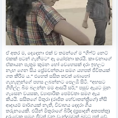
ඒ අතර ම, දෙදෙනා එක් ව තමන්ගේ ම “ගිෆ්ට් නෙට්
එකක් පටන් ගැනීමට“ ඈ යෝජනා කරයි. කාංචනාගේ
ඒකායන පැතුම කුමන හෝ වෙහෙසක් දරා ඉහලට
නැඟ ගෙන සිය ප්‍රේමවන්තයා සමග යහපත් ජීවිතයක්
ගත කිරීම ය.“ එහෙත් සසිත තවත් බොහෝ
ගැහැනුන්ගේ පහස ලබන්නට පෙලඹී සිටී. “අහසට
ගිහිල්ල බිම බලන්න මම ආසයි සර්,“ පසුව ඇයට මුන
ගැසෙන වයසක, ව්‍යාපාරික පෙම්වතා සමග ඇය
කියයි. සසිතගේ මිතුරා (රාජිත හේවාතන්ත්‍රිගේ) නිසි
ආදායම් මාර්ගයක් නැති, විවාහය දෙදරා ගිය
තරුනයෙකි. එයින් මිතුරාගේ බිරිඳ (ප්‍රසාදනී අතපත්තු)
දරුවෙකු සමග ජීවත් වන වැන්දඹුවක් බවට පත් වේ.