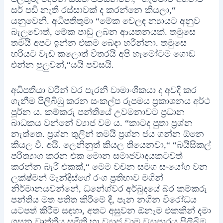
සර් පඩි නැති රස්සාවක් ද කරන්නෙ කියලා,“
යනුවෙනි. අධිපතිතුමා “මේක වෙලඳ න්‍යායට අනුව
බැලුවොත්, මේක පාඩු ලබන ආයතනයක්. තමුසෙ
තමයි අපට ඉන්න එකම බෙදා හරින්නා. තමුසෙ
හරියට වැඩ කලොත් විතරයි අපි හැමෝටම ගොඩ
එන්න පුලුවන්,“යයි පවසයි.
අධිපතියා වරින් වර පැරනි වාමාංශිකයා ද අවදි කර
ගැනීම පිලිබිඹු කරන සංකල්ප රූපමය ප්‍රකාශනය අර්ථ
පූර්න ය. කම්කරු පන්තියේ උවමනාවට ප්‍රධාන
බාධකය වන්නේ ව්‍යාජ වම ය. “කාටද පුතා ප්‍රශ්න
නැත්තෙ. ප්‍රශ්න තුලින් තමයි ප්‍රශ්න ජය ගන්න ඕනෙ
කියල වී. අයි. ලෙනිනුත් කියල තියෙනවා,“ “බයිසිකල්
පරිත්‍යාග කරන එක මොන සමාජවාදයකටවත්
කරන්න බැරි එකක්,“ මෙම වචන සමග සංයෝග වන
ලක්ෂ්මන් මැන්දිස්ගේ රංග ප්‍රතිභාව මගින්
නිර්මානයවන්නේ, ධනේශ්වර අර්බුදයේ බර කම්කරු
පන්තිය මත පතිත කිරීමේ දී, පැන නගින විරෝධය
යටපත් කිරීම සඳහා, අතට අසුවන ඕනෑම එකකින් දමා
ගසන වෘත්තීය සමිති හා ව්‍යාජ වාම ව්‍යාපාරය පිලිබිඹු