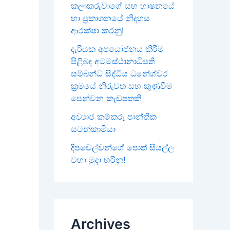
කලාකරුවාගේ සහ භාෂනයේ
හා ප්‍රකාශනයේ නිදහස
ආරක්ෂා කරනු!
දැරියක අපයෝජනය කිරීම
පිළිබඳ අටමස්ථානාධිපති
සම්බන්ධ සිද්ධිය ධනේශ්වර
ක්‍රමයේ නිරුවත සහ කුණුවීම
පෙන්වන කැඩපතකි
අව්‍යාජ කම්කරු පාන්තික
සටන්කාමියා
දීපචෙල්වන්ගේ පොත් සියල්ල
වහා මුදා හරිනු!
Archives