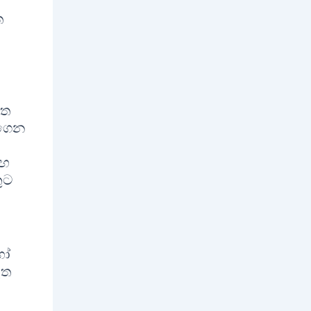
්
ත
නත
 ගෙන
ළඟ
ුට
හෝ
ූත