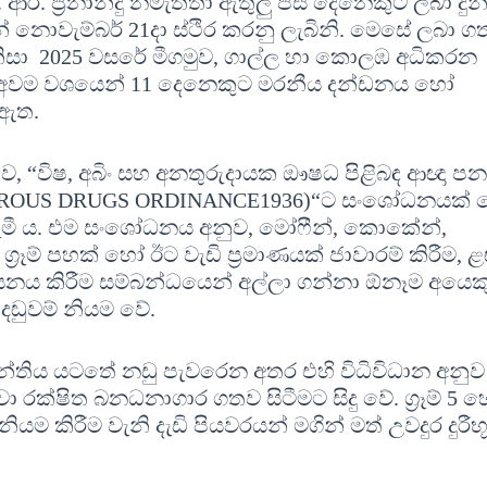
 ආර්. ප්‍රනාන්දු නමැත්තා ඇතුලු පස් දෙනෙකුට ලබා දුන
 නොවැම්බර් 21දා ස්ථිර කරනු ලැබිනි. මෙසේ ලබා ග
දනා නිසා 2025 වසරේ මීගමුව, ගාල්ල හා කොලඹ අධිකරන
, අවම වශයෙන් 11 දෙනෙකුට මරනීය දන්ඩනය හෝ
 ඇත.
ුව, “විෂ, අබිං සහ අනතුරුදායක ඖෂධ පිළිබඳ ආඥා ප
GEROUS DRUGS ORDINANCE1936)“ට සංශෝධනයක්
හල දැමී ය. එම සංශෝධනය අනුව, මෝෆීන්, කොකේන්,
‍රෑම් පහක් හෝ ඊට වැඩි ප්‍රමාණයක් ජාවාරම් කිරීම, 
ය කිරීම සම්බන්ධයෙන් අල්ලා ගන්නා ඕනෑම අයෙක
දඬුවම් නියම වේ.
්තිය යටතේ නඩු පැවරෙන අතර එහි විධිවිධාන අනුව
්ෂිත බනධනාගාර ගතව සිටීමට සිදු වේ. ග්‍රෑම් 5 
ම කිරීම වැනි දැඩි පියවරයන් මගින් මත් උවදුර දුරීභ