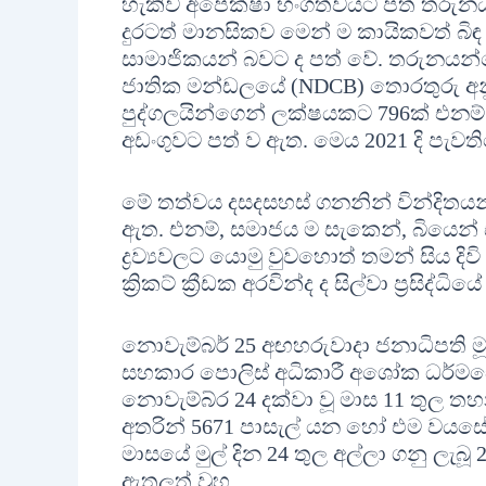
හැකිව අපේක්ෂා භංගත්වයට පත් තරු
දුරටත් මානසිකව මෙන් ම කායිකවත් බ
සාමාජිකයන් බවට ද පත් වේ. තරුනයන
ජාතික මන්ඩලයේ (NDCB) තොරතුරු අනු
පුද්ගලයින්ගෙන් ලක්ෂයකට 796ක් එනම් ආ
අඩංගුවට පත් ව ඇත. මෙය 2021 දි පැවත
මේ තත්වය දසදසහස් ගනනින් වින්දිතය
ඇත. එනම්, සමාජය ම සැකෙන්, බියෙන් සහ
ද්‍රව්‍යවලට යොමු වුවහොත් තමන් සිය දිව
ක්‍රිකට් ක්‍රීඩක අරවින්ද ද සිල්වා ප්‍රසිද්ධ
නොවැම්බර් 25 අඟහරුවාදා ජනාධිපති ම
සහකාර පොලිස් අධිකාරී අශෝක ධර්මස
නොවැම්බ්ර 24 දක්වා වූ මාස 11 තුල තහන
අතරින් 5671 පාසැල් යන හෝ එම වයසේ එනම
මාසයේ මුල් දින 24 තුල අල්ලා ගනු ලැබූ 27
ඇතුලත් වූහ.