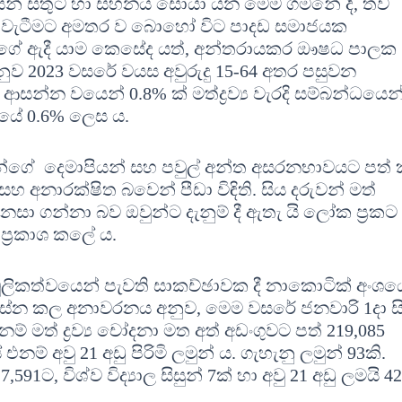
නයන් සතුට හා සහනය සොයා යන මෙම ගමනේ දී, තව
ිඳ වැටීමට අමතර ව බොහෝ විට පාදඩ සමාජයක
්ගේ ඇදී යාම කෙසේද යත්, අන්තරායකර ඖෂධ පාලක
ව 2023 වසරේ වයස අවුරුදු 15-64 අතර පසුවන
සන්න වයෙන් 0.8% ක් මත්ද්‍රව්‍ය වැරදි සම්බන්ධයෙන්
ියේ 0.6% ලෙස ය.
න්ගේ දෙමාපියන් සහ පවුල් අන්ත අසරනභාවයට පත්
 අනාරක්ෂිත බවෙන් පීඩා විඳිති. සිය දරුවන් මත්
ි නසා ගන්නා බව ඔවුන්ට දැනුම් දී ඇතැ යි ලෝක ප්‍රකට
ියේ ප්‍රකාශ කලේ ය.
ූලිකත්වයෙන් පැවති සාකච්ඡාවක දී නාකොටික් අංශය
ේන කල අනාවරනය අනුව, මෙම වසරේ ජනවාරි 1දා ස
ම් මත් ද්‍රව්‍ය චෝදනා මත අත් අඩංගුවට පත් 219,085
් අවු 21 අඩු පිරිමි ලමුන් ය. ගැහැනු ලමුන් 93කි.
,591ට, විශ්ව විද්‍යාල සිසුන් 7ක් හා අවු 21 අඩු ලමයි 4