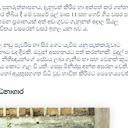
 පුනරුත්තාපනය, දැනුවත් කිරීම හා අත්පත් කර ගන්න
ියවර තිබිය දී මේ වසරේ මුල් මාස 11 සහ ගෙවී ගිය වසර 
ක පමන ප්‍රමානයක් අත් අඩංගුවට ගැනුනත් අදාල සියලු
ාවිතය වසරෙන් වසර ඉහල යන බව ය.
ල නඩු පැවරීම හා සිර ගෙට යැවීම යනු සැකකරුවාට
ට වද දීමකි. ඔවුන් අසහනයට පත් කරන්නකි. මුදල් හ
නිතිඥයන්ගේ සේවය ලබා ගැනීම හා සහ වෙනත් කූ
වැය කොට ගැල වී යති. සෙසු මිනිස්සු අන්ත අසරන වෙති
න හෝ අයුතුසහගත විධි වුව භාවිත කිරීමට මෙහෙයවෙත
ධනාගාර