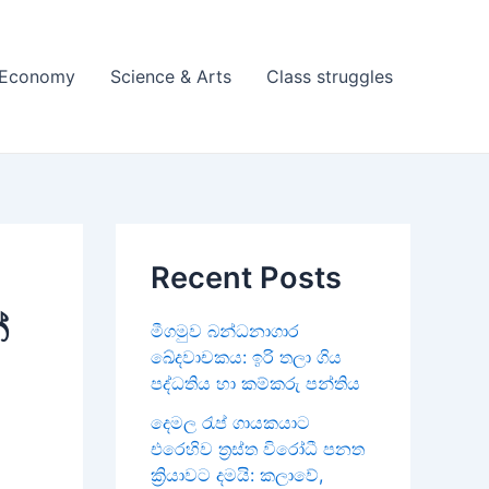
& Economy
Science & Arts
Class struggles
Recent Posts
්
මීගමුව බන්ධනාගාර
ඛේදවාචකය: ඉරි තලා ගිය
පද්ධතිය හා කම්කරු පන්තිය
දෙමල රැප් ගායකයාට
එරෙහිව ත්‍රස්ත විරෝධී පනත
ක්‍රියාවට දමයි: කලාවේ,