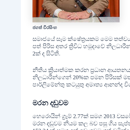
ජගත් වීරසිංහ
සමාජයේ සෑම ක්ෂේත්‍රයකම මෙම තත්වය
පත් පිරිස අතර ත්‍රිවිධ හමුදාවේ නිලධා
2ක් ද සිටිති.
නීතිය ක්‍රියාත්මක කරන ප්‍රධාන ආයත
නිලධාරීන්ගෙන් 20%ක පමන පිරිසක් මත්
පාර්ලිමේන්තු කටයුතු අමාත්‍ය ආනන්ද වි
මරන දඬුවම
හෙරොයින් ග්‍රෑම් 2.77ක් සමග 2013 වස
මරන දඬුවම නියම කල බව පසු ගිය සැප්තැම