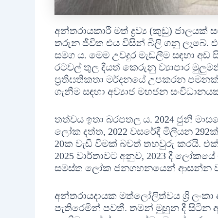
අන්තරායකාරී මත් ද්‍රව්‍ය (කුඩු) ජාල
තරුන ජීවිත එය විසින් බිලි ගනු ලැබේ
සමග ය. මෙම උවදුර මැඩලීම සඳහා අඩ ස
රටවල් තුල දියත් කෙරුනු ව්‍යාපාර මුලුම
ප්‍රතිඝතිකතා මර්දනයේ උපකරන පමනක් 
ගැනීම සඳහා අව්‍යාජ මහජන සංවිධානයක 
තත්වය ඉතා බරපතල ය. 2024 ජුනි මාසයේ
ලෝක දත්ත, 2022 වසරේදී මිලියන 292ක්
20ක වැඩි විමක් බවත් තහවුරු කරයි. එක්ස
2025 වාර්තාවට අනුව, 2023 දී ලෝකයේ
සමස්ත ලෝක ජනගහනයෙන් ආසන්න වශය
අන්තරායදායක මත්ලෝලිත්වය ශ්‍රි ලං
පැතිරෙමින් පවතී. තමන් මුහුන දී සිටි