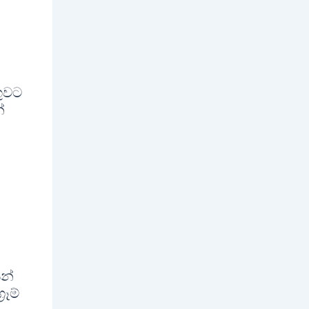
ගුවට
්
ින්
රෑම්