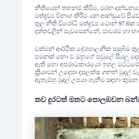
නීතියෙන් තහනම් කිරීම, මරන දන්ඩනය,
මත්ද්‍රව්‍ය විනාශ කිරීම යන ආන්ඩුවේ ප
තුල නීති විරෝධී මත්ද්‍රව්‍ය ටොන් 97.6
දත්තවලින් පැවසෙන්නේ, ජාවරම හා භ
වත්මන් ආර්ථික දේශපාලනික පසුබිම තු
පමනක් නො ව ඔහුගේ පවුලේ සියලු දෙනා
ඇති මහා අපරාධකාරයෝ ඉහල මට්ටමේ 
ක්‍රියාවන් උදෙසා දසලක්ෂ ගනන් මුදල් 
ඇතැම්හු මුදල් උපයා ගැනීම සඳහා කුම
තව දුරටත් මතට පොලඹවන බන්