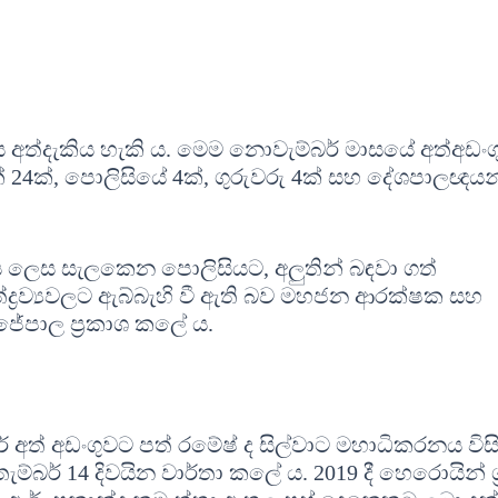
 අත්දැකිය හැකි ය. මෙම නොවැම්බර් මාසයේ අත්අඩං
රීන් 24ක්, පොලිසියේ 4ක්, ගුරුවරු 4ක් සහ දේශපාලඥයන
නය ලෙස සැලකෙන පොලිසියට, අලුතින් බඳවා ගත්
ද්‍රව්‍යවලට ඇබ්බැහි වී ඇති බව මහජන ආරක්ෂක සහ
ජේපාල ප්‍රකාශ කලේ ය.‍‍
රේ අත් අඩංගුවට පත් රමේෂ් ද සිල්වාට මහාධිකරනය විස
්බර් 14 දිවයින වාර්තා කලේ ය. 2019 දී හෙරොයින් ග්‍