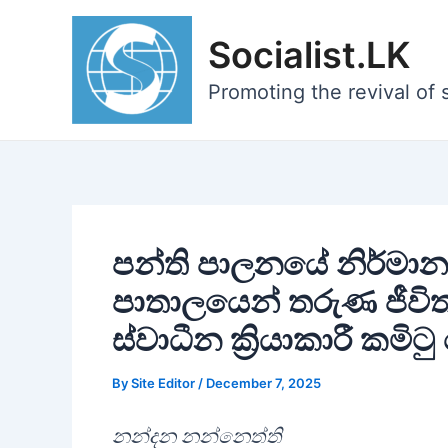
Skip
to
Socialist.LK
content
Promoting the revival of s
පන්ති පාලනයේ නිර්මාන
පාතාලයෙන් තරුණ ජීවි
ස්වාධීන ක්‍රියාකාරී කමි
By
Site Editor
/
December 7, 2025
නන්දන නන්නෙත්ති