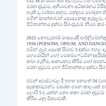
152.34 ක් සමග අත් අඩංගුවට ගත් චමින්ද.
මරන දඬුවම, අභියාචනා අධිකරනය විසින්
හැකි වූ වාර්තා අනුව, මත්ද්‍රව්‍ය චෝ
මගින් කාන්තාවන් දෙදෙනෙකු ඇතුලුව
ජීවිතාන්තය දක්වා සිර දඬුවම් නියම කර
2022 නොවැම්බර් මාසයේදී පාර්ලිමේන්ත
1936 (POISONS, OPIUM, AND DAN
එමින් ග්‍රෑම් දෙකේ සීමාව 5 දක්වා ඉ
හෙරොයින් හෝ මෙතම්ෆෙටමින් (අයිස්) ග්
තබා ගැනීම, ආනයනය කිරීම හෝ අපනයන
මරන දඬුවම හෝ ජීවිතාන්තය දක්වා සිර 
එවන් අවස්ථාවල දී ඉහත පනතේ 54 වගන
සැකකරුවන්ට වසරක පමන කාලයක් පවා රක
ලොරි 5 ද යන්න නො තකා මරන දඬුවම් නිය
කිරීම යනු මිත්‍යාවකි.