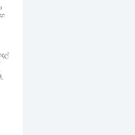
ා
පහ
දල්
ට
.
ි.