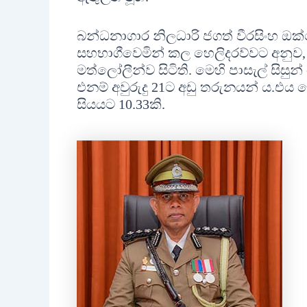
බන්ධනාගාර නිලධාරි ජගත් වීරසිංහ ඔක
සහභාගීවෙමින් කල හෙලිදරව්වට අනුව, කො
මත්ලෝලීන්ව සිටිති. මෙහි පාසැල් සි
එනම් අවුරුදු 21ට අඩු තරුනයන් ය.එය 
සියයට 10.33කි.