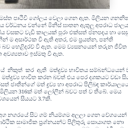
යක් සමස්ත පෘථිවි ගෝලය වෙලා ගෙන ඇත. මිලියන ගනනින
. එය වර්ධනය වන්නේ මිනිස් ඝාතන ඇතුලු අපරාධ ජාලය
ිය වසකට වැඩි කාලයක් පුරා එක්සත් ජනපදය හා සෙස
නින් ම අසාර්ථක වී ඇති අතර, එම ප්‍රයත්න, පන්ති
බව හෙළිදරව් වී ඇත. මෙම ව්‍යසනයෙන් තරුන ජීවිත
අවශ්‍යතාව ඉස්මතු වී ඇත.
 නිකුත් කර ඇති මත්ද්‍රව්‍ය භාවිතය සම්බන්ධයෙන්
 මත්ද්‍රව්‍ය භාවිත කරන බවත් එය පෙර දශකයට වඩා ස
ත් ජාතීන්ගේ මත් ද්‍රව්‍ය හා අපරාධ පිලිබඳ කාර්යාලය
 මිලියන 316ක් මත් ලෝලීන් බවට පත් ව තිබේ. මෙය
ෙන් සියයට 3.7කි.
කා අග නගරයේ සිට ගම් නියම්ගම අලලා ගෙන වේගයෙන්
න ආර්ථික සාමාජික ප්‍රශ්නයන්ට පිලිතුරු සොයාගත නො