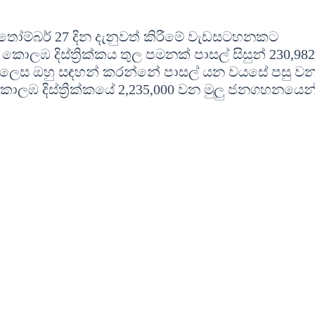
්තෝම්බර් 27 දින දැනුවත් කිරීමේ වැඩසටහනකට
ලඹ දිස්ත්‍රික්කය තුල පමනක් පාසල් සිසුන් 230,982
සුන් ලෙස ඔහු සඳහන් කරන්නේ පාසල් යන වයසේ පසු වන
කොලඹ දිස්ත්‍රික්කයේ 2,235,000 වන මුලු ජනගහනයෙන