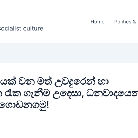
Home
Politics 
ocialist culture
යක් වන මත් උවදුරෙන් හා
ත රැක ගැනීම උදෙසා, ධනවාදයෙන
ටු ගොඩනගමු!