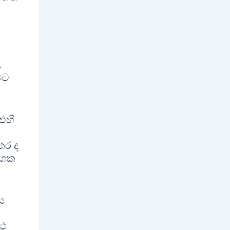
.
මට
එහි
තර ද
 දශක
ය
්ථ