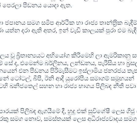
් පෙරලා පීඩනය යොදා ඇත.
නය සමග සමීප ආර්ථික හා රාජ්‍ය තාන්ත‍්‍රික බැඳීම
ත්න දරා ඇති අතර, ඉන් වැඩි කාලයක් පුරා එම බැඳී
බලය වූ බ්‍රිතාන්‍යයට අභියෝග කිරීමෙහි ලා ඇමරිකානු 
සේ ද, එමෙන්ම බර්ලිනය, ලන්ඩනය, පැරීසිය හා බ‍්‍රසල
නයෙන් එන පීඩනය පිරිමැසීමට ඉස්ලාමිය ජනරජය තැත
ටෝටල්, බීපී, ඊනි ආදී යුරෝපීය සමාගම් සමූහයන්
හි ඛනිජතෙල් සහන හා රාජ්‍ය භාගය පිලිබඳ නීති පවා
ාපාරයක් පිලිබඳ ඇගයීමේ දී, හුදු එක් සුවිශේෂී ලෙස ගිජ
ුරෙකු සමග නොව, සමස්තයක් ලෙස අධිරාජ්‍යවාදය සමග