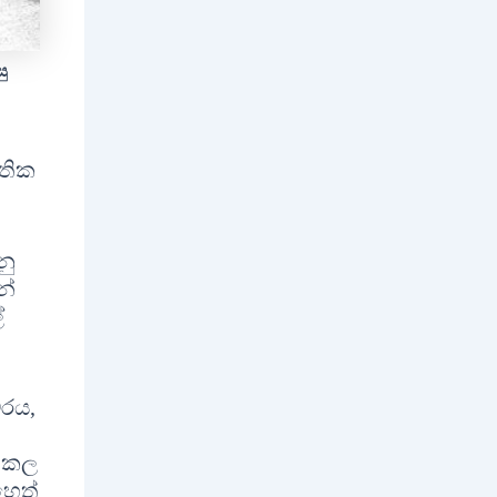
ු
ාතික
නු
නේ
්
වරය,
ු කල
හෙත්