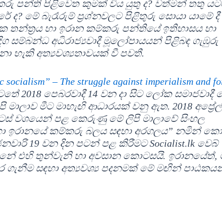
ු පන්ති පිළිවෙත කුමක් විය යුතු ද? වත්මන් තතු ය
 ද? මේ බැරෑරුම් ප්‍රශ්නවලට පිළිතුරු සොයා යාමේ දී
ක තන්ත්‍රය හා ඉරාන කම්කරු පන්තියේ ඉතිහාසය හා
ග සම්බන්ධ අධිරාජ්‍යවාදී මූලෝපායයන් පිළිබඳ ගැඹුරු
 හැකි අත්‍යවශ්‍යතාවයක් වී පවතී.
ic socialism” – The struggle against imperialism and fo
ේ 2018 පෙබරවාදී 14 වන දා සිට ලෝක සමාජවාදී ව
පි මාලාව මීට මාහැඟි ආධාරයක් වනු ඇත. 2018 අප්‍රේල්
ස් වශයෙන් පළ කෙරුණු මේ ලිපි මාලාවේ සිංහල
ව හා ඉරානයේ කම්කරු බලය සඳහා අරගලය” නමින් කො
නවාරි 19 වන දින පටන් පළ කිරීමට Socialist.lk වෙබ්
ේ එහි තුන්වැනි හා අවසාන කොටසයි. ඉරානයේත්, 
ගැනීම සඳහා අත්‍යවශ්‍ය පදනමක් මේ මඟින් පාඨකය