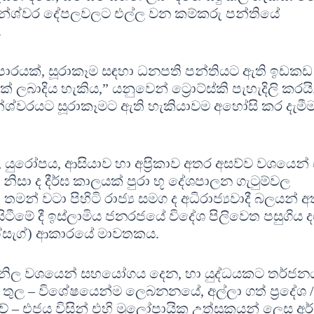
ේශ්වර දේපලවලට එල්ල වන කම්කරු පන්තියේ
.
ි ව්‍යාපාරයක්, සූරාකෑම සඳහා ධනපති පන්තියට ඇති ඉඩකඩ
ක් ලබාදිය හැකිය,” යනුවෙන් ට්‍රොට්ස්කි පැහැදිලි කරයි
නේශ්වරයට සූරාකෑමට ඇති හැකියාවම අහෝසි කර දැමී
 යුරෝපය, ආසියාව හා අප‍්‍රිකාව අතර අසව්ව වශයෙන් 
නිසා ද දීර්ඝ කාලයක් පුරා භූ දේශපාලන ගැටුම්වල
් වටා පිහිටි රාජ්‍ය සමග ද අධිරාජ්‍යවාදී බලයන් අ
ී සිටීමේ දී ඉස්ලාමිය ජනරජයේ විදේශ පිලිවෙත පසුගිය
ග්සැග්) ආකාරයේ මාවතකය.
හා නිල වශයෙන් සහයෝගය දෙන, හා යුද්ධයකට තර්ජන
 – විශේෂයෙන්ම ලෙබනනයේ, අල්ලා ගත් ප‍්‍රදේශ /
වේ – එජය විසින් එහි මූලෝපායික උත්සුකයන් ලෙස අර