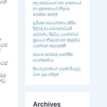
ටතේ
කලාකරුවාගේ සහ භාෂනයේ
හා ප්‍රකාශනයේ නිදහස
ආරක්ෂා කරනු!
දැරියක අපයෝජනය කිරීම
පිළිබඳ අටමස්ථානාධිපති
සම්බන්ධ සිද්ධිය ධනේශ්වර
r
ක්‍රමයේ නිරුවත සහ කුණුවීම
ෙබ්
පෙන්වන කැඩපතකි
අව්‍යාජ කම්කරු පාන්තික
සටන්කාමියා
ටස්
දීපචෙල්වන්ගේ පොත් සියල්ල
වහා මුදා හරිනු!
මැද
න්ට
Archives