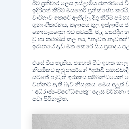
ඊට ප‍්‍රතිචාර ලෙස ඉස්ලාමිය ජනරජයේ 
ඉදිරිපත් කිරීම මසහෙරි ප‍්‍රතික්ෂේප කර
වාර්තාව කෙරේ ඇඟිල්ල දිගු කිරීම පමනක්
ගුනාංගීකරනය, කලාපය තුල ඉස්ලාමීය 
නොසැසඳෙන බව පවසයි. මැද පෙරදිග හා උ
වූ හා කථාබස් කල අය, “නැවත නැවතත්” 
ඉරානයේ දැඩි මත කෙරේ සිය ප‍්‍රසාදය
එසේ විය හැකිය. එහෙත් මීට ඉහත කාල 
නියමිතව තුබූ නසර්ගේ “අරාබි සමාජවාදී”
යටතේ පැවැති ඉරාකය සම්බන්ධයෙන් ව
වන්නට ඇති බැව් නිසැකය. මෙය අලුත් ව
“අධිරාජ්‍ය-විරෝධියෙකු” ලෙස වර්නනා 
පවා පිරිනැමූහ.