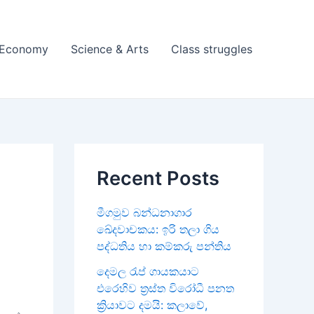
& Economy
Science & Arts
Class struggles
Recent Posts
මීගමුව බන්ධනාගාර
ඛේදවාචකය: ඉරි තලා ගිය
පද්ධතිය හා කම්කරු පන්තිය
දෙමල රැප් ගායකයාට
එරෙහිව ත්‍රස්ත විරෝධී පනත
ක්‍රියාවට දමයි: කලාවේ,