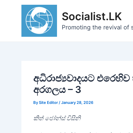
Skip
to
Socialist.LK
content
Promoting the revival of s
අධිරාජ්‍යවාදයට එරෙහි
අරගලය – 3
By
Site Editor
/
January 28, 2026
කීත් ජෝන්ස් විසිනි