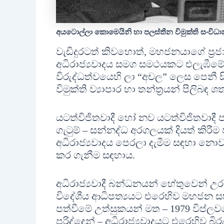
අයටොල්ලා කොමෙයිනි හා පලස්තීන විමුක්ති සංවිධා
වැඩිදුරටත් කිවහොත්, මහජනයාගේ ප‍්‍රජා
අධිරාජ්‍යවාදය සමග සමථයකට එලැඹීමේ හ
විරුද්ධත්වයෙහි ලා “අචල” ලෙස පෙනී සිට
විමුක්ති ව්‍යාපාර හා තන්ත‍්‍රයන් පිලිබඳ 
යටත්විජිතවාදී හෝ නව යටත්විජිතවාදී 
ගැටුම් – සන්නද්ධ අරගලයක් දියත් කිර
අධිරාජ්‍යවාදය පෙරලා දැමීම සඳහා නොව
කර ගැනීම සඳහාය.
අධිරාජ්‍යවාදී බන්ධනයන් හේතුවෙන් 
විදේශීය ආධිපත්‍යයට එරෙහිව මහජන ස
පත්වීමේ උත්සුකයන් මත – 1979 විප්ල
පරිද්දෙන් – අධිරාජ්‍යවාදයට එරෙහිව බිර