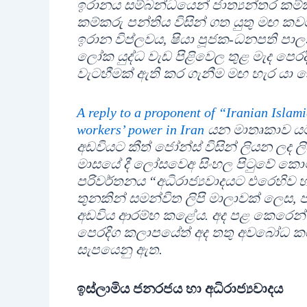
ඉරානය සම්බන්ධයෙන් ජාත්‍යන්තර කම්කර
කම්කරු පන්තිය විසින් ගත යුතු මඟ කවරේ
ඉරාන විප්ලවය, ෂියා පූජක-ධනපති පාල
ලෝක යුද්ධ වැඩ පිළිවෙල තුළ මැද පෙරදි
වැටහීමක් ඇති කර ගැනීම මඟ හැර යා නො
A reply to a proponent of “Iranian Islam
workers’ power in Iran
යන මාතෘකාව යටත
අඩවියට කීත් ජෝන්ස් විසින් ලියන ලද ලි
මාසයේ දී ලෝසවෙඅ සිංහල පිටුවේ කොට
පරිවර්තනය “අධිරාජ්‍යවාදයට එරෙහි
තුනකින් සමන්විත ලිපි මාලාවක් ලෙස, ජ
අඩවිය ආරම්භ කළේය. අද පළ කෙරෙන්න
පෙරදිග කලාපයේත් අද තතු අවබෝධ කර 
සැපයෙනු ඇත.
ඉස්ලාමිය ජනරජය හා අධිරාජ්‍යවාදය