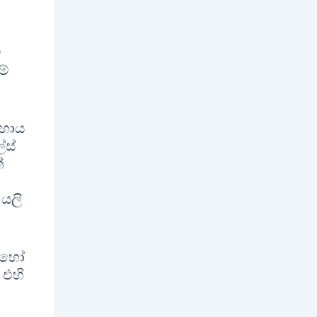
්
ම්
සහාය
්ස්
්
 යලි
ු හෝ
 එහි