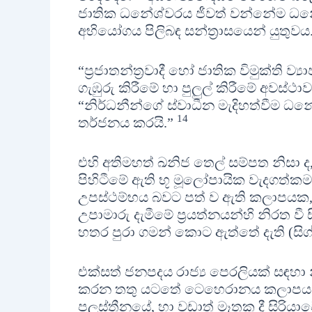
ජාතික ධනේශ්වරය ජීවත් වන්නේම ධන
අභියෝගය පිලිබඳ සන්ත‍්‍රාසයෙන් යුතුවය
“ප‍්‍රජාතන්ත‍්‍රවාදී හෝ ජාතික විමුක්ත
ගැඹුරු කිරීමේ හා පුලුල් කිරීමේ අවස්ථාව
“නිර්ධනීන්ගේ ස්වාධීන මැදිහත්වීම ධ
14
තර්ජනය කරයි.”
එහි අතිමහත් ඛනිජ තෙල් සම්පත නිසා ද,
පිහිටීමේ ඇති භූ මූලෝපායික වැදගත්කම 
උපස්ථම්භය බවට පත් ව ඇති කලාපයක, තමන
උපාමාරු දැමීමේ ප‍්‍රයත්නයන්හි නිරත ව
හතර පුරා ගමන් කොට ඇත්තේ දැති (සි
එක්සත් ජනපදය රාජ්‍ය පෙරලියක් සඳ
කරන තතු යටතේ ටෙහෙරානය කලාපය තුල
පලස්තීනයේ, හා වඩාත් මෑතක දී සිරියා