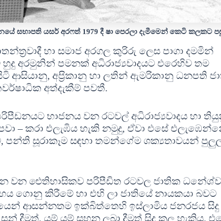
නයේ සභාපති යසර් අරෆත් 1979 දී ෂා පෙරලා දැමීමෙන් කෙටි කලකට පස
තන්ත‍්‍රවාදී හා සමාජ අරගල කුරිරු ලෙස පාගා දමමින්
ුදු අරමුනින් පමනක් අධිරාජ්‍යවාදයට එරෙහිව තම
ි ආසියානු, අප‍්‍රිකානු හා ලතින් ඇමරිකානු ධනපති ජ
ශතවර්ෂාධික අත්දැකීම් පවතී.
පරිපීඩනයට භාජනය වන රටවල් අධිරාජ්‍යවාදය හා තියු
ීම පවා – කරා එලැඹිය හැකි නමුදු, ඒවා එසේ එලැඹෙන්
, පන්ති සූරාකෑම සඳහා තමන්ගේම ශක්‍යතාවයන් පුලුල
උරන වන ඓතිහාසිකව පරිපීඩිත රටවල ජාතික ධනේශ්
හය ගොනු කිරීමේ හා එහි ලා ජාතියේ නායකයා බවට
වයෙන් ආසන්නතම ඉක්බිත්තෙහි ඉස්ලාමිය ජනරජය සිද
ුසන් දීමත්, යම් යම් සහන ලබා දීමත් සිදු කල හැකිය. එ