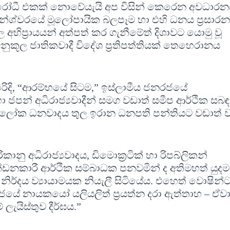
‍ය-විරෝධී එකක් නොවේයැයි අප විසින් කෙරෙන අවධාර
නේශ්වරයේ මූලෝපායික බලපෑම හා එහි ධනය ප‍්‍රසාර
අභිප‍්‍රායයන් අත්පත් කර ගැනීමේත් දිශාවට යොමු වූ
කූල ජාතිකවාදී විදේශ ප‍්‍රතිපත්තියක් තෙහෙරානය
රිදි, “ආරම්භයේ සිටම,” ඉස්ලාමීය ජනරජයේ
ජපන් අධිරාජ්‍යවාදීන් සමග වඩාත් සමීප ආර්ථික සබ
ව, ලෝක ධනවාදය තුල ඉරාන ධනපති පන්තියට වඩාත් ව
නු අධිරාජ්‍යවාදය, ඩිමොක‍්‍රටික් හා රිපබ්ලිකන්
කාරී ආර්ථික සම්බාධක පනවමින් ද අතිමහත් යුද
ිර්දය ව්‍යායාමයක නියැලී සිටියේය. එහෙත් වොෂින
ේ නායකයෝ යලියලිත් ප‍්‍රයත්න දරා ඇත්තාහ – ඒව
ැයිස්තුව දීර්ඝය.”