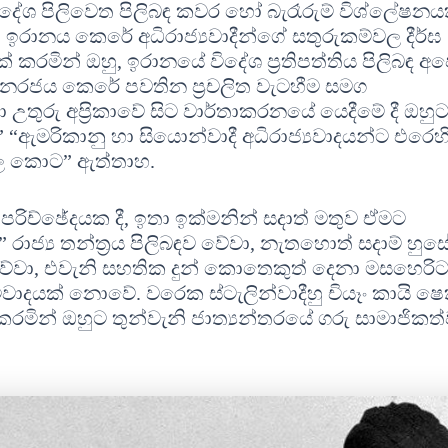
විදේශ පිලිවෙත පිලිබඳ කවර හෝ බැරෑරුම් විශ්ලේෂනය
යි. ඉරානය කෙරේ අධිරාජ්‍යවාදීන්ගේ සතුරුකම්වල දීර්ඝ
 කරමින් ඔහු, ඉරානයේ විදේශ ප‍්‍රතිපත්තිය පිලිබඳ අ
ජනරජය කෙරේ පවතින ප‍්‍රචලිත වැටහීම සමග
තුරු අප‍්‍රිකාවේ සිට වාර්තාකරනයේ යෙදීමේ දී ඔහුට
“ඇමරිකානු හා සියොන්වාදී අධිරාජ්‍යවාදයන්ට එරෙහ
 පල කොට” ඇත්තාහ.
පරිච්ඡේදයක දී, ඉතා ඉක්මනින් සදාත් මතුව ඒමට
 රාජ්‍ය තන්ත‍්‍රය පිලිබඳව වේවා, නැතහොත් සදාම් හුස
ේවා, එවැනි සහතික දුන් කොතෙකුත් දෙනා මසහෙරිට
ිවාදයක් නොවේ. වරෙක ස්ටැලින්වාදීහු චියෑං කායි ෂෙ
කරමින් ඔහුට තුන්වැනි ජාත්‍යන්තරයේ ගරු සාමාජිකත