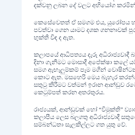
දක්වනු ලබන දේ වලට අභියෝග කරමින
කෙසේවෙතත් ඒ සමගම එය, යුරෝපය හා ජපා
පවත්වා ගෙන යාමට දශක ගනනාවක් පුරා ය
භුක්ති විඳ ද ඇත.
කලාපයේ ආධිපත්‍යය දැරූ අධිරාජ්‍යවාදී 
දිනා ගැනීමට මොසාදී අපේක්ෂා කලේ යම් 
සමග ඇඟෑලුම්කම් පෑම මගින් වොෂින්ට
කොට ඇත. මසහෙරි මෙය බැහැර කරන්නේ 
සතුටු කිරීමට වත්මන් ඉරාන ආන්ඩුව රටෙ
කෙටුම්පත් කරන අතරතුරය.
රාජ්‍යයක්, ආන්ඩුවක් හෝ “විමුක්ති” ව්‍ය
කලාපීය ලෙස බලගතු අධිරාජ්‍යවාදී සත
සම්බන්ධතා සැලකිල්ලට ගත යුතු වේ.