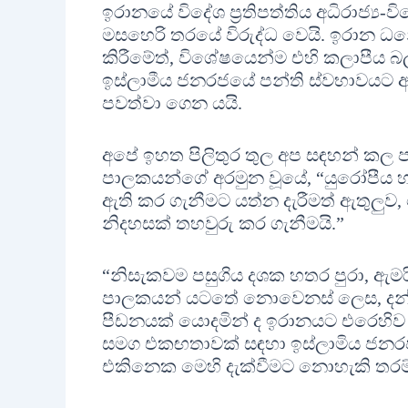
ඉරානයේ විදේශ ප‍්‍රතිපත්තිය අධිරාජ්
මසහෙරි තරයේ විරුද්ධ වෙයි. ඉරාන ධ
කිරීමේත්, විශේෂයෙන්ම එහි කලාපීය බල 
ඉස්ලාමීය ජනරජයේ පන්ති ස්වභාවයට අනු
පවත්වා ගෙන යයි.
අපේ ඉහත පිලිතුර තුල අප සඳහන් කල ප
පාලකයන්ගේ අරමුන වූයේ, “යුරෝපීය හා 
ඇති කර ගැනීමට යත්න දැරීමත් ඇතුලු
නිදහසක් තහවුරු කර ගැනීමයි.”
“නිසැකවම පසුගිය දශක හතර පුරා, ඇමරිකා
පාලකයන් යටතේ නොවෙනස් ලෙස, දන්ඩන
පීඩනයක් යොදමින් ද ඉරානයට එරෙහිව න
සමග එකඟතාවක් සඳහා ඉස්ලාමිය ජනරජය
එකිනෙක මෙහි දැක්වීමට නොහැකි තරම් ල