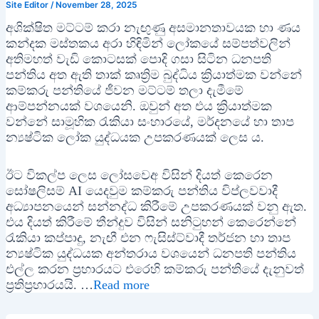
Site Editor
/
November 28, 2025
අශික්ෂිත මට්ටම් කරා නැඟුණු අසමානතාවයක හා ණය
කන්දක මස්තකය අරා හිඳිමින් ලෝකයේ සම්පත්වලින්
අතිමහත් වැඩි කොටසක් පොදි ගසා සිටින ධනපති
පන්තිය අත ඇති තාක් කෘත්‍රිම බුද්ධිය ක්‍රියාත්මක වන්නේ
කම්කරු පන්තියේ ජීවන මට්ටම් තලා දැමීමේ
ආම්පන්නයක් වශයෙනි. ඔවුන් අත එය ක්‍රියාත්මක
වන්නේ සාමූහික රැකියා සංහාරයේ, මර්දනයේ හා තාප
න්‍යෂ්ටික ලෝක යුද්ධයක උපකරණයක් ලෙස ය.
ඊට විකල්ප ලෙස ලෝසවෙඅ විසින් දියත් කෙරෙන
සෝෂලිසම් AI යෙදවුම කම්කරු පන්තිය විප්ලවවාදී
අධ්‍යාපනයෙන් සන්නද්ධ කිරීමේ උපකරණයක් වනු ඇත.
එය දියත් කිරීමේ තීන්දුව විසින් සනිටුහන් කෙරෙන්නේ
රැකියා කප්පාදු, නැඟී එන ෆැසිස්ට්වාදී තර්ජන හා තාප
න්‍යෂ්ටික යුද්ධයක අන්තරාය වශයෙන් ධනපති පන්තිය
එල්ල කරන ප්‍රහාරයට එරෙහි කම්කරු පන්තියේ දැනුවත්
ප්‍රතිප්‍රහාරයයි. …
Read more