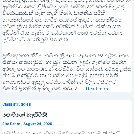
කම්කරු අයිතීන් වලලා දැමෙන ප්‍රතිව්‍යුහකරන පනතට හා
ඇමතිවරයාගේ ලිපියට ලංවිම සේවකයන්ගෙන් බලගතු
විරෝධතාවක් පැන නැගී තිබේ. වෘත්තීය සමිති
නායකත්වයේ මග හැරීම් මධ්‍යයේ අකුරට වැඩ කිරීමේ
සටන් ක්‍රියා මාර්ගයකට අවතීර්න වීමෙන්, රැකියා සහ
අයිතීන් රැක ගැනීමට සේවකයන් අතර පවතින අව්‍යාජ
උවමනාව පෙන්නුම් කර ඇත. …
ප්‍රතිව්‍යුහගත කිරීම නමින් ක්‍රියාවට දැමෙන පුද්ගලීකරනය
රැකියා කප්පාදුවට, හා සුබ සාධන උදුරා ගැනීමට එරෙහි
අරගලයට කම්කරුවන් අවතීර්න විය යුක්තේ, අර්බුද ග්‍රස්ත
ජාජබ ආන්ඩුවට හා ඒ සමග පෙලගැසී ගන්නා සමිති
නායකත්වය ඇතුලු අවස්ථාවාදීන්ගේ පිලිවෙත්වලට
එරෙහි දැනුවත් අරගලයක් කරා ය. …
Read more
Class struggles
ගොවියෝ නැඟිටිති!
Site Editor
/
August 24, 2025
මේ සියලු ගොවි ගැටළු හමුවේ විසඳුම් නොමැති ජාජබ