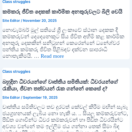
Class struggles
කම්කරු ජීවිත දෙකක් කාර්මික අනතුරුවලට බිලි වෙයි
Site Editor
/
November 20, 2025
නොවැම්බර් මුල් සතියේ ශ්‍රී ලංකාවේ ස්ථාන දෙකක දී
කම්කරුවන් දෙදෙනෙකුට සිය ජීවිත අහිමි කළ කාර්මික
අනතුරු දෙකකින් සනිටුහන් කෙරෙන්නේ ධනේශ්වර
පන්තිය කම්කරු ජීවිත පිළිබඳව දක්වන සාපරාධී
නොතැකීමයි. …
Read more
Class struggles
බහුදින ධීවරයන්ගේ වෘත්තීය සමිතියක්: ධීවරයන්ගේ
රැකියා, ජීවන තත්වයන් රැක ගන්නේ කෙසේ ද?
Site Editor
/
September 19, 2025
වෘත්තීය සමිතිවලට තව දුරටත් කේවල් කිරීම මඟින් සැබෑ
ජයග්‍රහනයක් ලැබිය නො හැකි ය. .. සියලු කම්කරුවන්ට,
පීඩිත ගොවීන්ට ධීවර කම්කරුවන් හා පීඩිත ධීවරයින්ට
අවශ්‍ය වන්නේ තම ඉල්ලීම ජය ගන්නා තෙක් සීමා බිඳ