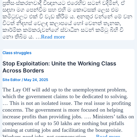
ප්‍රතිසංස්කරනවාදී විඥානයට එරෙහිව සටන් වදිමින්, ඒ
සඳහා මග පෙන්වීම සහ එහි ම කොටසක් ලෙස එම
කමිටුවලට එක් වී වැඩ කිරීම ය. අනතුර වන්නේ මේ වන
විටත් නිදහස් වෙලඳ කලාපයේ හෝ වෙනත් තැනක,
කාර්මික කම්කරුවන්ගේ ස්වාධීන සටන් කමිටු බිහි වී
නො තිබීම ය. …
Read more
Class struggles
Stop Exploitation: Unite the Working Class
Across Borders
Site Editor
/
May 24, 2025
The Lay Off will add up to the unemployment problem,
which the government claims to be dedicated to solving.
… This is not an isolated issue. The real issue is profiting
concerns. The government is more focused on helping
increase profits than providing jobs. …. Ministers’ talks on
compensation of up to 50 lakhs are nothing but pitfalls
aiming at cutting jobs and facilitating the bourgeoisie.
Workers need jobs, not compensation. …
Read more