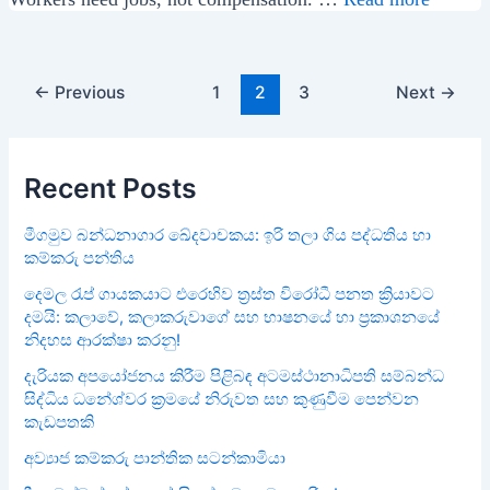
Post
←
Previous
1
2
3
Next
→
pagination
Recent Posts
මීගමුව බන්ධනාගාර ඛේදවාචකය: ඉරි තලා ගිය පද්ධතිය හා
කම්කරු පන්තිය
දෙමල රැප් ගායකයාට එරෙහිව ත්‍රස්ත විරෝධී පනත ක්‍රියාවට
දමයි: කලාවේ, කලාකරුවාගේ සහ භාෂනයේ හා ප්‍රකාශනයේ
නිදහස ආරක්ෂා කරනු!
දැරියක අපයෝජනය කිරීම පිළිබඳ අටමස්ථානාධිපති සම්බන්ධ
සිද්ධිය ධනේශ්වර ක්‍රමයේ නිරුවත සහ කුණුවීම පෙන්වන
කැඩපතකි
අව්‍යාජ කම්කරු පාන්තික සටන්කාමියා