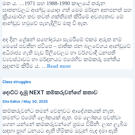
මත ය. …1971 සහ 1988-1990 කාලයේ තරුන
ඝාතනවලට ආන්ඩු යොදා ගත් මෙම මර්දන අනපනත් සහ
ක්‍රියාමාර්ග තව තවත් ශක්තිමත් කිරීමේ අවශ්‍යතාව මේ
ආන්ඩුව හමුවේ පැහැදිලිව මතු වී ඇත.
අද දින ග්‍රේෂන් සහෝදරයා සැමරීමේ එකම අරුත නම්
මෙසේ පවතින ජවිපෙ – ජාතික ජන බලවේගය ආන්ඩුවේ
අධිරාජ්‍ය ගැති වැඩ පිලිවෙලට හා වර්ගවාදී ධනපති
ව්‍යවස්ථාවට හා මර්දනයට එරෙහිව කම්කරු පන්තිය
සූදානම් කිරීම ය. …
Read more
Class struggles
දොට්ට දැමූ NEXT කම්කරුවන්ගේ කතාව
Site Editor
/
May 30, 2025
කම්කරුවන්ට තමන් වෙනුවට ආදේශකයක් නැත.
තමන්ට එරෙහි ලෝකයක් ඇත. එම ලෝකය පවත්වා
ගෙන යන්නේ කම්කරුවන්ගේ ශ්‍රමය විසිනි. ලාභ ලැබීම
සඳහා ප්‍රාග් ධනයට ඇති හිමිකම ඔවුන් බැඳ දමා ඇති