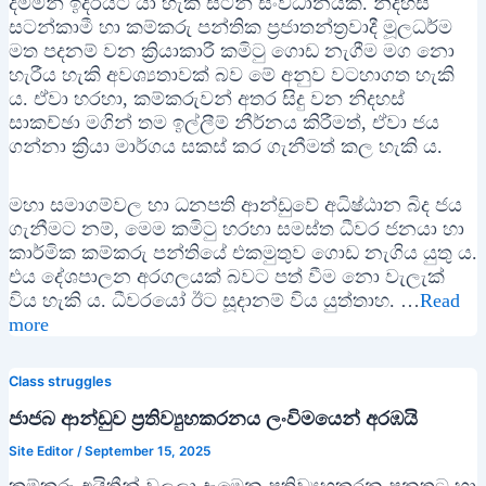
දමමින් ඉදිරියට යා හැකි සටන් සංවිධානයකි. නිදහස්
සටන්කාමී හා කම්කරු පන්තික ප්‍රජාතන්ත්‍රවාදී මූලධර්ම
මත පදනම් වන ක්‍රියාකාරී කමිටු ගොඩ නැගීම මග නො
හැරීය හැකි අවශ්‍යතාවක් බව මේ අනුව වටහාගත හැකි
ය. ඒවා හරහා, කම්කරුවන් අතර සිදු වන නිදහස්
සාකච්ඡා මගින් තම ඉල්ලීම් නීර්නය කිරීමත්, ඒවා ජය
ගන්නා ක්‍රියා මාර්ගය සකස් කර ගැනීමත් කල හැකි ය.
මහා සමාගම්වල හා ධනපති ආන්ඩුවේ අධිෂ්ඨාන බිද ජය
ගැනීමට නම්, මෙම කමිටු හරහා සමස්ත ධීවර ජනයා හා
කාර්මික කම්කරු පන්තියේ එකමුතුව ගොඩ නැගිය යුතු ය.
එය දේශපාලන අරගලයක් බවට පත් වීම නො වැලැක්
විය හැකි ය. ධීවරයෝ ඊට සූදානම් විය යුත්තාහ. …
Read
more
Class struggles
ජාජබ ආන්ඩුව ප්‍රතිව්‍යුහකරනය ලංවිමයෙන් අරඹයි
Site Editor
/
September 15, 2025