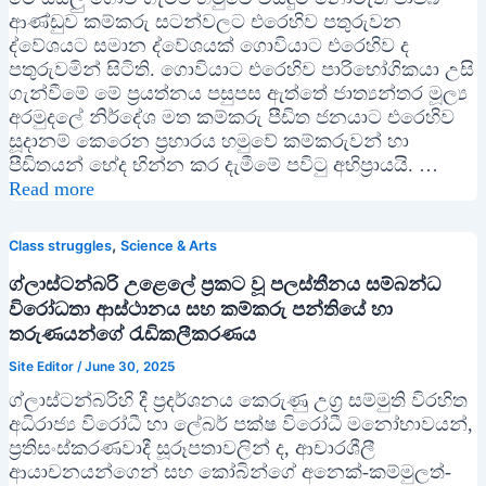
ආණ්ඩුව කම්කරු සටන්වලට එරෙහිව පතුරුවන
ද්වේශයට සමාන ද්වේශයක් ගොවියාට එරෙහිව ද
පතුරුවමින් සිටිති. ගොවියාට එරෙහිව පාරිභෝගිකයා උසි
ගැන්වීමේ මේ ප්‍රයත්නය පසුපස ඇත්තේ ජාත්‍යන්තර මූල්‍ය
අරමුදලේ නිර්දේශ මත කම්කරු පීඩිත ජනයාට එරෙහිව
සූදානම් කෙරෙන ප්‍රහාරය හමුවේ කම්කරුවන් හා
පීඩිතයන් භේද භින්න කර දැමීමේ පවිටු අභිප්‍රායයි. …
Read more
,
Class struggles
Science & Arts
ග්ලාස්ටන්බරි උළෙලේ ප්‍රකට වූ පලස්තීනය සම්බන්ධ
විරෝධතා ආස්ථානය සහ කම්කරු පන්තියේ හා
තරුණයන්ගේ රැඩිකලීකරණය
Site Editor
/
June 30, 2025
ග්ලාස්ටන්බරිහි දී ප්‍රදර්ශනය කෙරුණු උග්‍ර සම්මුති විරහිත
අධිරාජ්‍ය විරෝධී හා ලේබර් පක්ෂ විරෝධී මනෝභාවයන්,
ප්‍රතිසංස්කරණවාදී සූරූපතාවලින් ද, ආචාරශීලී
ආයාචනයන්ගෙන් සහ කෝබින්ගේ අනෙක්-කම්මුලත්-