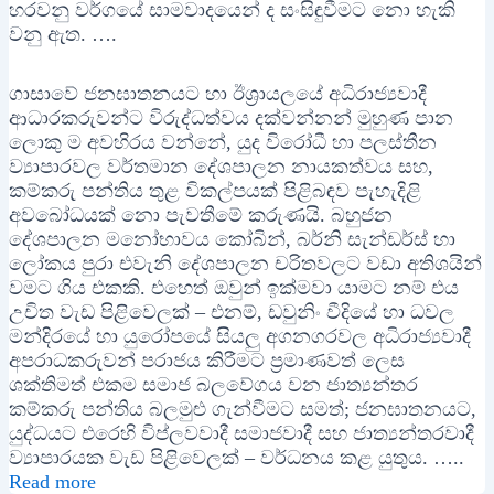
හරවනු වර්ගයේ සාමවාදයෙන් ද සංසිඳුවීමට නො හැකි
වනු ඇත. ….
ගාසාවේ ජනඝාතනයට හා ඊශ්‍රායලයේ අධිරාජ්‍යවාදී
ආධාරකරුවන්ට විරුද්ධත්වය දක්වන්නන් මුහුණ පාන
ලොකු ම අවහිරය වන්නේ, යුද විරෝධී හා පලස්තීන
ව්‍යාපාරවල වර්තමාන දේශපාලන නායකත්වය සහ,
කම්කරු පන්තිය තුළ විකල්පයක් පිළිබඳව පැහැදිළි
අවබෝධයක් නො පැවතීමේ කරුණයි. බහුජන
දේශපාලන මනෝභාවය කෝබින්, බර්නි සැන්ඩර්ස් හා
ලෝකය පුරා එවැනි දේශපාලන චරිතවලට වඩා අතිශයින්
වමට ගිය එකකි. එහෙත් ඔවුන් ඉක්මවා යාමට නම් එය
උචිත වැඩ පිළිවෙලක් – එනම්, ඩවුනිං වීදියේ හා ධවල
මන්දිරයේ හා යුරෝපයේ සියලු අගනගරවල අධිරාජ්‍යවාදී
අපරාධකරුවන් පරාජය කිරීමට ප්‍රමාණවත් ලෙස
ශක්තිමත් එකම සමාජ බලවේගය වන ජාත්‍යන්තර
කම්කරු පන්තිය බලමුළු ගැන්වීමට සමත්; ජනඝාතනයට,
යුද්ධයට එරෙහි විප්ලවවාදී සමාජවාදී සහ ජාත්‍යන්තරවාදී
ව්‍යාපාරයක වැඩ පිළිවෙලක් – වර්ධනය කළ යුතුය. …..
Read more