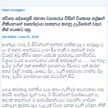
Class struggles
ජවිපෙ දේශප්‍රෙමී ජනතා ව්‍යාපාරය විසින් විකොස ග්‍රේෂන්
ගීකියනගේ සහෝදරයා ඝාතනය කරනු ලැබීමෙන් වසර
තිස් හයකට පසු
Site Editor
/
June 23, 2025
ආන්ඩුව වාරු වී සිටින්නේ අන්තර් ජාතික මූල්‍ය අරමුදලට
ය. ඒ අනුව ආන්ඩුවට ලබා දිය හැකි ව ඇත්තේ රාජ්‍ය
වියදම් අඩු කිරීම සඳහා සේවක පුරප්පාඩු නොපිරවීම,
විශ්‍රාම වයස් සංශෝධනය යනාදී කප්පාදූන් ය. …. බදු ඉහල
දැමීම මගින් එක් අතකින් මහජනයා පීඩාවට පත් කරන
අතර විදුලි ගාස්තු, ඖෂධ මිල, වැනි අත්‍යවශ්‍ය භාන්ඩ මිල
ඉහල දැමීම මහජනයා මත පටවමින් සිටී.
මෙය කම්කරු පන්තිය මැඩ තබා ගැනීමේ අවශ්‍යතාව මතු
කරයි. ආන්ඩුව දැන් වාරු වී සිටන්නේ විශේෂයෙන් ම,
කලක් තමන්ගේ ම සාමාජිකත්වයට එරෙහිව භාවිතා
කෙරුනු ත්‍රස්තවාදය වැලැක් වීමේ පනත වැනි මර්දන නීති