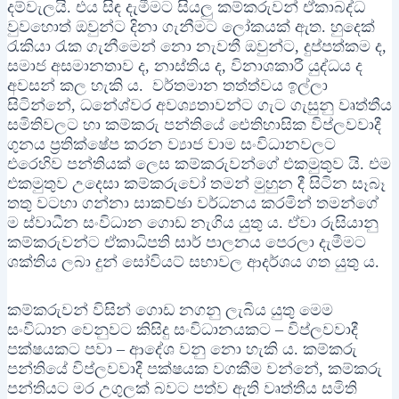
දම්වැලයි. එය සිඳ දැමීමට සියලු කම්කරුවන් ඒකාබද්ධ
වුවහොත් ඔවුන්ට දිනා ගැනීමට ලෝකයක් ඇත. හුදෙක්
රැකියා රැක ගැනීමෙන් නො නැවතී ඔවුන්ට, දුප්පත්කම ද,
සමාජ අසමානතාව ද, නාස්තිය ද, විනාශකාරී යුද්ධය ද
අවසන් කල හැකි ය. වර්තමාන තත්ත්වය ඉල්ලා
සිටින්නේ, ධනේශ්වර අවශ්‍යතාවන්ට ගැට ගැසුනු වෘත්තීය
සමිතිවලට හා කම්කරු පන්තියේ ඓතිහාසික විප්ලවවාදී
ගුනය ප්‍රතික්ෂේප කරන ව්‍යාජ වාම සංවිධානවලට
එරෙහිව පන්තියක් ලෙස කම්කරුවන්ගේ එකමුතුව යි. එම
එකමුතුව උදෙසා කම්කරුවෝ තමන් මුහුන දී සිටින සෑබෑ
තතු වටහා ගන්නා සාකච්ඡා වර්ධනය කරමින් තමන්ගේ
ම ස්වාධීන සංවිධාන ගොඩ නැගිය යුතු ය. ඒවා රුසියානු
කම්කරුවන්ට ඒකාධිපති සාර් පාලනය පෙරලා දැමීමට
ශක්තිය ලබා දුන් සෝවියට් සභාවල ආදර්ශය ගත යුතු ය.
කම්කරුවන් විසින් ගොඩ නගනු ලැබිය යුතු මෙම
සංවිධාන වෙනුවට කිසිදු සංවිධානයකට – විප්ලවවාදී
පක්ෂයකට පවා – ආදේශ වනු නො හැකි ය. කම්කරු
පන්තියේ විප්ලවවාදී පක්ෂයක වගකීම වන්නේ, කම්කරු
පන්තියට මර උගුලක් බවට පත්ව ඇති වෘත්තීය සමිති