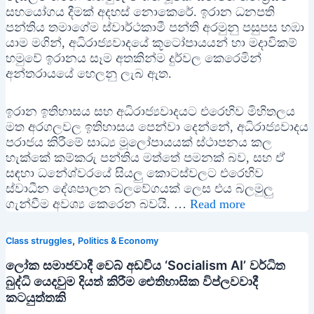
සහයෝගය දීමක් අදහස් නොකෙරේ. ඉරාන ධනපති
පන්තිය තමාගේම ස්වාර්ථකාමී පන්ති අරමුනු පසුපස හඹා
යාම මගින්, අධිරාජ්‍යවාදයේ කූටෝපායයන් හා මදාවිකම්
හමුවේ ඉරානය සෑම අතකින්ම දුර්වල කෙරෙමින්
අන්තරායයේ හෙලනු ලැබ ඇත.
ඉරාන ඉතිහාසය සහ අධිරාජ්‍යවාදයට එරෙහිව මිහිතලය
මත අරගලවල ඉතිහාසය පෙන්වා දෙන්නේ, අධිරාජ්‍යවාදය
පරාජය කිරීමේ සාධ්‍ය මූලෝපායයක් ස්ථාපනය කල
හැක්කේ කම්කරු පන්තිය මත්තේ පමනක් බව, සහ ඒ
සඳහා ධනේශ්වරයේ සියලු කොටස්වලට එරෙහිව
ස්වාධීන දේශපාලන බලවේගයක් ලෙස එය බලමුලු
ගැන්වීම අවශ්‍ය කෙරෙන බවයි. …
Read more
,
Class struggles
Politics & Economy
ලෝක සමාජවාදී වෙබ් අඩවිය ‘Socialism AI’ වර්ධිත
බුද්ධි යෙදවුම දියත් කිරීම ඓතිහාසික විප්ලවවාදී
කටයුත්තකි