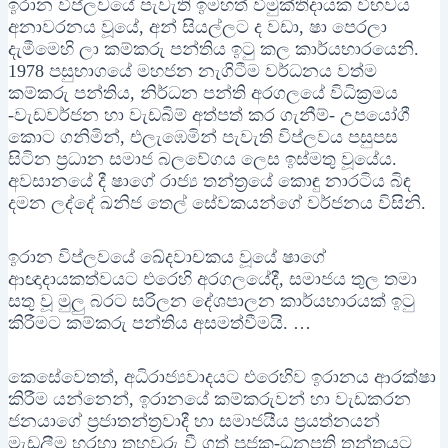
ඉරාන විප්ලවයේ පැවැති ඉමහත් විමුක්තිදායක විභවය
අනාවරනය වූයේ, අන් සියල්ලට ද වඩා, ෂා පෙරලා
දැමීමෙහි ලා කම්කරු පන්තිය ඉටු කල කාර්යභාරයෙනි.
1978 පසුභාගයේ මහජන නැගිටීම වර්ධනය වත්ම
කම්කරු පන්තිය, නිර්ධන පන්ති අරගලයේ විධික‍්‍රමය
-වැඩවර්ජන හා වැඩබිම් අත්පත් කර ගැනීම්- උපයෝගී
කොට ගනිමින්, එලැඹෙමින් පැවැති විප්ලවය පසුපස
සිටින ප‍්‍රධාන සමාජ බලවේගය ලෙස ඉස්මතු වූයේය.
අවසානයේ දී ෂාගේ රාජ්‍ය තන්ත‍්‍රයේ කොඳු නාරටිය බිඳ
දමන ලද්දේ ඛනිජ තෙල් සේවකයන්ගේ වර්ජනය විසිනි.
ඉරාන විප්ලවයේ ඛේදවාචකය වූයේ ෂාගේ
ආඥාදායකත්වයට එරෙහි අරගලයේදී, සමාජය තුල තමා
සතු වූ මුලු බරට සරිලන දේශපාලන කාර්යභාරයක් ඉටු
කිරීමට කම්කරු පන්තිය අසමත්වීමයි. …
කෙසේවෙතත්, අධිරාජ්‍යවාදයට එරෙහිව ඉරානය ආරක්ෂා
කිරීම යන්නෙන්, ඉරානයේ කම්කරුවන් හා වැඩකරන
ජනයාගේ ප‍්‍රජාතන්ත‍්‍රවාදී හා සමාජයීය ප‍්‍රයත්නයන්
මැඩලීම හරහා තහවුරු වී ගත් පූජක-ධනපති තන්ත‍්‍රයට