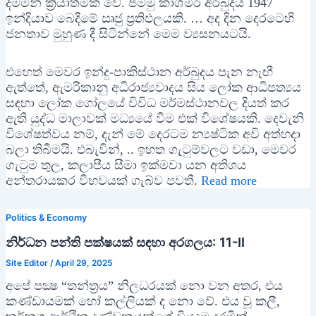
දමමින් ක්‍රියාත්මක වේ. ජම්මු කාශ්මීර අර්බුදය 1947
ඉන්දියාව බෙදීමේ ඍජු ප්‍රතිඵලයකි. … අද දින දෙරටෙහි
ජනතාව මුහුණ දී සිටින්නේ මෙම ව්‍යසනයටයි.
එහෙත් මෙවර ඉන්දු-පාකිස්ථාන අර්බුදය පැන නැඟී
ඇත්තේ, ඇමරිකානු අධිරාජ්‍යවාදය සිය ලෝක ආධිපත්‍යය
සඳහා ලෝක ගෝලයේ විවිධ මර්මස්ථානවල දියත් කර
ඇති යුද්ධ මාලාවක් මධ්‍යයේ වීම එක් විශේෂයකි. දෙවැනි
විශේෂත්වය නම්, දැන් මේ දෙරටම න්‍යෂ්ටික අවි අත්හදා
බලා තිබීමයි. එබැවින්, .. ඉහත ගැටුම්වලට වඩා, මෙවර
ගැටුම තුල, කලාපීය සීමා ඉක්මවා යන අතිශය
අන්තරායකර විභවයක් ගැබ්ව පවතී.
Read more
Politics & Economy
නිර්ධන පන්ති පක්ෂයක් සඳහා අරගලය: 11-II
Site Editor
/
April 29, 2025
අපේ පක්‍ෂ “තන්ත්‍රය” නිලධරයක් නො වන අතර, එය
කණ්ඩායමක් හෝ කල්ලියක් ද නො වේ. එය වූ කලී,