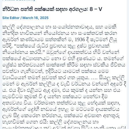
නිර්ධන පන්ති පක්ෂයක් සඳහා අරගලය: 8 – V
Site Editor
/
March 16, 2025
කල්ලි දේශපාලනය හා සංයෝජනතාවාදය, සහ මෙකී
නින්දිත භාවිතයන් නියෝජනය හා සංකේතවත් කරන
ඇබර්න් කණ්ඩායම සත්තකින් ම, 1936 දී ෂැට්මන් ලියූ
පරිදි, “පක්ෂයේ රුධිර ප්‍රවාහය තුළ දුෂ්ට ප්‍රවාහයක්
නියෝජනය කරයි.” ඔවුන්ගේ දායකත්වය හිමි වන්නේ
පක්ෂයේ අධ්‍යාපනයට නො ව එහි දූෂණයට ය. තමන්ගේ
ශ්‍රේෂ්ඨ කර්තව්‍යයන් සාක්ෂාත් කිරීම සඳහා ස්වකීය ජීවිතය
පවත්වා ගැනීමටත්, ඉදිරියට යාමටත් පක්ෂය මෙම
ව්‍යාධියෙන් තමන් සුවපත් කර ගත යුතුය. …. සියලු කල්ලි
මෙන් ම ඇබර්න් කල්ලිය ද වැඩී වර්ධනය වන්නේ අඳුරේ දී
ය. එය දිවා එළියට ඇද දමා, එය කුමක් ද යන්න සහ එය
සෑමවිටම කුමක් වී ද යන්න පක්ෂයට පෙන්වා දීම
අත්‍යවශ්‍ය විය. වර්තමාන තත්ත්වය තුළ භේදයක් සඳහා,
ඇබර්න්ගේ ද්‍රෝහී නඩයේ ඉහළ ම මට්ටමේ දායකත්වය
ලැබ සිදු කෙරෙන තර්ජනය, පක්ෂයට අවසාන අනතුරු
හැඟවීමක් ගෙන එයි: කල්ලි දේශපාලනය හා
සංයෝජනතාවාදය තව දුරටත් ඉවසා සිටිය හැකි නො වේ!