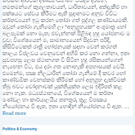
කර්කශ ආර්ථික දණ්ඩනයන්ගේ වියදම දරමින්,
තමතමන්ගේ කුශලතාවයන්, ධාරිතාවයන්, අත්දැකීම් හා
පක්ෂයට සේවය කිරීමට ඇති සූදානමට අනුව විවිධ
කර්තව්‍යයන් ඉටු කරන තෝරා ගත් පුද්ගල කණ්ඩායමකි.
ඔවුන් තෝරා ගැනීමෙහි ලා “අනුග්‍රහයක” අංශුමාත්‍ර හෝ
බලපෑමක් නො මැත; එවැන්නක් පිළිබඳ හුදු යෝජනාව ම
වුව; විශේෂයෙන් ම, සාමාන්‍යයෙන් සිදුවන පරිදි,
කිසිවිටෙකත් රාත්‍රී භෝජනයක් සඳහා වෙන් කරගත්
කාලය විප්ලවය වෙනුවෙන් අහිමි කර නො ගන්නා, ඉතා
සුවපහසු ලෙස ස්ථානගත වී සිටින හුදු රසිකයන්ගෙන්
නැඟෙන විට, එය දරා ගත නොහැකි අපහාසයක් වෙයි.
එමෙන්ම, පක්‍ෂ නිලධාරීන් තෝරා ගැනීමේ දී කවර හෝ
කාණ්ඩමික වෙනස්කම් කිරීමක් හෝ අනුග්‍රහ දැක්වීමක්
තිබූ බවට චෝදනාවක් යුක්තියුක්ත ලෙස ඉදිරිපත් කළ
නො හැක. මධ්‍යස්ථානයේ, විශේෂයෙන් ම කර්තෘ
මණ්ඩල හා කාර්යාලයීය තනතුරු තුළ විපක්‍ෂය
නියෝජනය වී ඇත, ඉතා හොඳින් නියෝජනය වී ඇත. …
Read more
Politics & Economy