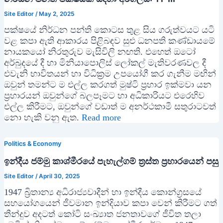
Site Editor
/
May 2, 2025
පක්ෂයේ නිර්ධන පන්ති කොටස තුළ සිය ගරුත්වයට යටි
වළ කපා ඇති ආකාරය පිළිබඳව සුළු ධනපති කණ්ඩායමේ
නායකයෝ නිරතුරුව මැසිවිලි නඟති. එහෙත් ඔටෝ
අර්බුදයේ දී හා මිනියාපොලිස් ලෝකල් මැතිවරණවල දී
එවැනි භාවිතයන් හා විධික්‍රම උපයෝගී කර ගැනීම මඟින්
ඔවුන් තමන්ට ම එල්ල කරගත් මුෂ්ටි ප්‍රහාර ඉක්මවා යන
ප්‍රහාරයන් ඔවුන්ගේ බලපෑමට හා අධිකාරියට එරෙහිව
එල්ල කිරීමට, ඔවුන්ගේ වඩාත් ම අනර්ථකාමී සතුරාටවත්
නො හැකි වනු ඇත.
Read more
Politics & Economy
ඉන්දීය ජම්මු කාශ්මීරයේ පැහැල්ගම් ත්‍රස්ත ප්‍රහාරයෙන් පසු
Site Editor
/
April 30, 2025
1947 බ්‍රිතාන්‍ය අධිරාජ්‍යවාදීන් හා ඉන්දීය කොන්ග්‍රසයේ
සහයෝගයෙන් ජීවමාන ඉන්දියාව කපා වෙන් කිරීමට ගත්
තීන්දුව අදටත් කෝටි සංඛ්‍යාත ජනතාවගේ ජීවිත තලා