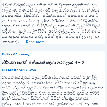
ඔවුන් වරදක් ලෙස දකින එවන් වූ “ගතානුගතිකවාදය”
කල්‍යාණ ගුණයක් ලෙස අපි සලකන්නෙමු. දැවැන්තතම
ඓතිහාසික සිදුවීම්වල පරීක්ෂාවෙන් සත්‍යාපනය කෙරී
ඇති සහ, අප දකින අයුරින් නිර්ධන පන්තියේ විමුක්තිය
සඳහා වන එකම වැඩ පිළිවෙල සතු මෙකී මූලධර්මවලට
තදින් ම “ඇලී ගැලී” සිටීම අපේ එල්ලයයි. … ඉදින් මෙය
ගතානුගතිකවාදය නම්, එයින් අපි උපරිම ප්‍රතිලාභ ලබා
ගන්නෙමු. …
Read more
Politics & Economy
නිර්ධන පන්ති පක්ෂයක් සඳහා අරගලය: 9 – 2
Site Editor
/
April 6, 2025
නායකයෙකුගේ සැබෑ චරිත ස්වභාවය වඩාත් පැහැදිළි
ලෙස පෙන්නුම් කෙරෙන්නේ නිරවද්‍යව ම අර්බුද කාල
පරිච්ඡේදයන් තුළ දී ය. එහෙත් දීර්ඝ කාලයක් පුරා දිනෙන්
දින දේවල් වර්ධනය වන ආකාරය සමීපව දැක ගැනීමට
හැකි ස්ථානවල සිටින්නන් විසින් නිරතුරුවම එම
පුද්ගලයාගේ මෙකී අභ්‍යන්තර ගුණාංගවල ඉඟි කල්තබා