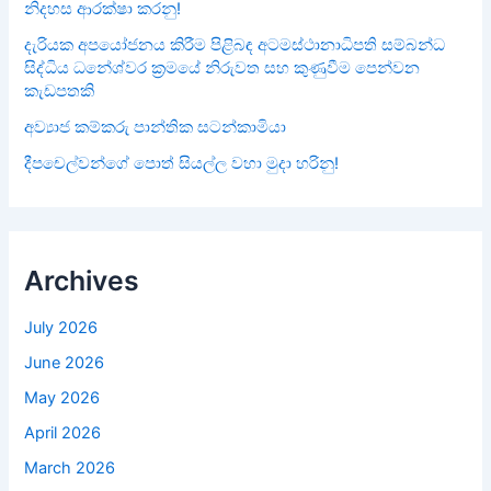
නිදහස ආරක්ෂා කරනු!
දැරියක අපයෝජනය කිරීම පිළිබඳ අටමස්ථානාධිපති සම්බන්ධ
සිද්ධිය ධනේශ්වර ක්‍රමයේ නිරුවත සහ කුණුවීම පෙන්වන
කැඩපතකි
අව්‍යාජ කම්කරු පාන්තික සටන්කාමියා
දීපචෙල්වන්ගේ පොත් සියල්ල වහා මුදා හරිනු!
Archives
July 2026
June 2026
May 2026
April 2026
March 2026