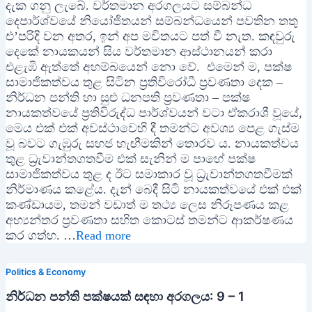
දැක ගනු ලැබේ. වර්තමාන අරගලයට සම්බන්ධ
දෙපාර්ශ්වයේ නියෝජිතයන් සම්බන්ධයෙන් පවතින තතු
එ’පරිදි වන අතර, ඉන් අප මවිතයට පත් වී නැත. කඳවුරු
දෙකේ නායකයන් සිය වර්තමාන ආස්ථානයන් කරා
එළැඹි ඇත්තේ අහම්බයෙන් නො වේ. එමෙන් ම, පක්ෂ
සාමාජිකත්වය තුළ සිටින ප්‍රතිවිරෝධී ප්‍රවණතා දෙක –
නිර්ධන පන්ති හා සුළු ධනපති ප්‍රවණතා – පක්ෂ
නායකත්වයේ ප්‍රතිවිරුද්ධ පාර්ශ්වයන් වටා ඒකරාශී වූයේ,
මෙය එක් එක් අවස්ථාවෙහි දී තමන්ට අවශ්‍ය පෙළ ගැස්ම
වූ බවට ගැඹුරු සහජ හැඟීමකින් තොරව ය. නායකත්වය
තුළ ධ්‍රැවාන්තගතවීම එක් සැනින් ම පාහේ පක්ෂ
සාමාජිකත්වය තුළ ද ඊට සමාකාර වූ ධ්‍රැවාන්තගතවීමක්
නිර්මාණය කළේය. දැන් බෙදී සිටි නායකත්වයේ එක් එක්
කණ්ඩායම, තමන් වඩාත් ම තථ්‍ය ලෙස නිරූපණය කළ
අභ්‍යන්තර ප්‍රවණතා සහිත කොටස් තමන්ට ආකර්ෂණය
කර ගත්හ. …
Read more
Politics & Economy
නිර්ධන පන්ති පක්ෂයක් සඳහා අරගලය: 9 – 1