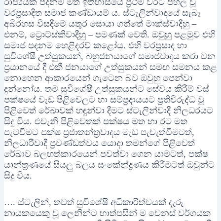
රාජ්‍යයක පදනම මත ඉතිහාසයේ ප්‍රථම වරට පහල වූ
වරප්‍රසාදිත සමාජ කණ්ඩායම් ය. ස්ටැලින්වාදයේ සැබෑ
අබිරහස විසඳීමේ යතුර සොයා ගත්තේ මාක්ස්වාදීහු –
එනම්, ට්‍රොට්ස්කිවාදීහු – පමණක් වෙති. ඔවුහු පළමුව එහි
සමාජ පදනම හෙළිදරව් කළෝය. එහි වරප්‍රසාද හා
සුවිශේෂී උත්සුකයන්, බහුජනයාගේ සමාජවාදය කරා වන
ප්‍රයානයේ දී එකී ජනයාගේ උත්සුකයන් සමඟ සමනය කළ
නොහෙන ආකාරයෙන් ගැටෙන බව ඔවුහු පෙන්වා
දුන්නෝය. තම සුවිශේෂී උත්සුකයන්ට සේවය කිරීම් වස්
පක්ෂයේ වැඩ පිළිවෙලට හා සම්ප්‍රදායයට ප්‍රතිවිරුද්ධ වූ
පිළිවෙත් රේඛාවක් හඳුන්වා දීමට ස්ටැලින්වාදී නිලධරයට
සිදු විය. එවැනි පිළිවෙතක් පක්ෂය මත හා රට මත
පැටවීමට පක්ෂ ප්‍රජාතන්ත්‍රවාදය මැඩ පැවැත්වීමටත්,
නිලධාරීවාදී ප්‍රචණ්ඩත්වය යොදා තමන්ගේ පිළිවෙත්
රේඛාව බලහත්කාරයෙන් පවත්වා ගෙන යාමටත්, පක්ෂ
යාන්ත්‍රණයේ සියලු බලය සංකේන්ද්‍රණය කිරීමටත් ඔවුන්ට
සිදු විය.
…. ස්ටැලින්, තවත් සුවිශේෂී අධිකාරිත්වයක් දැරූ
නායකයෙකු වූ ලෙනින්ට හාත්පසින් ම වෙනස් වර්ගයක