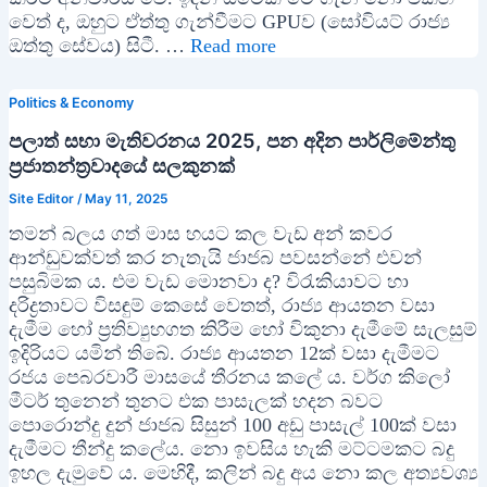
වෙත් ද, ඔහුට ඒත්තු ගැන්වීමට GPUව (සෝවියට් රාජ්‍ය
ඔත්තු සේවය) සිටී. …
Read more
Politics & Economy
පලාත් සභා මැතිවරනය 2025, පන අදින පාර්ලිමේන්තු
ප්‍රජාතන්ත්‍රවාදයේ සලකුනක්
Site Editor
/
May 11, 2025
තමන් බලය ගත් මාස හයට කල වැඩ අන් කවර
ආන්ඩුවක්වත් කර නැතැයි ජාජබ පවසන්නේ එවන්
පසුබිමක ය. එම වැඩ මොනවා ද? විරැකියාවට හා
දරිද්‍රතාවට විසඳුම් කෙසේ වෙතත්, රාජ්‍ය ආයතන වසා
දැමීම හෝ ප්‍රතිව්‍යුහගත කිරීම හෝ විකුනා දැමීමේ සැලසුම්
ඉදිරියට යමින් තිබේ. රාජ්‍ය ආයතන 12ක් වසා දැමීමට
රජය පෙබරවාරී මාසයේ තීරනය කලේ ය. වර්ග කිලෝ
මීටර් තුනෙන් තුනට එක පාසැලක් හදන බවට
පොරොන්දු දුන් ජාජබ සිසුන් 100 අඩු පාසැල් 100ක් වසා
දැමීමට තීන්දු කලේය. නො ඉවසිය හැකි මට්ටමකට බදු
ඉහල දැමුවේ ය. මෙහිදී, කලින් බදු අය නො කල අත්‍යවශ්‍ය