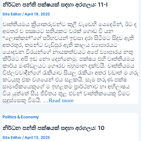
නිර්ධන පන්ති පක්ෂයක් සඳහා අරගලය: 11-I
Site Editor
/
April 19, 2025
වෘත්තීයමය ක්‍රියාකරුවන්ට කුලී වැඩෙහි යෙදෙමින්, ඊට ද
අමතර ව පක්‍ෂයට සතියකට වරක් ගොඩ වී යන
“ලොක්කන්”ගේ පරිභවයන් ඉවසා දරා සිටීමට සිදුව ඇති
අතරතුර, තමන්ට වැඩිපුර ඇති කාලය ව්‍යාපාරයට
යොදවන වීරයන්ගේ නායකත්වයට අපේ ව්‍යාපාරය නතු
කිරීමට අපි ඉඩ නො දෙන්නෙමු. පක්ෂය එහි වෘත්තීයමය
කාර්ය මණ්ඩලයට ගෞරව බහුමාන දක්වයි. වෘත්තීයමය
විප්ලවවාදීන්ගේ රැකියාව සියලු රැකියා අතර වඩාත් ම ගරු
කටයුතු එක වශයෙන් එය සළකයි. සෑම තරුණ පක්ෂ
සාමාජිකයෙකුගේ ම ඉහළතම ප්‍රාර්ථනාව හා අභිලාෂය
විය යුත්තේ සිය ජීවිතය තුළ එවන් වෘත්තිකයෙකු වීමට
සුදුස්සෙකු වීමයි. …
Read more
Politics & Economy
නිර්ධන පන්ති පක්ෂයක් සඳහා අරගලය: 10
Site Editor
/
April 13, 2025