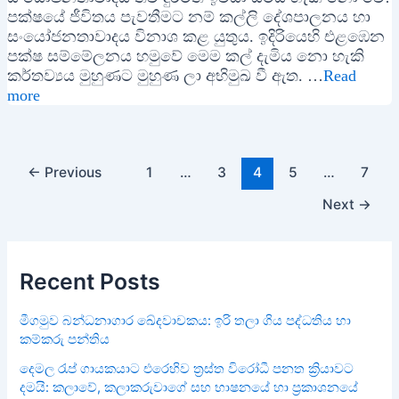
පක්ෂයේ ජීවිතය පැවතීමට නම් කල්ලි දේශපාලනය හා
සංයෝජනතාවාදය විනාශ කළ යුතුය. ඉදිරියෙහි එළඹෙන
පක්ෂ සම්මේලනය හමුවේ මෙම කල් දැමිය නො හැකි
කර්තව්‍යය මුහුණට මුහුණ ලා අභිමුඛ වී ඇත. …
Read
more
Post
←
Previous
1
…
3
4
5
…
7
pagination
Next
→
Recent Posts
මීගමුව බන්ධනාගාර ඛේදවාචකය: ඉරි තලා ගිය පද්ධතිය හා
කම්කරු පන්තිය
දෙමල රැප් ගායකයාට එරෙහිව ත්‍රස්ත විරෝධී පනත ක්‍රියාවට
දමයි: කලාවේ, කලාකරුවාගේ සහ භාෂනයේ හා ප්‍රකාශනයේ