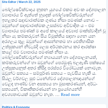
Site Editor
/
March 22, 2025
බෝල්ෂෙවික්වාදය නූතන යුගයේ එකම අවංක දේශපාලන
ව්‍යාපාරය වී ඇත්තේ හුදෙක් බෝල්ෂෙවික්වරුන්ගේ
ඉහළතර සදාචාරාත්මක ගුණය නිසා පමණක් නොව –
ඔවුන්ගේ සදාචාරාත්මක උසස්බව අවිවාදිත ය – එම
ව්‍යාපාරය පමණක් ම අපේ කාලයේ අව්‍යාජ මාක්ස්වාදීන් වූ
නිසා ය; කම්කරුවන් සිය විමුක්තිය සඳහා ගෙන යන
අරගලය තුළ ඔවුන්ගේ ආසන්නතම හා ඓතිහාසික
උත්සුකයන් නිවැරැදි ලෙස අර්ථකථනය කර ආරක්ෂා
කළේ එම ව්‍යාපාරය පමණක් නිසා ය.
බෝල්ෂෙවික්වරුන්ගේ න්‍යායයන් හා දේශපාලනයත්,
කම්කරුවන්ගේ හා ඔවුන්ගේ පෙරමුණු බලඇණි පක්ෂයේ
උත්සුකයනුත් අතර කිසිදු පරස්පර විරෝධයක් නොමැත.
ඔවුන්ට සත්‍යය – සම්පූර්ණ සත්‍යය – පැවසිය හැකි ය.
සියලු වර්ගවල සුළු ධනේශ්වර දේශපාලනඥයන්ගේ
වෙළඳ භාණ්ඩ වන අසත්‍යය හා මුසාකරණයන්, අර්ධ-
සත්‍යයන්, විකෘතිකරණයන් හා ප්‍රයෝගයන්හි
අවශ්‍යතාවයක් ඔවුන්ට නැත. …
Read more
Politics & Economy