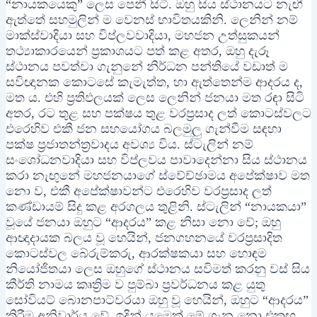
“නායකයෙකු” ලෙස පෙනී සිටී. ඔහු සිය ස්ථානයට නැඟී
ඇත්තේ සහමුලින් ම වෙනස් භාවිතයකිනි. ලෙනින් නම්
මාක්ස්වාදියා සහ විප්ලවවාදියා, මහජන උත්සුකයන්
තථ්‍යාකාරයෙන් ප්‍රකාශයට පත් කළ අතර, ඔහු දැරූ
ස්ථානය පවත්වා ගැනුනේ නිර්ධන පන්තියේ වඩාත් ම
සවිඥානක කොටසේ කැමැත්ත, හා ඇත්තෙන්ම ආදරය ද,
මත ය. එහි ප්‍රතිඵලයක් ලෙස ලෙනින් ජනයා මත රඳා සිටි
අතර, රට තුළ සහ පක්ෂය තුළ වරප්‍රසාද ලත් කොටස්වලට
එරෙහිව එකී ජන සහයෝගය බලමුලු ගැන්වීම සඳහා
පක්ෂ ප්‍රජාතන්ත්‍රවාදය අවශ්‍ය විය. ස්ටැලින් නම්
සංශෝධනවාදියා සහ විප්ලවය පාවාදෙන්නා සිය ස්ථානය
කරා නැඟුනේ මහජනයාගේ ස්වේච්ඡාමය අපේක්ෂාව මත
නො ව, එකී අපේක්ෂාවන්ට එරෙහිව වරප්‍රසාද ලත්
කණ්ඩායම් සිදු කළ අරගලය තුළිනි. ස්ටැලින් “නායකයා”
වූයේ ජනයා ඔහුට “ආදරය” කළ නිසා නො වේ; ඔහු
ආඥාදායක බලය වූ හෙයින්, ජනගහනයේ වරප්‍රසාදිත
කොටස්වල බේරුම්කරු, ආරක්ෂකයා සහ හොඳම
නියෝජිතයා ලෙස ඔහුගේ ස්ථානය සවිමත් කරනු වස් සිය
කීර්ති නාමය කෘත්‍රිම ව පුම්බා ප්‍රවර්ධනය කළ යුතු
සෝවියට් බොනපාට්වරයා ඔහු වූ හෙයින්, ඔහුට “ආදරය”
කිරීම අනිවාර්ය වේ. ඉදින් යමෙක් මේ ගැන නො එකඟ