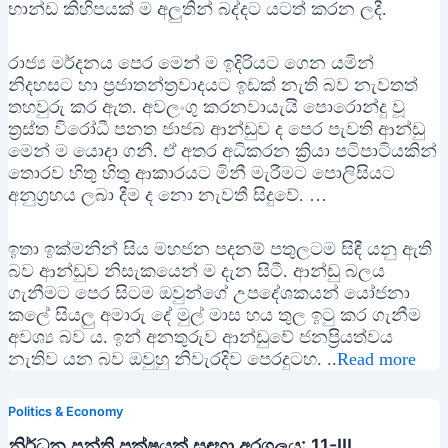
භාන්ඩ කිහිපයක් ම අලුතින් බද්දට යටත් කරන ලදී.
රාජ්‍ය මර්දනය පෙර මෙන් ම ඉදිරියට ගෙන යමින්
නිදහසට හා ප්‍රජාතන්ත්‍රවාදයට ඉඩක් නැති බව නැවතත්
තහවුරු කර ඇත. අවලංගු කරනවායැයි පොරොන්දු වූ
ත්‍රස්ත විරෝධී පනත ජාජබ ආන්ඩුව ද පෙර පැවති ආන්ඩු
මෙන් ම යොදා ගනී. ඒ අතර අධිකරන ක්‍රියා පටිපාටියකින්
තොරව හිතු හිතු ආකාරයට මිනී මැරීමට පොලිසියට
අනුග්‍රහය ලබා දීම ද නො නැවතී සිදුවේ. …
ඉතා ඉක්මනින් සිය මහජන පදනම් පතුලටම සිඳී යනු ඇති
බව ආන්ඩුව නිසැකයෙන් ම දැන සිටී. ආන්ඩු බලය
ගැනීමට පෙර සිටම ඔවුන්ගේ උපදේශකයන් යෝජනා
කලේ සියලු අමාරු දේ මුල් මාස හය තුල ඉටු කර ගැනීම
අවශ්‍ය බව ය. ඉන් අනතුරුව ආන්ඩුවේ ජනප්‍රියත්වය
නැතිව යන බව ඔවුහු නිවැරදිව පෙරදුටහ. ..
Read more
Politics & Economy
නිර්ධන පන්ති පක්ෂයක් සඳහා අරගලය: 11-III